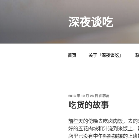
跳
至
深夜谈吃
内
容
首页
关于「深夜谈吃」
发
2013 年 10 月 28 日
由
韩磊
布
吃货的故事
于
前些天的傍晚去吃卤肉饭，去的
好的五花肉块和汁浇到米饭上，
店里已没有中午熙熙攘攘的上班