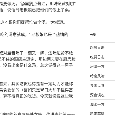
是要做汤。“汤里搁点酱油，那味道就对啦”
话，说话时老板娘已把他们的饭上了桌。
人少才跟你们提帮忙做个汤。”大叔道。
吃的满意就成，” 老板娘也是个热情的
分类
厨房直击
叔对坐着喝了一碗又一碗，边喝边赞不绝
吃货日志
”还不住的跟店主道谢，那边两夫妻在厨房脸
，没看出来是什么汤，总之觉得这一屋子
居澳一方
岭南风物
看来，其实吃货也得是有一定功力才能称
异国觅食
美食要领的（譬如只是胃口大却不懂得基
深夜谈吃
，算不得真正的吃货。今天就说说这些我
澳水一方
私家菜谱
就说她的新室友是处女座，住进去的第一天