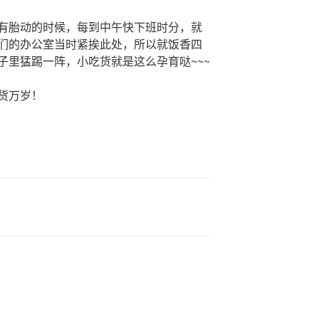
有胎动的时候，每到中午快下班时分，就
们的办公室当时紧挨此处，所以就饭香四
子里猛踢一阵，小吃货就是这么孕育哒~~~
货万岁！