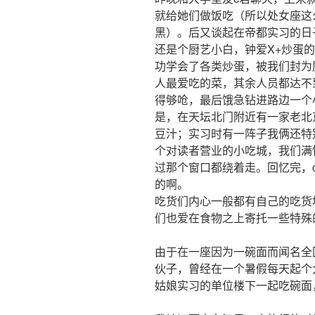
就给她们做饭吃（所以处女座这
黑）。后又谈起在帝都实习的日
还是个厨艺小白，钟爱X+炒蛋
功学会了各类炒蛋，被我们封为
人最爱吃的菜，其余人员都达不
得够呛，最后饿急钻进路边一个
是，在天坛北门附近有一家老北
豆汁；实习时有一阵子我俩还特
个对读者营业的小吃城，我们满
过那个窗口都绕着走。回忆完，
的啊。
吃货们内心一般都有自己的吃货
们也爱在食物之上寄托一些特殊
由于在一座因为一碗面而闻名全
伙子，曾经在一个暑假每天起个
姑娘实习的单位楼下一起吃碗面