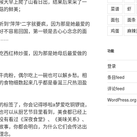
候大早上爬了山看日出，结果后来采了一
菜谱
虾
菇的鲜美；
面包
面条
听到”萍萍“二字就要疯，因为那是她最爱的
鸡蛋
麻辣
好不容易回国，第一顿是去心心念念的面
……
功能
吃西红柿炒蛋，因为那是她母后最爱做的
登录
牛肉粉，偶尔吃上一碗也可以解乡愁。相
条目feed
的食物细数起来几乎都是垂涎三尺热泪盈
评论feed
WordPress.org
的标签了，你会记得哆啦a梦爱吃铜锣烧，
也可以从厨艺节目里看到，美食都已经上
没有看过《深夜食堂》、《美味关系》、
故事，你都会明白，为什么它们会传达出
理念。