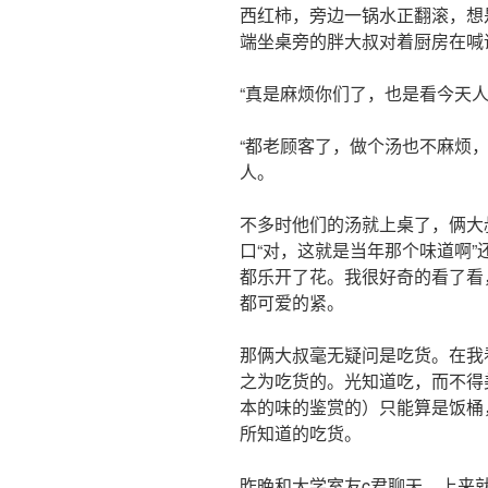
西红柿，旁边一锅水正翻滚，想
端坐桌旁的胖大叔对着厨房在喊
“真是麻烦你们了，也是看今天
“都老顾客了，做个汤也不麻烦，
人。
不多时他们的汤就上桌了，俩大
口“对，这就是当年那个味道啊
都乐开了花。我很好奇的看了看
都可爱的紧。
那俩大叔毫无疑问是吃货。在我
之为吃货的。光知道吃，而不得
本的味的鉴赏的）只能算是饭桶
所知道的吃货。
昨晚和大学室友c君聊天，上来