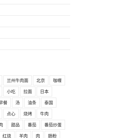
兰州牛肉面
北京
咖喱
小吃
拉面
日本
早餐
汤
油条
泰国
点心
烧烤
牛肉
肉
甜品
番茄
番茄炒蛋
红烧
羊肉
肉
肠粉