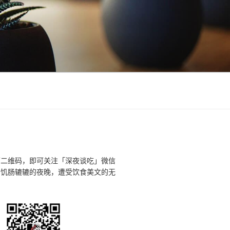
下二维码，即可关注「深夜谈吃」微信
个饥肠辘辘的夜晚，遭受饮食美文的无