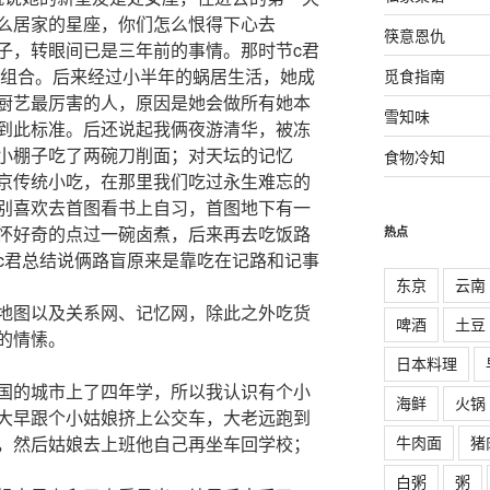
么居家的星座，你们怎么恨得下心去
筷意恩仇
子，转眼间已是三年前的事情。那时节c君
的组合。后来经过小半年的蜗居生活，她成
觅食指南
厨艺最厉害的人，原因是她会做所有她本
雪知味
到此标准。后还说起我俩夜游清华，被冻
小棚子吃了两碗刀削面；对天坛的记忆
食物冷知
京传统小吃，在那里我们吃过永生难忘的
别喜欢去首图看书上自习，首图地下有一
怀好奇的点过一碗卤煮，后来再去吃饭路
热点
c君总结说俩路盲原来是靠吃在记路和记事
东京
云南
地图以及关系网、记忆网，除此之外吃货
啤酒
土豆
的情愫。
日本料理
国的城市上了四年学，所以我认识有个小
海鲜
火锅
大早跟个小姑娘挤上公交车，大老远跑到
牛肉面
猪
，然后姑娘去上班他自己再坐车回学校；
白粥
粥