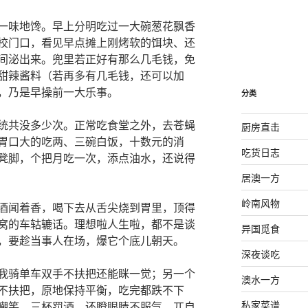
一味地馋。早上分明吃过一大碗葱花飘香
校门口，看见早点摊上刚烤软的饵块、还
间泌出来。兜里若正好有那么几毛钱，免
甜辣酱料（若再多有几毛钱，还可以加
，乃是早操前一大乐事。
分类
统共没多少次。正常吃食堂之外，去苍蝇
厨房直击
胃口大的吃两、三碗白饭，十数元的消
吃货日志
凳脚，个把月吃一次，添点油水，还说得
居澳一方
岭南风物
酒闻着香，喝下去从舌尖烧到胃里，顶得
窝的车轱辘话。理想啦人生啦，都不是谈
异国觅食
，要趁当事人在场，爆它个底儿朝天。
深夜谈吃
我骑单车双手不扶把还能眯一觉；另一个
澳水一方
不扶把，原地保持平衡，吃完都跌不下
私家菜谱
嘲笑、三杯罚酒，还瞪眼睛不服气，兀自