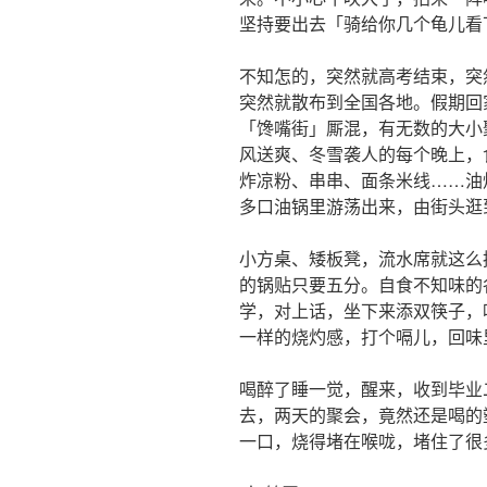
坚持要出去「骑给你几个龟儿看
不知怎的，突然就高考结束，突
突然就散布到全国各地。假期回
「馋嘴街」厮混，有无数的大小
风送爽、冬雪袭人的每个晚上，
炸凉粉、串串、面条米线……油
多口油锅里游荡出来，由街头逛
小方桌、矮板凳，流水席就这么
的锅贴只要五分。自食不知味的
学，对上话，坐下来添双筷子，
一样的烧灼感，打个嗝儿，回味
喝醉了睡一觉，醒来，收到毕业
去，两天的聚会，竟然还是喝的
一口，烧得堵在喉咙，堵住了很