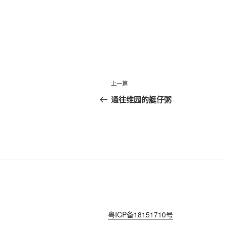
文
上
上一篇
章
一
通往维园的艇仔粥
篇
导
文
航
章
粤ICP备18151710号