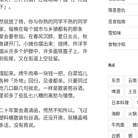
下」。
筷意恩仇
然就放了榜，你与你熟的同学不熟的同学
觅食指南
家，每晚在每个城市与乡镇都有的那条
雪知味
聚会要参加。在春风沉醉、夏日炎炎、秋
食肆开门，小摊也摆出来：烧烤、炸洋芋
食物冷知
烟从许多个炉膛中、许多面铁篦子上、许
到街尾，又在街道上空驻留。
热点
摆起来。烤牛肉串一块钱一把，白菜馅儿
东京
云南
各种「外地」回归，见谁都亲。只要同过
吃几口聊几句就走。一样是散装苞谷酒，
啤酒
土豆
里却多了些乱七八糟的离愁与憧憬。
日本料理
二十年聚会邀请函，愕然不知所以。飞过
海鲜
火锅
塑料桶散装包谷酒。还没开席，就桶盖喝
牛肉面
猪
多话，没有再说。
白粥
粥