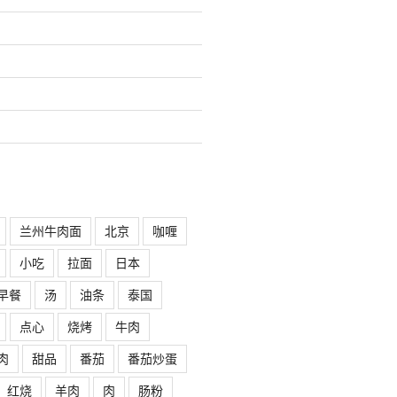
兰州牛肉面
北京
咖喱
小吃
拉面
日本
早餐
汤
油条
泰国
点心
烧烤
牛肉
肉
甜品
番茄
番茄炒蛋
红烧
羊肉
肉
肠粉