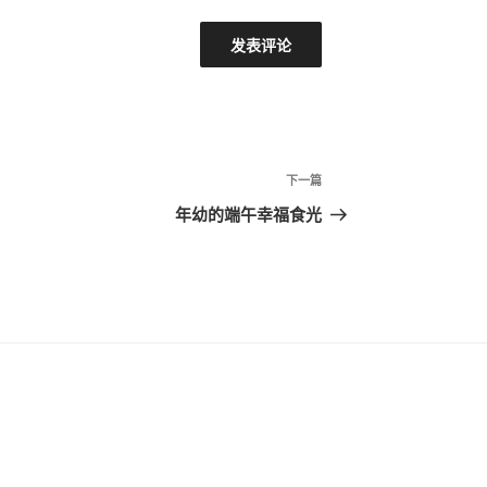
下
下一篇
一
年幼的端午幸福食光
篇
文
章