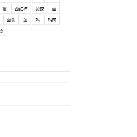
蟹
西红柿
酸辣
面
面食
鱼
鸡
鸡肉
烫