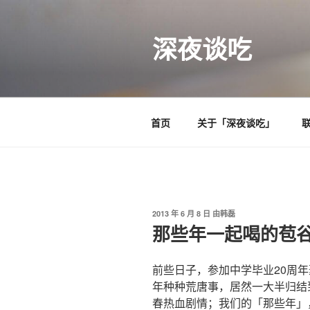
跳
至
深夜谈吃
内
容
首页
关于「深夜谈吃」
发
2013 年 6 月 8 日
由
韩磊
布
那些年一起喝的苞
于
前些日子，参加中学毕业20周
年种种荒唐事，居然一大半归结
春热血剧情；我们的「那些年」