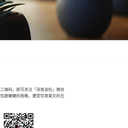
下二维码，即可关注「深夜谈吃」微信
个饥肠辘辘的夜晚，遭受饮食美文的无