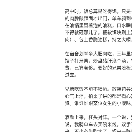
高中时，饭总算是吃得饱，只是
的肉臊酸辣面才出门，单车骑到
在油锅里冒着泡的油糕，口水瞬
不得就砸那儿了。糯软饵块刷上
肉）、包上香脆油糕，持之大嚼
在宿舍划拳争大肥肉吃，三年里
馆子打牙祭，炒盘猪肝滚个汤，
费，已算奢侈。要好的兄弟凑板
过去。
兄弟吃饭不能不喝酒。散装苞谷
心气上浮，拍桌子讲的都是掏心
资。谁谁谁跟某位女生的小暧昧
酒劲上来，杠头对阵。一个说，
说，我骑单车去买碗米线，双手
来。不小心牛吹大了，招来一阵