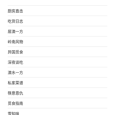
厨房直击
吃货日志
居澳一方
岭南风物
异国觅食
深夜谈吃
澳水一方
私家菜谱
筷意恩仇
觅食指南
雪知味