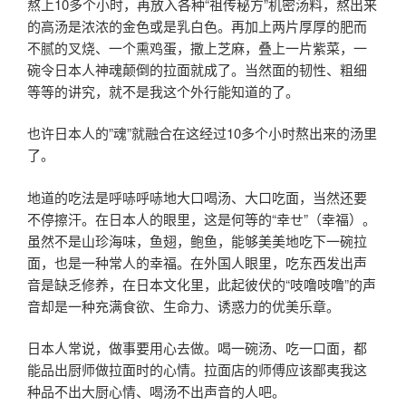
熬上10多个小时，再放入各种“祖传秘方”机密汤料，熬出来
的高汤是浓浓的金色或是乳白色。再加上两片厚厚的肥而
不腻的叉烧、一个熏鸡蛋，撒上芝麻，叠上一片紫菜，一
碗令日本人神魂颠倒的拉面就成了。当然面的韧性、粗细
等等的讲究，就不是我这个外行能知道的了。
也许日本人的”魂”就融合在这经过10多个小时熬出来的汤里
了。
地道的吃法是呼哧呼哧地大口喝汤、大口吃面，当然还要
不停擦汗。在日本人的眼里，这是何等的“幸せ”（幸福）。
虽然不是山珍海味，鱼翅，鲍鱼，能够美美地吃下一碗拉
面，也是一种常人的幸福。在外国人眼里，吃东西发出声
音是缺乏修养，在日本文化里，此起彼伏的“吱噜吱噜”的声
音却是一种充满食欲、生命力、诱惑力的优美乐章。
日本人常说，做事要用心去做。喝一碗汤、吃一口面，都
能品出厨师做拉面时的心情。拉面店的师傅应该鄙夷我这
种品不出大厨心情、喝汤不出声音的人吧。