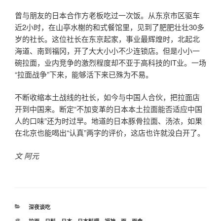
曾与朋友的日本合作方老板吃过一次饭。从东京市区驱车
近2小时，在山亭水榭的和式餐馆里，见到了肥肥壮壮30多
岁的社长。这位社长在东京起家，事业最辉煌时，北起北
海道、南到福冈，开了大大小小不少连锁店。但是小小一
碗拉面，业内竞争的激烈程度却不亚于高科技的IT业。一场
“拉面战争”下来，能够活下来已殊为不易。
不断收缩本土战线的社长，如今与中国人合伙，把拉面店
开到中国来。断定“不加变革的日本本土拉面能否适应中国
人的口味”还为时过早。地道的日本豚骨拉面、汤浓，如果
在北京也能喝出“认真”两字的评价，这店也许就没白开了。
文 阿元
分
深夜谈吃
类
标