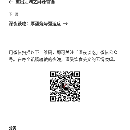
重出江湖之麻辣香锅
导
篇
航
文
下
下一篇
章
一
深夜谈吃：厚蛋烧与强迫症
篇
文
章
用微信扫描以下二维码，即可关注「深夜谈吃」微信公众
号。在每个饥肠辘辘的夜晚，遭受饮食美文的无情凌虐。
分类