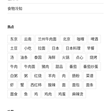
食物冷知
热点
东京
云南
兰州牛肉面
北京
咖喱
啤酒
土豆
小吃
拉面
日本
日本料理
早餐
汤
油条
泰国
海鲜
火锅
点心
烧烤
牛肉
牛肉面
猪肉
甜品
番茄
番茄炒蛋
白粥
粥
红烧
羊肉
肉
肠粉
菜谱
虾
蟹
西红柿
酸辣
面
面包
面条
面食
鱼
鸡
鸡肉
鸡蛋
麻辣烫