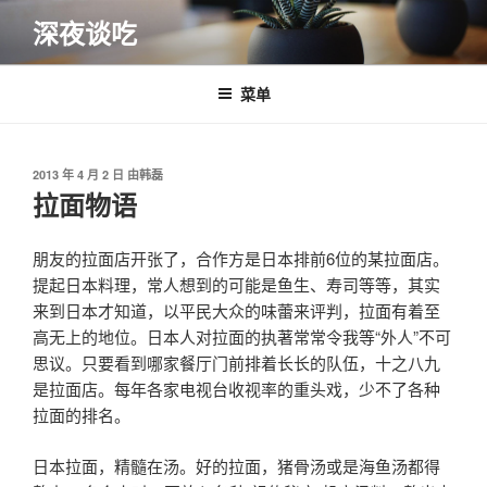
跳
深夜谈吃
至
内
容
菜单
发
2013 年 4 月 2 日
由
韩磊
布
拉面物语
于
朋友的拉面店开张了，合作方是日本排前6位的某拉面店。
提起日本料理，常人想到的可能是鱼生、寿司等等，其实
来到日本才知道，以平民大众的味蕾来评判，拉面有着至
高无上的地位。日本人对拉面的执著常常令我等“外人”不可
思议。只要看到哪家餐厅门前排着长长的队伍，十之八九
是拉面店。每年各家电视台收视率的重头戏，少不了各种
拉面的排名。
日本拉面，精髓在汤。好的拉面，猪骨汤或是海鱼汤都得