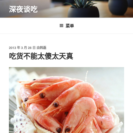
跳
深夜谈吃
至
内
容
菜单
发
2013 年 3 月 28 日
由
韩磊
布
吃货不能太傻太天真
于