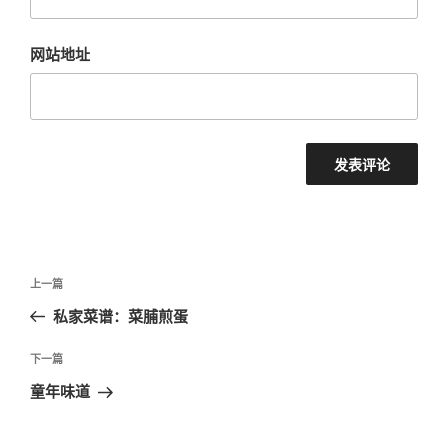
网站地址
文
上
上一篇
章
一
私家菜谱：菜脯煎蛋
导
篇
航
文
下
下一篇
章
一
童年味道
篇
文