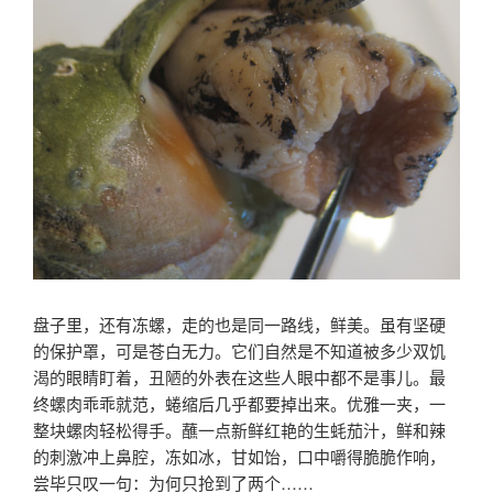
盘子里，还有冻螺，走的也是同一路线，鲜美。虽有坚硬
的保护罩，可是苍白无力。它们自然是不知道被多少双饥
渴的眼睛盯着，丑陋的外表在这些人眼中都不是事儿。最
终螺肉乖乖就范，蜷缩后几乎都要掉出来。优雅一夹，一
整块螺肉轻松得手。蘸一点新鲜红艳的生蚝茄汁，鲜和辣
的刺激冲上鼻腔，冻如冰，甘如饴，口中嚼得脆脆作响，
尝毕只叹一句：为何只抢到了两个……