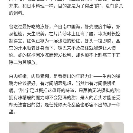
芥末。和日本料理一样，目的都是为了突出“鲜”，没有多余
的调料。
曾吃过最好吃的冻虾，产自南中国海，虾壳硬度中等，虾
身粗糙，天生肥美，在片片薄冰上红弯了腰。冰冻时长控
制得宜，红色已褪为一层浅浅的粉红，虾头一拉即脱，晶
莹的汁水顺着虾身而下，嘴巴来不及盛住就溜走让人懊
恼。虾的尾柄因冷冻而越发锐利，却也顾不上刺痛三下五
除二为其解放。
白肉细嫩，肉质紧绷，是看得出的年轻力壮——生前的弹
跳力应该很好。有时间胡思乱想，当然也有时间慢慢咀
嚼。“甜”字足以概括这盘虾的味道，是蔗糖无法模拟的甜；
拥有味精般的魔力却不会犯渴的甜；是人的舌头才能感受
却无法言出的甜；是任凭你天花乱坠也形容不出的那一种
甜。