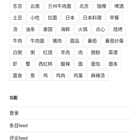
东京
云南
兰州牛肉面
北京
咖喱
啤酒
土豆
小吃
拉面
日本
日本料理
早餐
汤
油条
泰国
海鲜
火锅
点心
烧烤
牛肉
牛肉面
猪肉
甜品
番茄
番茄炒蛋
白粥
粥
红烧
羊肉
肉
肠粉
菜谱
虾
蟹
西红柿
酸辣
面
面包
面条
面食
鱼
鸡
鸡肉
鸡蛋
麻辣烫
功能
登录
条目feed
评论feed