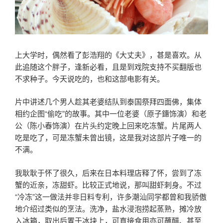
上大学时，偶然看了彭浩翔的《大丈夫》，甚是喜欢。从
此追随这个胖子，逢新必看，且是到戏院支持不买翻版也
不求种子。今天说吃的，也和这部电影有关。
片中讲述几个男人趁其老婆结队到泰国祭拜四面佛，集体
相约企图“偷吃”的故事。其中一位老婆（原子鏸饰演）和老
公（陈小春饰演）在片头约定晚上回来吃冻蟹。片尾两人
吃是吃了，可是冻蟹未曾出镜，这是我对这部片子唯一的
不满。
我耿耿于怀了很久，后来在日本料理店释了怀，尝到了冻
蟹的近亲，冻甜虾。比较正式地说，那叫甜虾刺身。不过
“冷冻”这一做法并非日料专利，许多潮汕同学都曾和我骄傲
地介绍过类似的烹法。洗净，盐水浸泡捞起蒸熟，摊冷放
入冰箱，取出后置于冰块上，可直接食用亦可蘸醋、甚至