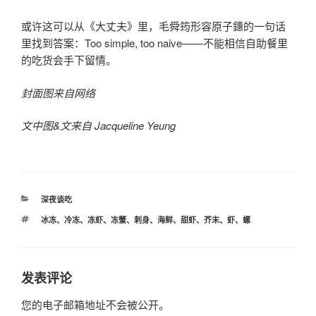
或许这可以从《大丈夫》里，毛舜筠形容原子鏸的一句话
里找到答案：Too simple, too naive——不能相信自助餐里
的吃货会手下留情。
封面图来自网络
文中图&文来自 Jacqueline Yeung
分
深夜谈吃
类
标
冰冻
、
冷冻
、
冻虾
、
冻蟹
、
刺身
、
海鲜
、
甜虾
、
芥末
、
虾
、
螺
签
发表评论
您的电子邮箱地址不会被公开。