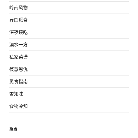
岭南风物
异国觅食
深夜谈吃
澳水一方
私家菜谱
筷意恩仇
觅食指南
雪知味
食物冷知
热点