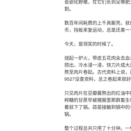
会驯化野猪，在它们长到足够肥
割。
数百年间耗费的上千具躯壳，就
币，挡板来复运动，总是还差一
今天，是领奖的时候了。
烧起一炉火，带皮五花肉汆去血
捞出，冷水浸一浸，快刀片成大
熬至肉片卷起。古代资料上说，
9527没查资料，总之卷起来就
只见肉片在豆瓣酱熬出的红油中颤
榨糖的甘蔗早被猪圈里那群畜生
着就下了锅。蒜苗接触到锅中的
锅。
整个过程总共只用了十分钟。一