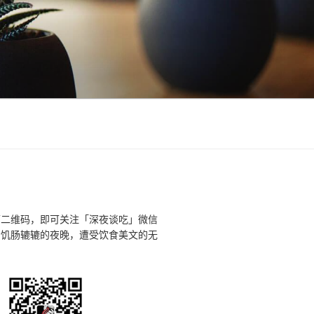
下二维码，即可关注「深夜谈吃」微信
个饥肠辘辘的夜晚，遭受饮食美文的无