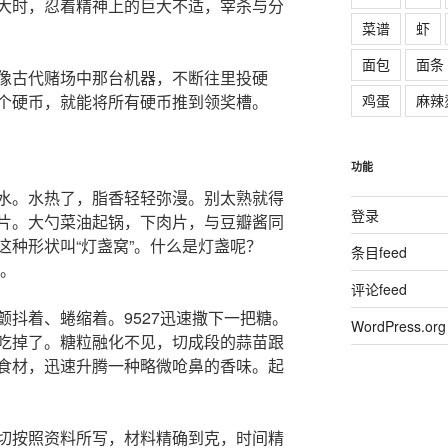
大时，忍着精神上的巨大不适，宰杀与分
菜谱
虾
面包
面条
像古代赌场中那台机器，不断往里投硬
鸡蛋
麻辣
个硬币，就能将所有硬币推到领奖槽。
功能
水。水热了，脂香轻轻弥漫。别太熟就得
登录
片。大勺菜油起锅，下肉片，与豆瓣酱同
这种形状叫“灯盏窝”。什么是灯盏呢？
条目feed
好。
评论feed
抖着、蜷缩着。9527迅速撒下一把糖。
WordPress.org
吃掉了。糖粒融化不见，切成段的蒜苗跟
食材，迅速升腾一种略微呛鼻的香味。起
切按照资料所写，材料精确到克，时间精