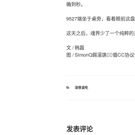
确到秒。
9527端坐于桌旁，看着眼前这
这天之后，魂界少了一个纯粹的
文 / 韩磊
图 / SimonQ錫濛譙，循CC协
分
深夜谈吃
类
发表评论