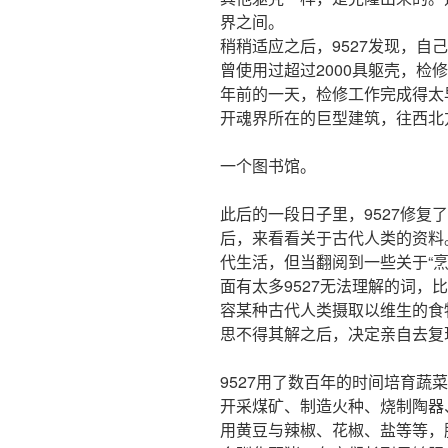
界之间。
稍稍适应之后，9527发现，自
曾使用过超过2000具躯壳，检
年前的一天，检修工作完成得太早
开魂界所在的巨型建筑，往西北
一个图书馆。
此后的一段日子里，9527修复
后，来看看关于古代人类的资料
代生活，但当翻阅到一些关于“烹
面有太多9527无法理解的词，比
容某种古代人类摄取以维生的食物
思不得其解之后，决定亲自去复
9527用了数百年的时间培育蔬
开采煤矿、制造火种、烧制陶器
用黄豆与辣椒、花椒、盐等等，