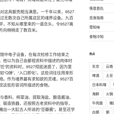
筷意恩仇
己对这具躯壳相当满意。一千年以来，9527
修过无数次自己所属这区的魂界设备。九百
觅食指南
，不知从哪里来的一道念头，令9527离
雪知味
方向稍稍走了数百米。
食物冷知
了馆中电子设备，在每次检修工作结束之
热点
。他以为自己会鄙视资料中描述的肉体时
东京
云南
饪”的资料时，9527彻底迷惑了，因为里
如“Q弹”、“入口即化”。这些词往往用来形
啤酒
土豆
。作为魂界最有求知欲的灵魂，9527百
日本料理
现这些形容词所描述的食物。
海鲜
火锅
菜与香料、榨菜油、提取海盐、酿造酱油、
牛肉面
猪
、锻造铁器，还按照古老资料中的指导，
腌出一大缸古人所说的“豆瓣酱”。甚至还学
白粥
粥