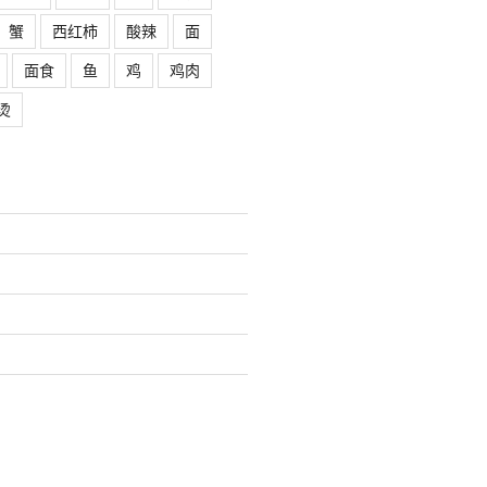
蟹
西红柿
酸辣
面
面食
鱼
鸡
鸡肉
烫