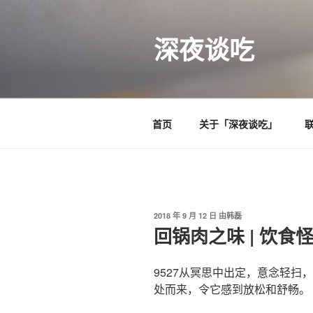
跳
至
深夜谈吃
内
容
首页
关于「深夜谈吃」
发
2018 年 9 月 12 日
由
韩磊
布
回锅肉之味 | 饮食
于
9527从冥思中出定，意念轻扫
处而来，令它感到放松和舒畅。