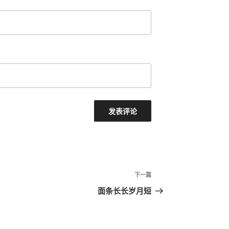
下
下一篇
一
面条长长岁月短
篇
文
章