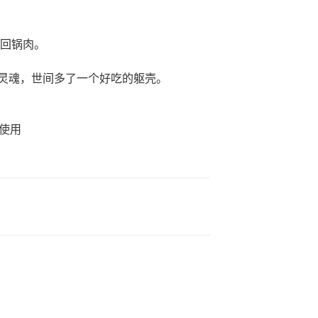
盘回锅肉。
灵魂，世间多了一个好吃的躯壳。
议使用