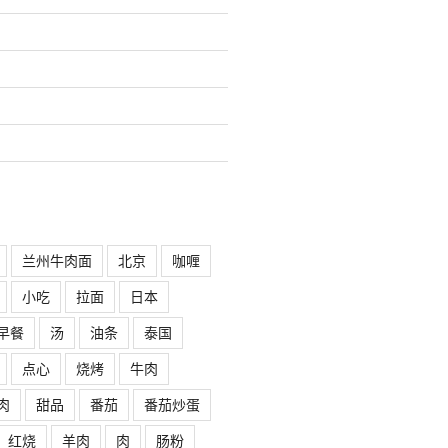
兰州牛肉面
北京
咖喱
小吃
拉面
日本
早餐
汤
油条
泰国
点心
烧烤
牛肉
肉
甜品
番茄
番茄炒蛋
红烧
羊肉
肉
肠粉