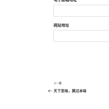
网站地址
文
上
上一篇
章
一
天下至味，莫过本味
篇
导
文
航
章