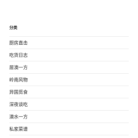
分类
厨房直击
吃货日志
居澳一方
岭南风物
异国觅食
深夜谈吃
澳水一方
私家菜谱