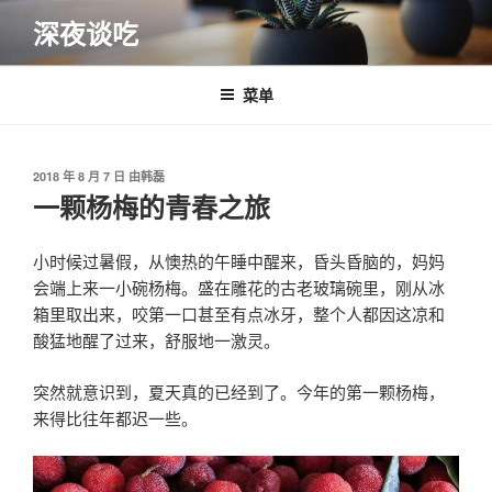
跳
深夜谈吃
至
内
容
菜单
发
2018 年 8 月 7 日
由
韩磊
布
一颗杨梅的青春之旅
于
小时候过暑假，从懊热的午睡中醒来，昏头昏脑的，妈妈
会端上来一小碗杨梅。盛在雕花的古老玻璃碗里，刚从冰
箱里取出来，咬第一口甚至有点冰牙，整个人都因这凉和
酸猛地醒了过来，舒服地一激灵。
突然就意识到，夏天真的已经到了。今年的第一颗杨梅，
来得比往年都迟一些。