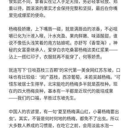
食如此不同，拿着实在让人手足无措，务必轻拿轻放、郑
重以待，圆滚滚的果实才会保持完整和坚挺，最后在你嘴
里完成爆浆的使命。
杨梅极娇嫩，上下嘴唇一碰，就是满唇齿的浓香，不必咀
嚼已化为汁液入喉，汁水充盈、果肉鲜嫩、味道酸甜，谁
说不像低头浅笑着的南方姑娘呢。亦舒写《香雪海》，神
秘的女富豪继承人，爱穿白衣吃桑葚杨梅这类红浆果——
沾上一搭红印子，衣服就再不能穿了，何等娇贵。
就连写下“日啖荔枝三百颗”的宋代第一美食网红苏东坡，口
味也有比较级：“闵广荔枝，西凉葡萄，未若吴越杨梅。”可
惜东坡居士生得早，北宋能吃的杨梅多半就是荔枝种。现
在的四大杨梅良种，基本有一半都是近现代的栽培成果
——我们的口福，早胜过东坡先生。
中国人的农谚里，有一句“夏至杨梅满山红，小暑杨梅要出
虫”。其实，不管是何时何地的杨梅，都免不了出虫。所以
大多数人养成的习惯是，在吃它之前，会用淡盐水泡一