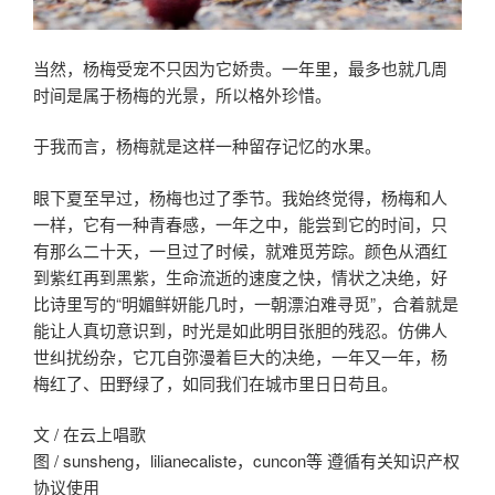
当然，杨梅受宠不只因为它娇贵。一年里，最多也就几周
时间是属于杨梅的光景，所以格外珍惜。
于我而言，杨梅就是这样一种留存记忆的水果。
眼下夏至早过，杨梅也过了季节。我始终觉得，杨梅和人
一样，它有一种青春感，一年之中，能尝到它的时间，只
有那么二十天，一旦过了时候，就难觅芳踪。颜色从酒红
到紫红再到黑紫，生命流逝的速度之快，情状之决绝，好
比诗里写的“明媚鲜妍能几时，一朝漂泊难寻觅”，合着就是
能让人真切意识到，时光是如此明目张胆的残忍。仿佛人
世纠扰纷杂，它兀自弥漫着巨大的决绝，一年又一年，杨
梅红了、田野绿了，如同我们在城市里日日苟且。
文 / 在云上唱歌
图 / sunsheng，lilianecaliste，cuncon等 遵循有关知识产权
协议使用