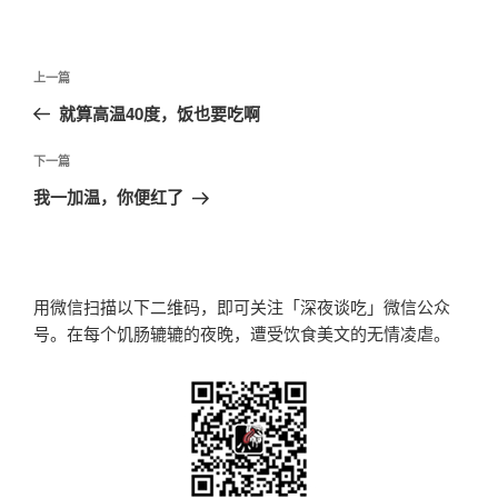
文
上
上一篇
章
一
就算高温40度，饭也要吃啊
导
篇
航
文
下
下一篇
章
一
我一加温，你便红了
篇
文
章
用微信扫描以下二维码，即可关注「深夜谈吃」微信公众
号。在每个饥肠辘辘的夜晚，遭受饮食美文的无情凌虐。