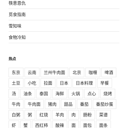
筷意恩仇
觅食指南
雪知味
食物冷知
热点
东京
云南
兰州牛肉面
北京
咖喱
啤酒
土豆
小吃
拉面
日本
日本料理
早餐
汤
油条
泰国
海鲜
火锅
点心
烧烤
牛肉
牛肉面
猪肉
甜品
番茄
番茄炒蛋
白粥
粥
红烧
羊肉
肉
肠粉
菜谱
虾
蟹
西红柿
酸辣
面
面包
面条