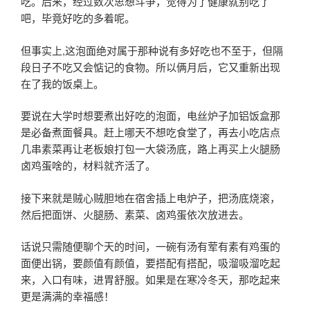
吃。后来，经过数次思想斗争，觉得为了健康就别吃了
吧，毕竟好吃的多着呢。
但事实上,这泡面绝对属于那种说有多好吃也不至于，但隔
段日子不吃又会惦记的食物。所以俩月后，它又重新出现
在了我的饭桌上。
要说在大学时想要煮出好吃的泡面，电丝炉子加铝饭盒那
是必备煮面餐具。赶上哪天不想吃食堂了，再去小吃店点
几串素菜再让老板娘打包一大袋汤底，路上再买上火腿肠
卤鸡蛋啥的，材料就齐活了。
接下来就是贼心贼胆地在宿舍插上电炉子，把汤底烧滚，
然后把面饼、火腿肠、素菜、卤鸡蛋依次放进去。
话说只需随便聊个天的时间，一碗有汤有荤有素有鸡蛋的
面便出锅，要颜值有颜值，要搭配有搭配，吸溜吸溜吃起
来，入口有味，进胃舒服。如果是在寒冷冬天，那吃起来
更是满满的幸福感！