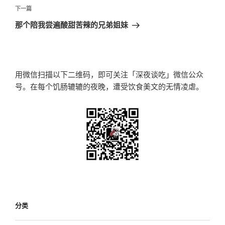
航
文
下
下一篇
章
一
那个陪我尝遍酸甜苦辣的兄弟姐妹
篇
文
章
用微信扫描以下二维码，即可关注「深夜谈吃」微信公众
号。在每个饥肠辘辘的夜晚，遭受饮食美文的无情凌虐。
分类