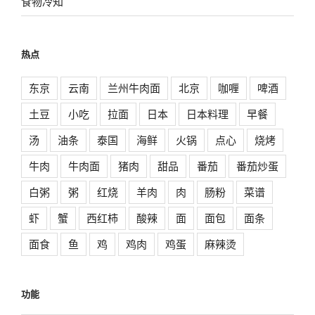
食物冷知
热点
东京
云南
兰州牛肉面
北京
咖喱
啤酒
土豆
小吃
拉面
日本
日本料理
早餐
汤
油条
泰国
海鲜
火锅
点心
烧烤
牛肉
牛肉面
猪肉
甜品
番茄
番茄炒蛋
白粥
粥
红烧
羊肉
肉
肠粉
菜谱
虾
蟹
西红柿
酸辣
面
面包
面条
面食
鱼
鸡
鸡肉
鸡蛋
麻辣烫
功能