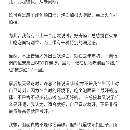
儿，此起彼伏，从未间断。
这可真是应了那句顺口溜：泡面加根火腿肠，坐上火车好
拍档。
为此，我曾有不止一个朋友说过，好奇怪，总感觉在火车
上吃泡面特别香，而且带有一种特别的满足感。
当然，不止普通人外出会吃泡面，就在去年年初，一向低
调的恒安集团CEO许连捷，因为一张在机场吃泡面的照片
也“被走红”了一回。
事后接受采访时，许总这样说道“其实并不是我在生活上对
自己苛刻，因为在当时的环境下，吃个泡面是个最好的选
择，不是舍不得多花点钱吃点更好的。”许总接着又说了“什
么是好呢，我认为，适合就好，自己喜欢就好，不是非得
最贵最高等就是最好。”
我想，泡面真的不是珍馐美味，但却能最快填饱肚子，所