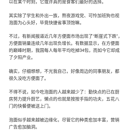
以在某个时刻，它或许真的是食客们最好的选择。
其实除了学生和外出一族，熬夜游戏党、可怜加班狗也视
泡面为心头好，毕竟快捷省事顶饱嘛。
不过，有新闻报道近几年方便面市场出现了“断崖式下跌”，
方便面销量连续几年出现负增长。有数据显示，在方便面
的巅峰时期，我国每人每年平均吃掉34包，而如今它却成
了夕阳产业。
确实，仔细想想，不光我自己，好像周边的同事朋友，都
很久没吃方便面了。
不得不说，如今吃泡面的人越来越少了：勤快点的已在厨
房努力提升厨艺，懒点的也就是按按手指的功夫，五花八
门的快餐便被送上门。
泡面似乎越来越被边缘化，尽管它的种类愈加丰富，营销
广告愈加脑洞。