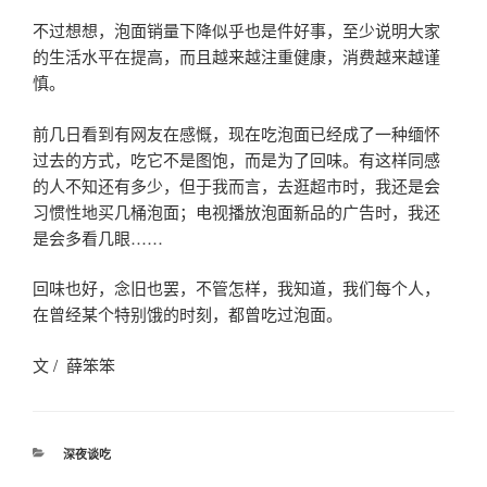
不过想想，泡面销量下降似乎也是件好事，至少说明大家
的生活水平在提高，而且越来越注重健康，消费越来越谨
慎。
前几日看到有网友在感慨，现在吃泡面已经成了一种缅怀
过去的方式，吃它不是图饱，而是为了回味。有这样同感
的人不知还有多少，但于我而言，去逛超市时，我还是会
习惯性地买几桶泡面；电视播放泡面新品的广告时，我还
是会多看几眼……
回味也好，念旧也罢，不管怎样，我知道，我们每个人，
在曾经某个特别饿的时刻，都曾吃过泡面。
文 / 薛笨笨
分
深夜谈吃
类