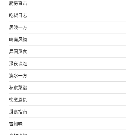
厨房直击
吃货日志
居澳一方
岭南风物
异国觅食
深夜谈吃
澳水一方
私家菜谱
筷意恩仇
觅食指南
雪知味