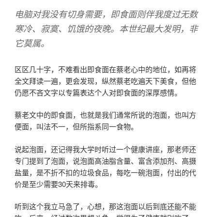
电脑对我没有切身需要，即食面则伴我度过无数
寒冷、寂寞、饥饿的夜晚。本世纪最大发明，非
它莫属。
区区几十字，不难看出即食面在蔡老心中的地位，如再将
全文拜读一遍，更会发现，纵然蔡老吃遍天下美食，但他
仍愿不吝文字以专篇表达个人对即食面的深厚感情。
蔡老文中的即食面，也就是我们通常所说的泡面，也叫方
便面，叫法不一，但所指系同一食物。
说起泡面，还记得我大学时听过一个健康讲座，那老师还
专门提到了泡面，说泡面高油脂含量、富含添加剂、高摄
盐量，是不折不扣的垃圾食品，每吃一碗泡面，付出的代
价是至少需要30天来排毒。
听到这个我立马急了，心想，那这泡面以后到底还能不能