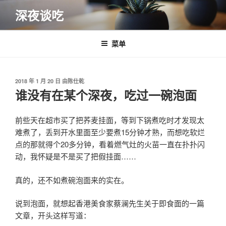
跳
深夜谈吃
至
内
容
菜单
发
2018 年 1 月 20 日
由
陈仕乾
布
谁没有在某个深夜，吃过一碗泡面
于
前些天在超市买了把荞麦挂面，等到下锅煮吃时才发现太
难煮了，丢到开水里面至少要煮15分钟才熟，而想吃软烂
点的那就得个20多分钟，看着燃气灶的火苗一直在扑扑闪
动，我怀疑是不是买了把假挂面……
真的，还不如煮碗泡面来的实在。
说到泡面，就想起香港美食家蔡澜先生关于即食面的一篇
文章，开头这样写道：