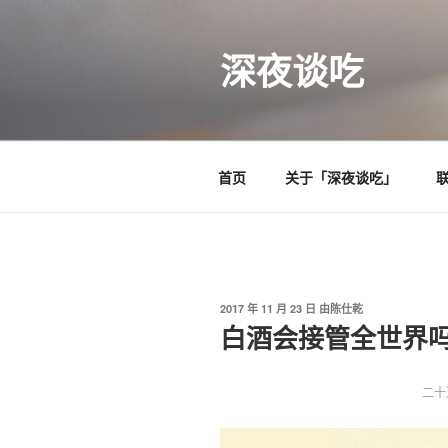
跳
至
深夜谈吃
内
容
首页
关于「深夜谈吃」
发
2017 年 11 月 23 日
由
陈仕乾
布
白酒会接管全世界吗？
于
二十