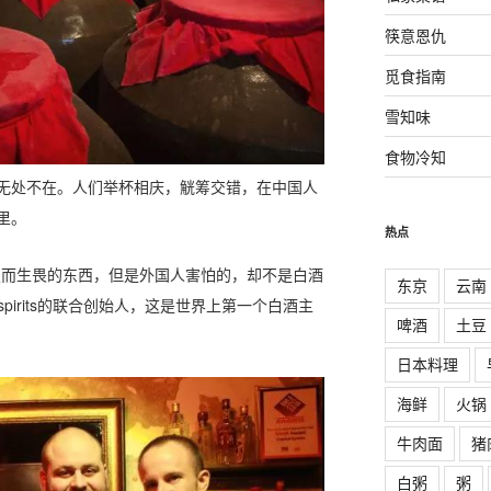
筷意恩仇
觅食指南
雪知味
食物冷知
无处不在。人们举杯相庆，觥筹交错，在中国人
里。
热点
望而生畏的东西，但是外国人害怕的，却不是白酒
东京
云南
ital spirits的联合创始人，这是世界上第一个白酒主
啤酒
土豆
日本料理
海鲜
火锅
牛肉面
猪
白粥
粥