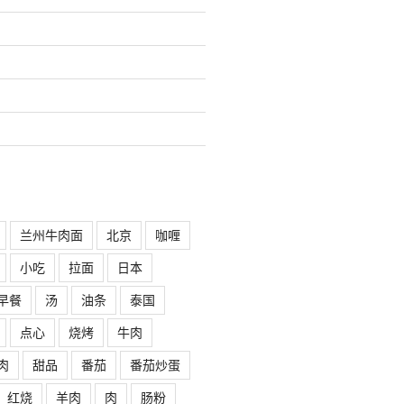
兰州牛肉面
北京
咖喱
小吃
拉面
日本
早餐
汤
油条
泰国
点心
烧烤
牛肉
肉
甜品
番茄
番茄炒蛋
红烧
羊肉
肉
肠粉