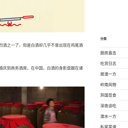
分类
烈酒之一了，但是白酒却几乎不曾出现在鸡尾酒
厨房直击
吃货日志
婚庆到商务酒席，在中国，白酒的身影盘踞在诸
居澳一方
岭南风物
异国觅食
深夜谈吃
澳水一方
私家菜谱