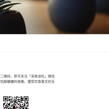
下二维码，即可关注「深夜谈吃」微信
个饥肠辘辘的夜晚，遭受饮食美文的无