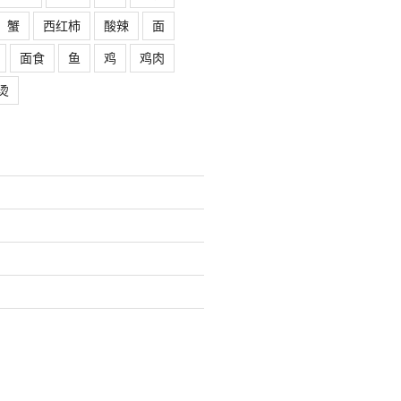
蟹
西红柿
酸辣
面
面食
鱼
鸡
鸡肉
烫