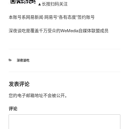
▲长按扫码关注
本账号系网易新闻·网易号“各有态度”签约账号
深夜谈吃是覆盖千万受众的WeMedia自媒体联盟成员
分
深夜谈吃
类
发表评论
您的电子邮箱地址不会被公开。
评论