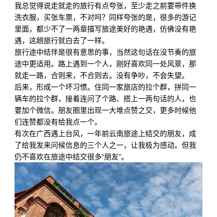
我总觉得说走就走的旅行有点夸张，至少走之前要带件换
洗衣服，买张车票，不对吗？同样夸张的是，很多的游记
里面，都少不了一两章描写旅途美好的艳遇，仿佛没有艳
遇，这趟旅行就白去了一样。
旅行途中结伴是很有意思的事，当然这句话在没节奏的旅
途中更适用。路上遇到一个人，刚好喜欢同一处风景，那
就走一路，合则来，不合则去。没有争吵，不会失望。
后来，形成一个坏习惯。住同一家旅店的拉个群，拼同一
辆车的拉个群，接着连问了个路、搭上一两句话的人，也
要加个微信。朋友圈里出现一大堆点赞之交，更多时候他
们连赞都没有给我点一个。
有次在广西遇上台风，一年前云南旅途上结交的朋友，成
了给我发来问候信息的三个人之一，让我极为感动。但我
仍不喜欢在旅途中结交很多“朋友”。