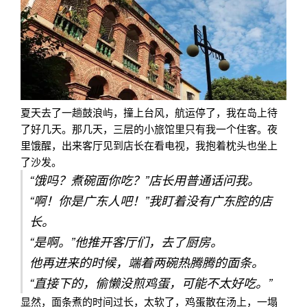
夏天去了一趟鼓浪屿，撞上台风，航运停了，我在岛上待
了好几天。那几天，三层的小旅馆里只有我一个住客。夜
里饿醒，出来客厅见到店长在看电视，我抱着枕头也坐上
了沙发。
“饿吗？煮碗面你吃？”店长用普通话问我。
“啊！你是广东人吧！”我盯着没有广东腔的店
长。
“是啊。”他推开客厅们，去了厨房。
他再进来的时候，端着两碗热腾腾的面条。
“直接下的，偷懒没煎鸡蛋，可能不太好吃。”
显然，面条煮的时间过长，太软了，鸡蛋散在汤上，一塌