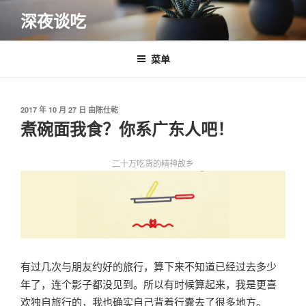
跳
深夜谈吃
至
内
容
菜单
发
2017 年 10 月 27 日
由
陈仕乾
布
煮碗面我食？你系广东人吧！
于
二十万吃货的精神故乡
有过几次与朋友约好的旅行，算下来不知道已经过去多少
年了，连个影子都没见到。所以有时候算起来，我是更喜
欢独自旅行的，我也确实自己背着行囊去了很多地方。