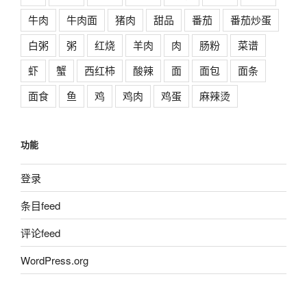
牛肉
牛肉面
猪肉
甜品
番茄
番茄炒蛋
白粥
粥
红烧
羊肉
肉
肠粉
菜谱
虾
蟹
西红柿
酸辣
面
面包
面条
面食
鱼
鸡
鸡肉
鸡蛋
麻辣烫
功能
登录
条目feed
评论feed
WordPress.org