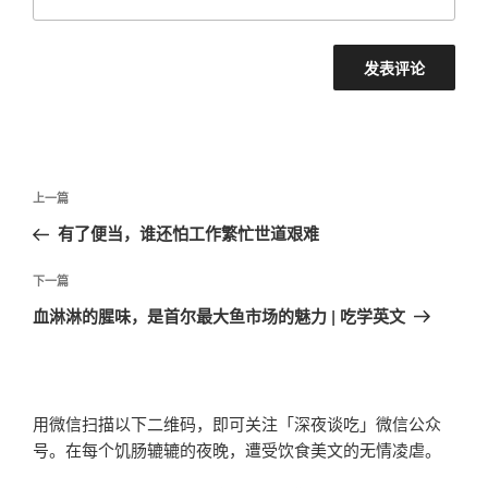
文
上
上一篇
章
一
有了便当，谁还怕工作繁忙世道艰难
导
篇
航
文
下
下一篇
章
一
血淋淋的腥味，是首尔最大鱼市场的魅力 | 吃学英文
篇
文
章
用微信扫描以下二维码，即可关注「深夜谈吃」微信公众
号。在每个饥肠辘辘的夜晚，遭受饮食美文的无情凌虐。