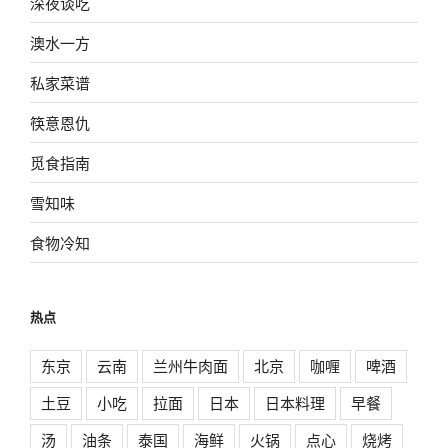
深夜谈吃
澳水一方
私家菜谱
筷意恩仇
觅食指南
雪知味
食物冷知
热点
东京
云南
兰州牛肉面
北京
咖喱
啤酒
土豆
小吃
拉面
日本
日本料理
早餐
汤
油条
泰国
海鲜
火锅
点心
烧烤