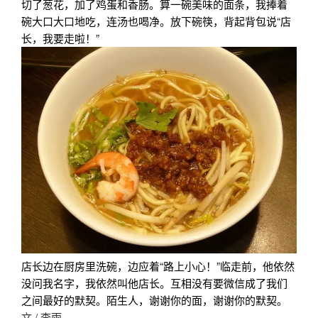
切了葱花，加了鸡蛋和香肠。算一碗美味的面条，我捧着
碗大口大口地吃，连汤也喝净。放下碗筷，背起背包说“店
长，我要走啦！”
店长边在厨房里洗碗，边应着“路上小心！”临走前，他依然
没问我名字，我依然叫他店长。互相没有要微信成了我们
之间最好的默契。陌生人，谢谢你的面，谢谢你的默契。
文 / 李雨