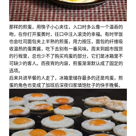
那样的煎蛋，用筷子小心夹住，入口时多么像一个温吞的
吻，在你打开蛋黄时，往口中注入滚烫的幸福。有时早饭
也会吐司面包夹上半熟的煎蛋，用力按压，面包的纤维吸
收温热的蛋黄酱，吃下去别有一番风味。周末到超市囤货
的行程里，总也少不了购买鸡蛋的部分，它们是冰箱里不
可缺少的客人。而夜宵的内容，煎蛋渐渐默认成了固定的
选项。
后来共进早餐的人走了，冰箱里储存最多的还是鸡蛋，煎
蛋的角色也变成了加班后深夜归家填饱肚子的快手晚餐。