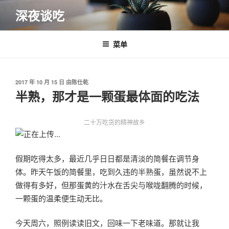
跳
深夜谈吃
至
内
容
菜单
发
2017 年 10 月 15 日
由
陈仕乾
布
半熟，那才是一颗蛋最体面的吃法
于
二十万吃货的精神故乡
假期吃得太多，最近几乎日日都是清淡的简餐在调节身
体。昨天午饭的简餐里，吃到久违的半熟蛋，虽然说不上
做得有多好，但那蛋黄的汁水在舌尖与喉咙翻腾的时候，
一颗蛋的温柔便生动无比。
今天周六，照例读读旧文，回味一下老味道。那就让我