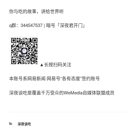
你与吃的故事，讲给世界听
q群：344547537 | 暗号「深夜君开门」
▲长按扫码关注
本账号系网易新闻·网易号“各有态度”签约账号
深夜谈吃是覆盖千万受众的WeMedia自媒体联盟成员
分
深夜谈吃
类