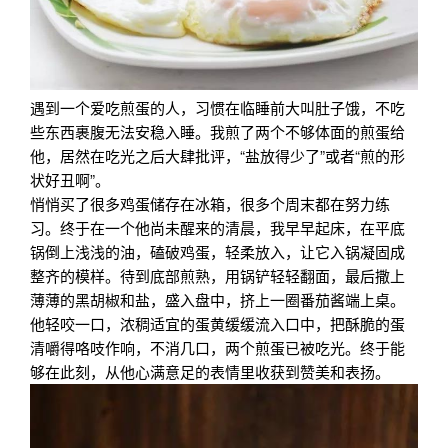
遇到一个爱吃煎蛋的人，习惯在临睡前大叫肚子饿，不吃
些东西裹腹无法安稳入睡。我煎了两个不够体面的煎蛋给
他，居然在吃光之后大肆批评，“盐放得少了”或者“煎的形
状好丑啊”。
悄悄买了很多鸡蛋储存在冰箱，很多个周末都在努力练
习。终于在一个他尚未醒来的清晨，我早早起床，在平底
锅倒上浅浅的油，磕破鸡蛋，轻柔放入，让它入锅凝固成
整齐的模样。待到底部煎熟，用锅铲轻轻翻面，最后撒上
薄薄的黑胡椒和盐，盛入盘中，挤上一圈番茄酱端上桌。
他轻咬一口，浓稠适宜的蛋黄缓缓流入口中，把酥脆的蛋
清嚼得咯吱作响，不消几口，两个煎蛋已被吃光。终于能
够在此刻，从他心满意足的表情里收获到赞美和表扬。