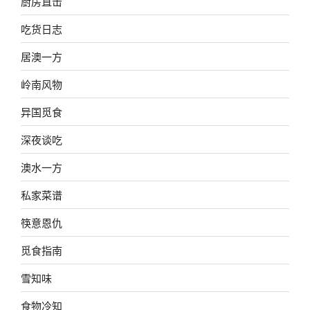
厨房直击
吃货日志
居澳一方
岭南风物
异国觅食
深夜谈吃
澳水一方
私家菜谱
筷意恩仇
觅食指南
雪知味
食物冷知