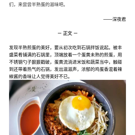
们，来尝尝半熟蛋的滋味吧。
——深夜君
－ 正文 －
发现半熟煎蛋的美好，要从初次吃到石锅拌饭说起。被丰
盛菜肴铺满的石锅里，顶端放着一个蛋黄未熟的煎蛋，用
不锈钢勺子狠狠戳破，蛋黄流淌进米饭和蔬菜当中，触碰
到还带着热气的石锅，发出滋滋声，浓郁的鸡蛋香混着辣
椒酱的香味让人觉得美好不已。