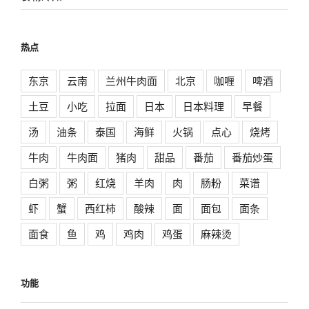
热点
东京
云南
兰州牛肉面
北京
咖喱
啤酒
土豆
小吃
拉面
日本
日本料理
早餐
汤
油条
泰国
海鲜
火锅
点心
烧烤
牛肉
牛肉面
猪肉
甜品
番茄
番茄炒蛋
白粥
粥
红烧
羊肉
肉
肠粉
菜谱
虾
蟹
西红柿
酸辣
面
面包
面条
面食
鱼
鸡
鸡肉
鸡蛋
麻辣烫
功能