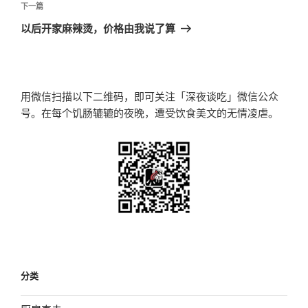
航
文
下
下一篇
章
一
以后开家麻辣烫，价格由我说了算
篇
文
章
用微信扫描以下二维码，即可关注「深夜谈吃」微信公众
号。在每个饥肠辘辘的夜晚，遭受饮食美文的无情凌虐。
分类