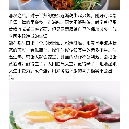
那次之后，对于半熟的煎蛋逐渐萌生起兴趣，刚好可以给
千篇一律的早餐多一点滋味。因为不够熟练，时常煎得蛋
黄横流或者口感老硬，但是愿意原谅自己的偶尔过失，包
容因生疏造成的失误。
能在锅里煎出一个形状圆润、蛋清酥脆、蛋黄呈半流质状
态的煎蛋，看似简单，操作时候便知其中的诸多不易。油
温过热，鸡蛋入锅会变黑；翻面的动作不够利落，会把蛋
黄戳破；煎得生了，入口腥气太重；煎得老了，咀嚼起来
又过于费力。煎个蛋，用来考验下厨的功力确实不会出
错。