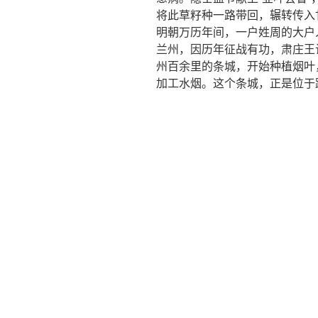
将此草籽种一路带回，辗转传入
明朝万历年间，一户姓周的大户
兰州，因历年征战有功，肃庄王
州百余里的条城，开始种植烟叶
加工水烟。这个条城，正是位于
外国进来一只船，船里装
孔明定下烧船计，只烧货
取出烟丝捻成团，轻轻摁
吹燃烟丝点着烟，咕噜咕
提起烟管微微吹，烟灰弹
消瘴除湿疗效好，兰州水
一群玩耍的孩子，高声念着童谣
城古镇。