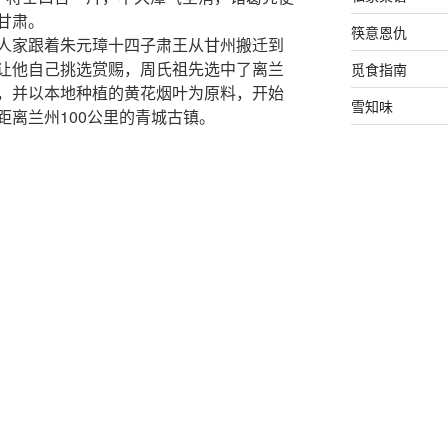
甘肃。
筷意恩仇
人家跟着朱元璋十四子肃王从甘州搬迁到
让他自己挑选赏赐，周氏祖先选中了离兰
觅食指南
，并以本地种植的黄花烟叶为原料，开始
雪知味
距离兰州100公里的青城古镇。
食物冷知
水船外干，
物不烧船。
热点
进铜锅台，
噜吸一口。
东京
云南
出再重来，
啤酒
土豆
烟甲天下。
日本料理
，蹦跳着嬉笑着，先声后画的带我走进青
海鲜
火锅
牛肉面
猪
白粥
粥