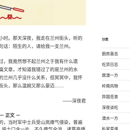
小时。那天深夜，我走在兰州街头，听的
分类
句话：陌生的人，请给我一支兰州。
厨房直击
过，我竟然想不起兰州之于我有什么遗
吃货日志
篇文章，才知道我错过了的是兰州的水
居澳一方
的兰州几乎没什么关系，但冥冥中，我怀
街头，那么温婉又那么豪迈……
岭南风物
异国觅食
——深夜君
深夜谈吃
－ 正文 －
澳水一方
的，当时军中士兵受山岚瘴气侵染，普遍
私家菜谱
”，将士口含一片，不久瘴气全消，诸葛亮便