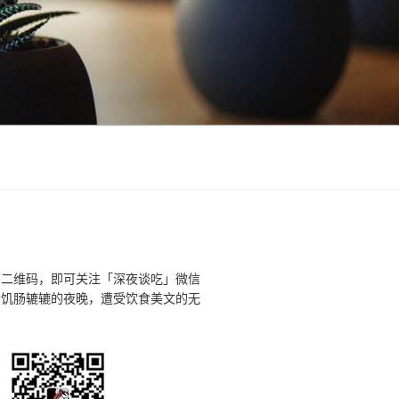
下二维码，即可关注「深夜谈吃」微信
个饥肠辘辘的夜晚，遭受饮食美文的无