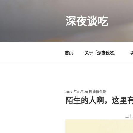
跳
至
深夜谈吃
内
容
首页
关于「深夜谈吃」
发
2017 年 9 月 29 日
由
陈仕乾
布
陌生的人啊，这里有
于
二十