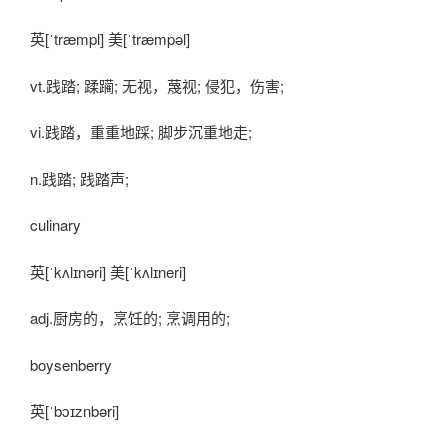
英[ˈtræmpl] 美[ˈtræmpəl]
vt.践踏; 蹂躏; 无视，蔑视; 侵犯，伤害;
vi.践踏，重重地踩; 脚步沉重地走;
n.践踏; 践踏声;
culinary
英[ˈkʌlɪnəri] 美[ˈkʌlɪneri]
adj.厨房的，烹饪的; 烹调用的;
boysenberry
英[ˈbɔɪznbəri]