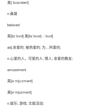
美[ˈbɔɪznberi]
n.桑葚
beloved
英[bɪˈlʌvd] 美[bɪˈlʌvɪd, -ˈlʌvd]
adj.亲爱的; 被热爱的; 为…所爱的;
n.心爱的人，可爱的人; 情人; 亲爱的教友;
amusement
英[əˈmju:zmənt]
美[əˈmjuzmənt]
n.娱乐; 游戏; 文娱活动;