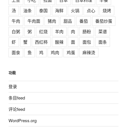
汤
油条
泰国
海鲜
火锅
点心
烧烤
牛肉
牛肉面
猪肉
甜品
番茄
番茄炒蛋
白粥
粥
红烧
羊肉
肉
肠粉
菜谱
虾
蟹
西红柿
酸辣
面
面包
面条
面食
鱼
鸡
鸡肉
鸡蛋
麻辣烫
功能
登录
条目feed
评论feed
WordPress.org