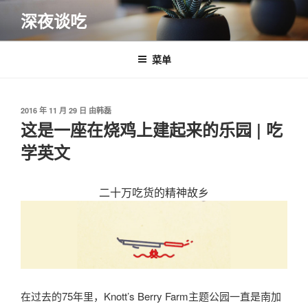
跳
深夜谈吃
至
内
容
菜单
发
2016 年 11 月 29 日
由
韩磊
布
这是一座在烧鸡上建起来的乐园 | 吃
于
学英文
二十万吃货的精神故乡
在过去的75年里，Knott’s Berry Farm主题公园一直是南加