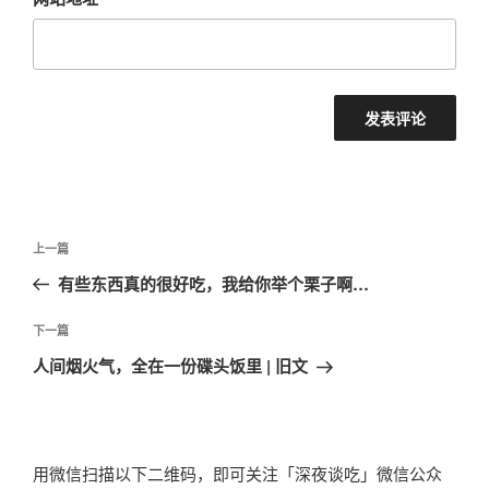
文
上
上一篇
章
一
有些东西真的很好吃，我给你举个栗子啊…
导
篇
航
文
下
下一篇
章
一
人间烟火气，全在一份碟头饭里 | 旧文
篇
文
章
用微信扫描以下二维码，即可关注「深夜谈吃」微信公众