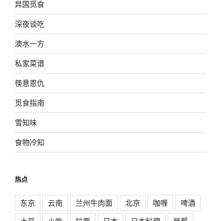
异国觅食
深夜谈吃
澳水一方
私家菜谱
筷意恩仇
觅食指南
雪知味
食物冷知
热点
东京
云南
兰州牛肉面
北京
咖喱
啤酒
土豆
小吃
拉面
日本
日本料理
早餐