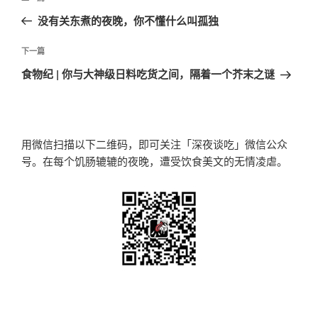
章
一
没有关东煮的夜晚，你不懂什么叫孤独
导
篇
航
文
下
下一篇
章
一
食物纪 | 你与大神级日料吃货之间，隔着一个芥末之谜
篇
文
章
用微信扫描以下二维码，即可关注「深夜谈吃」微信公众
号。在每个饥肠辘辘的夜晚，遭受饮食美文的无情凌虐。