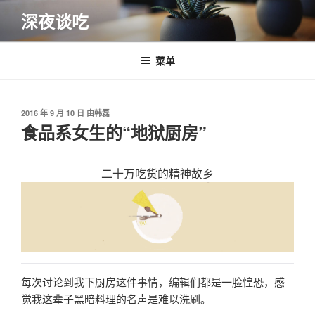
跳
深夜谈吃
至
内
容
菜单
发
2016 年 9 月 10 日
由
韩磊
布
食品系女生的“地狱厨房”
于
二十万吃货的精神故乡
每次讨论到我下厨房这件事情，编辑们都是一脸惶恐，感
觉我这辈子黑暗料理的名声是难以洗刷。