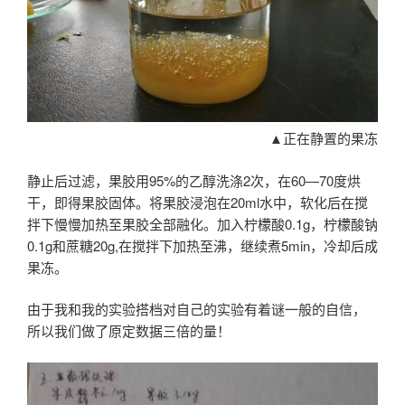
▲正在静置的果冻
静止后过滤，果胶用95%的乙醇洗涤2次，在60—70度烘
干，即得果胶固体。将果胶浸泡在20ml水中，软化后在搅
拌下慢慢加热至果胶全部融化。加入柠檬酸0.1g，柠檬酸钠
0.1g和蔗糖20g,在搅拌下加热至沸，继续煮5min，冷却后成
果冻。
由于我和我的实验搭档对自己的实验有着谜一般的自信，
所以我们做了原定数据三倍的量！