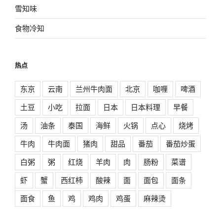
雪知味
食物冷知
热点
东京
云南
兰州牛肉面
北京
咖喱
啤酒
土豆
小吃
拉面
日本
日本料理
早餐
汤
油条
泰国
海鲜
火锅
点心
烧烤
牛肉
牛肉面
猪肉
甜品
番茄
番茄炒蛋
白粥
粥
红烧
羊肉
肉
肠粉
菜谱
虾
蟹
西红柿
酸辣
面
面包
面条
面食
鱼
鸡
鸡肉
鸡蛋
麻辣烫