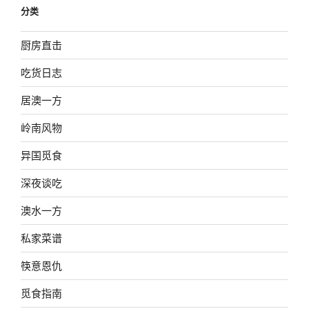
分类
厨房直击
吃货日志
居澳一方
岭南风物
异国觅食
深夜谈吃
澳水一方
私家菜谱
筷意恩仇
觅食指南