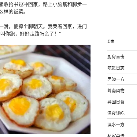
紧收拾书包冲回家，路上小脑筋和脚步一
么样的饭菜。
一滑，便摔个脚朝天。我哭着回家，进门
，叫你跑，好好走路怎么了！”
分类
厨房直击
吃货日志
居澳一方
岭南风物
异国觅食
深夜谈吃
澳水一方
私家菜谱