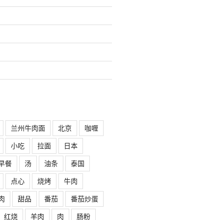
兰州牛肉面
北京
咖喱
小吃
拉面
日本
早餐
汤
油条
泰国
点心
烧烤
牛肉
肉
甜品
番茄
番茄炒蛋
红烧
羊肉
肉
肠粉