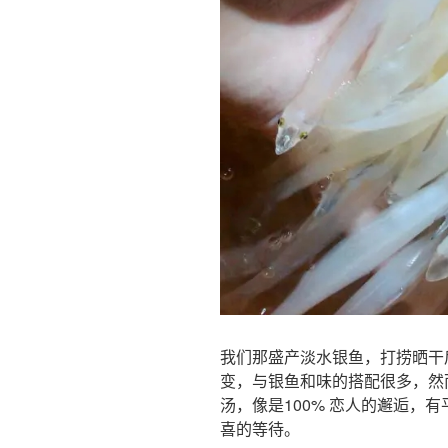
我们那盛产淡水银鱼，打捞晒干
变，与银鱼和味的搭配很多，然
汤，像是100% 恋人的邂逅，
喜的等待。