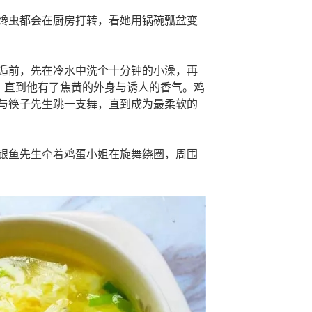
馋虫都会在厨房打转，看她用锅碗瓢盆变
逅前，先在冷水中洗个十分钟的小澡，再
”，直到他有了焦黄的外身与诱人的香气。鸡
与筷子先生跳一支舞，直到成为最柔软的
银鱼先生牵着鸡蛋小姐在旋舞绕圈，周围