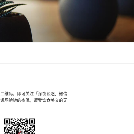
下二维码，即可关注「深夜谈吃」微信
个饥肠辘辘的夜晚，遭受饮食美文的无