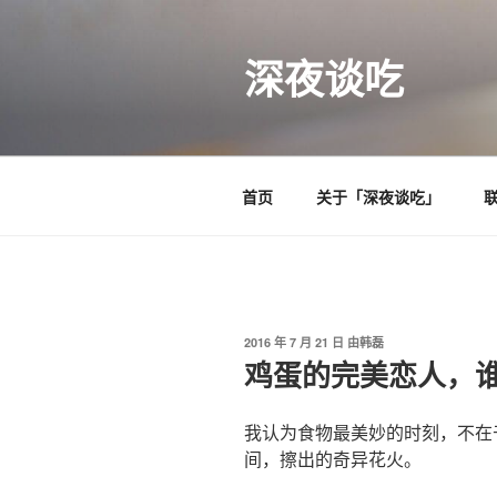
跳
至
深夜谈吃
内
容
首页
关于「深夜谈吃」
发
2016 年 7 月 21 日
由
韩磊
布
鸡蛋的完美恋人，
于
我认为食物最美妙的时刻，不在
间，擦出的奇异花火。