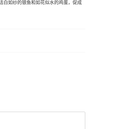
洁白如纱的银鱼和如花似水的鸡蛋，促成