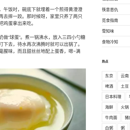
，午饭时，碗底下就埋着一个煎得黄澄澄
筷意恩仇
再去摔一跤。那时候呀，家里只养了两只
觅食指南
把鸡蛋拿出来吃。
雪知味
奶做“球蛋”。煮一锅沸水，放入三四小勺糖
食物冷知
打下去，待水再次沸腾时就可以出锅了。
毫腥味，而且甜丝丝地配上蛋香，嗯~满
热点
东京
云南
啤酒
土豆
日本料理
海鲜
火锅
牛肉面
猪
白粥
粥