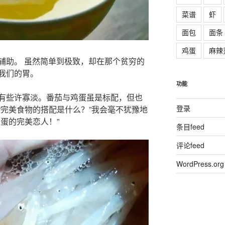
菜谱
虾
面包
面条
鸡蛋
麻辣
辅助。 虽然简单到极致，却在那个贫穷的
我们的胃。
功能
有些许寡淡。番茄与鸡蛋虽是标配，但也
登录
“完美食物的搭配是什么？”我会毫不犹豫地
蛋的完美恋人！”
条目feed
评论feed
WordPress.org