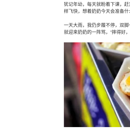
犹记年幼，每天就盼着下课，赶
样飞快，想着奶奶今天会准备什
一天大雨，我仍步履不停，双脚
就迎来奶奶的一阵骂，“摔得好