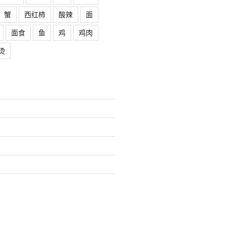
蟹
西红柿
酸辣
面
面食
鱼
鸡
鸡肉
烫