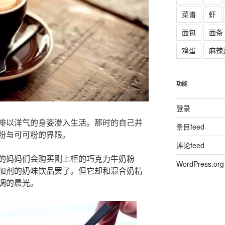
菜谱
虾
面包
面条
鸡蛋
麻辣
功能
登录
啡以洋气的身姿渗入生活。那时的自己并
条目feed
粉与可可粉的界限。
评论feed
的妈妈们会购买刚上柜的巧克力牛奶粉
WordPress.org
加剂的奶味饮品罢了。但它却和混合奶精
调的晨光。