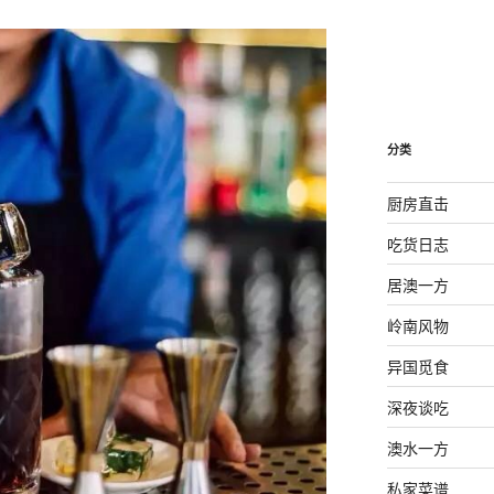
分类
厨房直击
吃货日志
居澳一方
岭南风物
异国觅食
深夜谈吃
澳水一方
私家菜谱