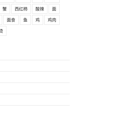
蟹
西红柿
酸辣
面
面食
鱼
鸡
鸡肉
烫