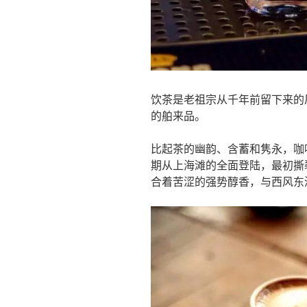
饮茶是老祖宗从千年前留下来的
的舶来品。
比起茶的幽韵、含蓄和隽永，咖
期从上海滩的全面登陆，最初撕
合着苦涩的强势醇香，与西风东