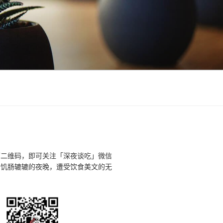
下二维码，即可关注「深夜谈吃」微信
个饥肠辘辘的夜晚，遭受饮食美文的无