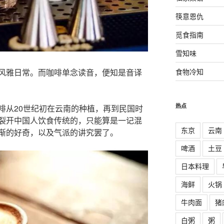
筷意恩仇
觅食指南
雪知味
风雅日常。而咖啡单念读音，便知是音译
食物冷知
热点
啡从20世纪初在云南的种植，再到民国时
裂开中国人饮食传统的，只能算是一记混
东京
云南
渐的好奇，以及气派的讲究罢了。
啤酒
土豆
日本料理
海鲜
火锅
牛肉面
猪
白粥
粥