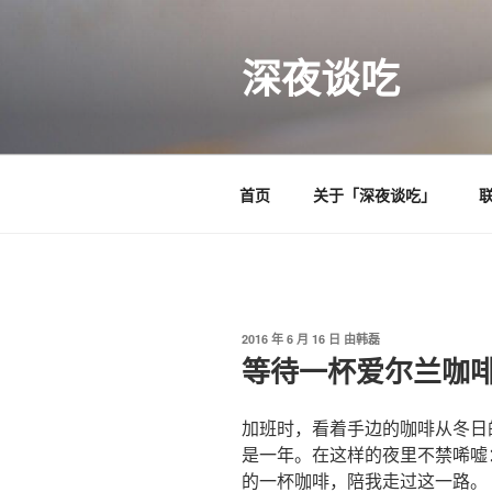
跳
至
深夜谈吃
内
容
首页
关于「深夜谈吃」
发
2016 年 6 月 16 日
由
韩磊
布
等待一杯爱尔兰咖
于
加班时，看着手边的咖啡从冬日
是一年。在这样的夜里不禁唏嘘
的一杯咖啡，陪我走过这一路。