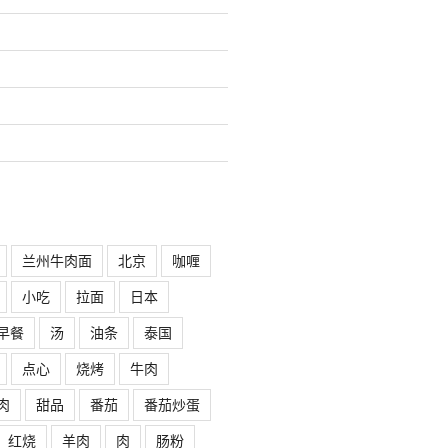
兰州牛肉面
北京
咖喱
小吃
拉面
日本
早餐
汤
油条
泰国
点心
烧烤
牛肉
肉
甜品
番茄
番茄炒蛋
红烧
羊肉
肉
肠粉