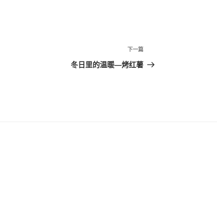
下
下一篇
一
冬日里的温暖—烤红薯
篇
文
章