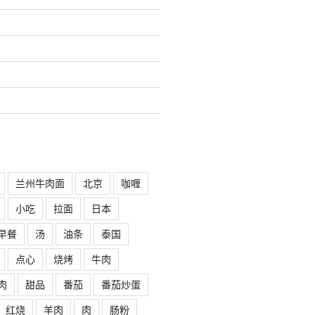
兰州牛肉面
北京
咖喱
小吃
拉面
日本
早餐
汤
油条
泰国
点心
烧烤
牛肉
肉
甜品
番茄
番茄炒蛋
红烧
羊肉
肉
肠粉