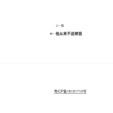
文
上
上一篇
章
一
他从来不说想我
篇
导
文
航
章
粤ICP备18151710号