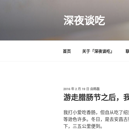
跳
至
深夜谈吃
内
容
首页
关于「深夜谈吃」
发
2016 年 2 月 19 日
由
韩磊
布
游走腊肠节之后，
于
我打小爱吃香肠，但自从吃了绍
等逊色许多。冬日，是去安昌古
下，三五公里便到。