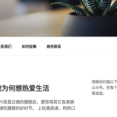
联系我们
如何投稿
商务联系
用微信扫描以
我为何想热爱生活
公众号。在每
情凌虐。
兴安昌古镇的腊肠后，便觉得其它各类肠
镇吃腊肠的好时节。 上杭甬高速，柯桥口