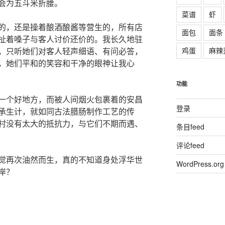
会为五斗米折腰。
菜谱
虾
的，还是操着酿酒酿酱等营生的，所有店
面包
面条
扯着嗓子与客人讨价还价的。我长久地驻
鸡蛋
麻辣
，只听她们对客人轻声细语、有问必答，
，她们平和的笑容和干净的眼神让我心
功能
一个好地方，而被人间烟火包裹着的安昌
登录
承生计，就如同古法腊肠制作工艺的传
村没有太大的抵抗力，与它们不期而遇、
条目feed
评论feed
觉再次油然而生，真的不知道身处浮华世
WordPress.org
岸？