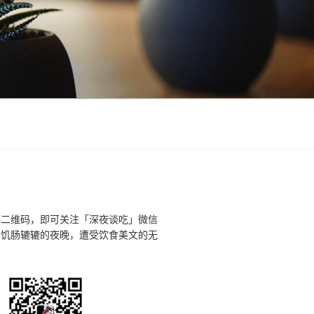
下二维码，即可关注「深夜谈吃」微信
个饥肠辘辘的夜晚，遭受饮食美文的无