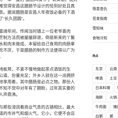
唯觉得安昌这腊肠节设计的恰到好处且真
筷意恩仇
息。据说腊肠是安昌人年夜饭必备的下酒
“长久团圆”。
觅食指南
雪知味
嘉靖年间，传闻当时镇上一位老爷喜肉
烹制方法而被屡屡辞退，倒是新来的丫鬟
食物冷知
水和肉末做成、本留给自己食用的肉肠拿
吃不厌，于是腊肠的制作方法便得以广为
。
热点
东京
云南
椅板凳，不紧不慢地做起茶点酒饭的生
公道、份量充足；外乡人就在这一派拥挤
啤酒
土豆
地享用着，其中腊肠是必点之物。那份人
日本料理
不知不觉中对年有了期盼，过年其实要的
、人声鼎沸。
海鲜
火锅
牛肉面
猪
与那些浸润着商业气息的古镇相比，最大
道的市井气和烟火气，它小，它便不会店
白粥
粥