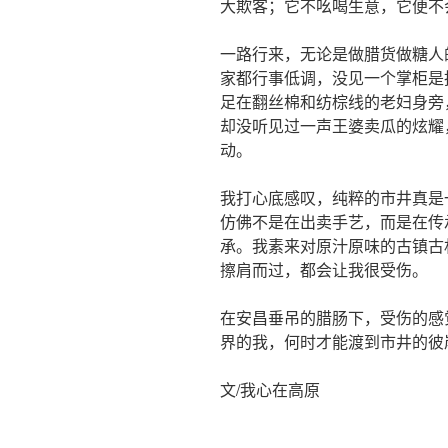
大欺客；它不吆喝生意，它便不
一路行来，无论是做腊货做糖人
家都行事低调，没见一个掌柜是
足在翻丝棉和纺棕线的老妇身旁
却没听见过一声王婆卖瓜的炫耀
动。
我打心底感叹，纯粹的市井真是
仿佛不是在出卖手艺，而是在传
承。我素来对原汁原味的古镇古
擦肩而过，都会让我很受伤。
在安昌垂吊的腊肠下，受伤的感
界的我，何时才能渡到市井的彼
文/我心在高原