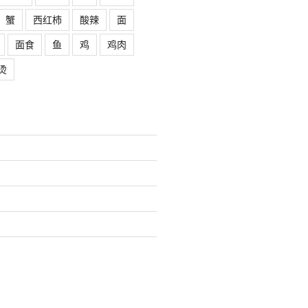
蟹
西红柿
酸辣
面
面食
鱼
鸡
鸡肉
烫