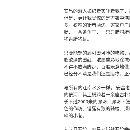
安昌的游人如织着实吓着我了，
但是，更让我受惊的是古镇中满
多。狭窄的街巷两边，家家户户
肠、一条条鱼干、一只只腊鸡腊
猪舌腊猪耳。
只要能想的到可酱可腌的吃物，
脂欲滴的酱红，浓墨重彩地涂抹
不得不放满脚步，百般乐意地做
已经分不清是我们还是腊物，正
与所有的江南水乡一样， 安昌
的依河，其上横跨着十余座古朴
长不过2000米的廊坊，廊坊下
色的作坊、错落有致的骑楼、深
幽的小巷。
从元旦开始，安昌老街就开始举