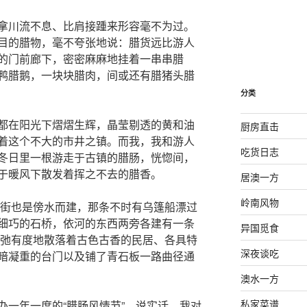
拿川流不息、比肩接踵来形容毫不为过。
目的腊物，毫不夸张地说：腊货远比游人
的门前廊下，密密麻麻地挂着一串串腊
鸭腊鹅，一块块腊肉，间或还有腊猪头腊
分类
都在阳光下熠熠生辉，晶莹剔透的黄和油
厨房直击
着这个不大的市井之镇。而我，我和游人
吃货日志
冬日里一根游走于古镇的腊肠，恍惚间，
于暖风下散发着挥之不去的腊香。
居澳一方
岭南风物
老街也是傍水而建，那条不时有乌篷船漂过
细巧的石桥，依河的东西两旁各建有一条
异国觅食
张弛有度地散落着古色古香的民居、各具特
深夜谈吃
暗凝重的台门以及铺了青石板一路曲径通
澳水一方
私家菜谱
办一年一度的“腊肠风情节”。说实话，我对