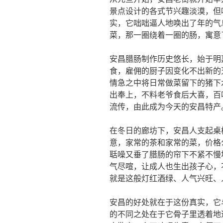
景点设计的各式节兴趣淡漠，但
实，它咄咄逼人地唤出了年的气
菜，那一圈绕着一圈的肠，寓意了
安昌腊肠制作历史悠长，始于明
食，雇佣的厨子因变化不出新的
情急之中将日常做菜留下的猪下
出奉上，不料老爷食后大喜，百
流传，由此成为今天的安昌特产
在冬日的廊坊下，安昌人支起桌
意，家常的茶和家常的菜，价格
聒噪又垂了腊肠的帘下不紧不慢
气尽喧，让成人也生出孩子心，
就是这般灯红酒绿、人气兴旺
安昌的好处就在于这份真实，它
的不同之处在于它骨子里透着地