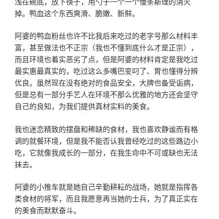
浅在碗底，放下筷子，用勺子一个一个慢条斯理的消灭
掉。鸭血这个东西爽滑、脆嫩、新鲜。
阿婆的鸭血粉丝也许不比我后来吃过的老字号那么材料丰
富，甚至做法也不正宗（我也不懂到底什么才是正宗），
而且环境也着实恶劣了点，但是阿婆的材料肯定是我吃过
最实惠最真实的，吃过这么多嘴巴变叼了、胃也懂得分辨
优良。虽然现在没有绝对的食品安全，大牌也备受诟病，
但是总有一部分手艺人在环境不那么优雅的地方还会坚守
自己的良知，为我们提供真材实料的美食。
我也迷恋精致的摆盘和稀缺的食材，我也喜欢静谧而有格
调的就餐环境，但是我不能否认我曾经吃过的这些路边小
吃，它就像我成长的一部分，在我生命中不可或缺也无法
抹去。
阿婆的小推车就是她自己辛勤耕耘的战场，她就是指挥各
类食材的将军，而且我愿意再当她的士兵，为了真正实在
的美食而默默奋斗。