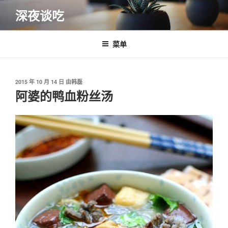
跳
深夜谈吃
至
内
容
菜单
发
2015 年 10 月 14 日
由
韩磊
布
阿婆的鸭血粉丝汤
于