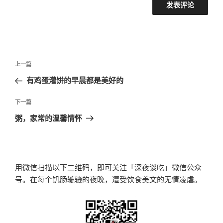
文
上
上一篇
章
一
有鸡蛋灌饼的早晨都是美好的
导
篇
航
文
下
下一篇
章
一
粥，家常的温馨情怀
篇
文
章
用微信扫描以下二维码，即可关注「深夜谈吃」微信公众
号。在每个饥肠辘辘的夜晚，遭受饮食美文的无情凌虐。