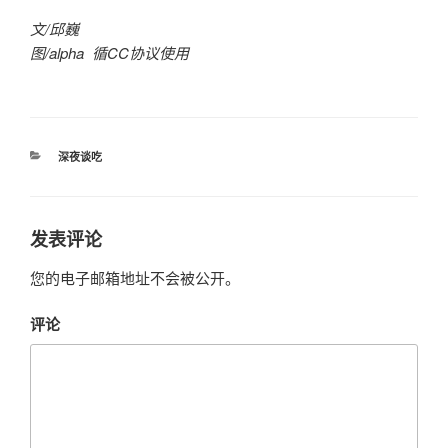
文/邱巍
图/alpha 循CC协议使用
分
深夜谈吃
类
发表评论
您的电子邮箱地址不会被公开。
评论