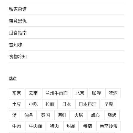
私家菜谱
筷意恩仇
觅食指南
雪知味
食物冷知
热点
东京
云南
兰州牛肉面
北京
咖喱
啤酒
土豆
小吃
拉面
日本
日本料理
早餐
汤
油条
泰国
海鲜
火锅
点心
烧烤
牛肉
牛肉面
猪肉
甜品
番茄
番茄炒蛋