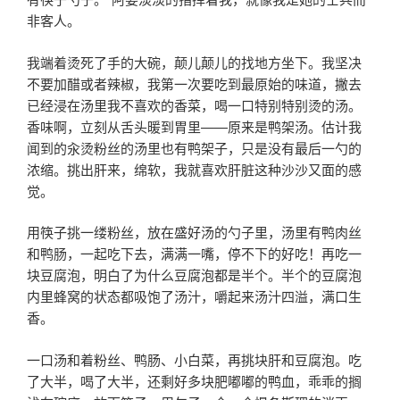
非客人。
我端着烫死了手的大碗，颠儿颠儿的找地方坐下。我坚决
不要加醋或者辣椒，我第一次要吃到最原始的味道，撇去
已经浸在汤里我不喜欢的香菜，喝一口特别特别烫的汤。
香味啊，立刻从舌头暖到胃里——原来是鸭架汤。估计我
闻到的汆烫粉丝的汤里也有鸭架子，只是没有最后一勺的
浓缩。挑出肝来，绵软，我就喜欢肝脏这种沙沙又面的感
觉。
用筷子挑一缕粉丝，放在盛好汤的勺子里，汤里有鸭肉丝
和鸭肠，一起吃下去，满满一嘴，停不下的好吃！再吃一
块豆腐泡，明白了为什么豆腐泡都是半个。半个的豆腐泡
内里蜂窝的状态都吸饱了汤汁，嚼起来汤汁四溢，满口生
香。
一口汤和着粉丝、鸭肠、小白菜，再挑块肝和豆腐泡。吃
了大半，喝了大半，还剩好多块肥嘟嘟的鸭血，乖乖的搁