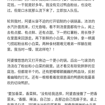
花钱，一干就是好多年。我没有见过鸭血粉丝，也没吃
过。但是口水就那么流下来了，立即加入队伍。
轮到我时，阿婆从容不迫的打开铝制的小锅锅盖，浓浓的
水汽扑面而来，灯光昏暗，看不到汤里面都有什么，闻上
去有点腥、有点鲜、还有点甜。下一把红薯粉，用长筷子
在里面来回游走。再下新鲜的小白菜。两分钟，拿一柄漏
勺捞起粉丝和小白菜。两种食材跟难兄难弟一样躺在碗
里。我当时一懵，就这样吃？！
阿婆慢悠悠的又打开旁边一个更小的锅，舀出一勺滚烫的
汤浇在了粉丝和小白菜的碗里。这才看见有软软胖胖的豆
腐泡，但都是半个的。还有肥嘟嘟颤巍巍的鸭血块，反射
着幽暗的灯光。还有一根根看着就很筋道的鸭肠和我最喜
欢的切块鸭肝。
“要加香菜，香菜鲜。”没有给我选择，阿婆直接撒了一把香
菜末。“香醋、辣油，自己加 ，去那边自己找座子坐。桌上
有筷子勺子。”阿婆淡淡的指挥着我，就像我是她的士兵而