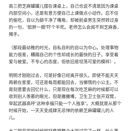
高三把芝麻罐罐儿摆在课桌上，自己也说不清是因为课桌
内部空间小，还是有意方便自己上课做点小动作。忍不住
的偷吃，自以为舔干净了嘴角，却被前桌男生突然转过身
的一句，“脸胖一圈”吓个半死。老师怎么会闻不到芝麻香，
摊手。
（那段最幼稚的时光，自私自利的自以为中心。处理事物
能力很差，糟蹋自己的个性却成长的最快的日子。享受着
爱与被爱。不专心的态度，但依旧是坦荡可爱的模样）。
明明才刚刚过去，可是好像已经离开很久。即使不能天天
再赖在家里，可还是每周都能回去，当懒惰的小公主。不
是刻意要去回忆什么，只是现在每次吃芝麻的时候都可以
收到别人羡慕的眼光，但是撇撇嘴，卫生卫士张开双臂，
举起武器高呼“这种幸福只能一个人独享”。大概就是从那个
时候开始，一天天变成肆无忌惮的依赖芝麻罐罐儿的人
儿。
大二刚开学的时候就好像把整个大学过完了一样。什么事