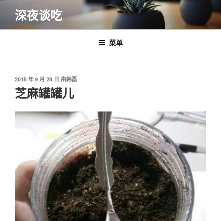
跳
深夜谈吃
至
内
容
菜单
发
2015 年 9 月 28 日
由
韩磊
布
芝麻罐罐儿
于