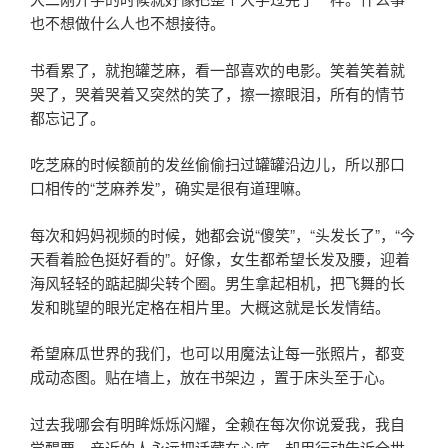
也不想做什么人也不想接待。
书看累了，就抱罐芝麻，看一部喜欢的电影。笑着笑着就
哭了，哭着哭着又突然的笑了，擦一擦眼泪，所有的情节
都忘记了。
吃芝麻的时候额前的发丝偷偷扫过罐罐沿边儿，所以那口
口相传的“芝麻养发”，确实是很有道理嘛。
每次和妈妈视频的时候，她都会说“傻笑”，“头发长了”，“今
天看着脸色挺好看的”。好像，女生都希望长发及腰，迎着
海风轻轻的踮起脚尖转个圈。男生拿起相机，把飞舞的长
发和眺望的眼光定格在相片里。大概这就是长发情结。
希望麻瓜世界的我们，也可以用魔法让每一张照片，都变
成动态图。贴在墙上，放在书架边 ，置于床头至于心。
过去我哪会有明眸烁烁闪耀，全赖在每次你说爱我，我自
觉醒要。亲近的人永远把话藏在心底，却用行动告诉全世