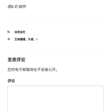
图&文/嫣然
分
深夜谈吃
类
标
芝麻罐罐，外婆，1
签
发表评论
您的电子邮箱地址不会被公开。
评论