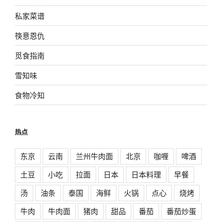
私家菜谱
筷意恩仇
觅食指南
雪知味
食物冷知
热点
东京
云南
兰州牛肉面
北京
咖喱
啤酒
土豆
小吃
拉面
日本
日本料理
早餐
汤
油条
泰国
海鲜
火锅
点心
烧烤
牛肉
牛肉面
猪肉
甜品
番茄
番茄炒蛋