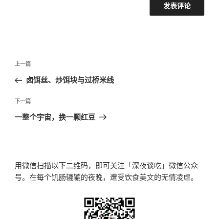
文
上
上一篇
章
一
卤饵丝、炒饵块与过桥米线
导
篇
航
文
下
下一篇
章
一
一整个宇宙，换一颗红豆
篇
文
章
用微信扫描以下二维码，即可关注「深夜谈吃」微信公众
号。在每个饥肠辘辘的夜晚，遭受饮食美文的无情凌虐。