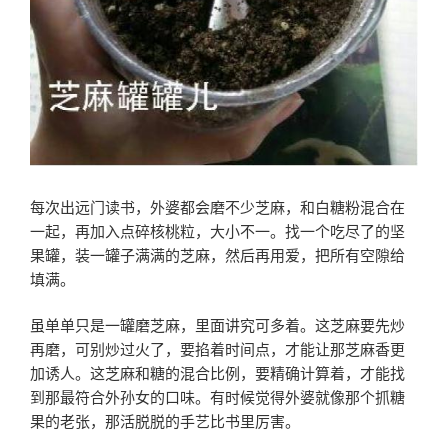
每次出远门读书，外婆都会磨不少芝麻，和白糖粉混合在
一起，再加入点碎核桃粒，大小不一。找一个吃尽了的坚
果罐，装一罐子满满的芝麻，然后再用爱，把所有空隙给
填满。
虽单单只是一罐磨芝麻，里面讲究可多着。这芝麻要先炒
再磨，可别炒过火了，要掐着时间点，才能让那芝麻香更
加诱人。这芝麻和糖的混合比例，要精确计算着，才能找
到那最符合外孙女的口味。有时候觉得外婆就像那个抓糖
果的老张，那活脱脱的手艺比书里厉害。