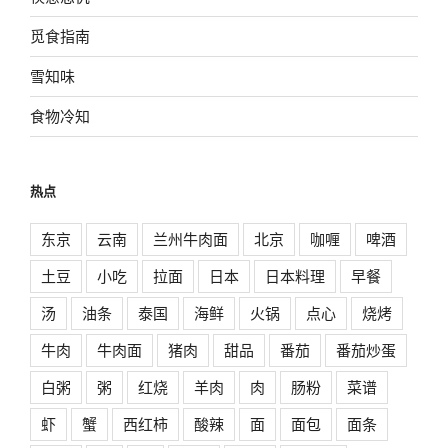
觅食指南
雪知味
食物冷知
热点
东京
云南
兰州牛肉面
北京
咖喱
啤酒
土豆
小吃
拉面
日本
日本料理
早餐
汤
油条
泰国
海鲜
火锅
点心
烧烤
牛肉
牛肉面
猪肉
甜品
番茄
番茄炒蛋
白粥
粥
红烧
羊肉
肉
肠粉
菜谱
虾
蟹
西红柿
酸辣
面
面包
面条