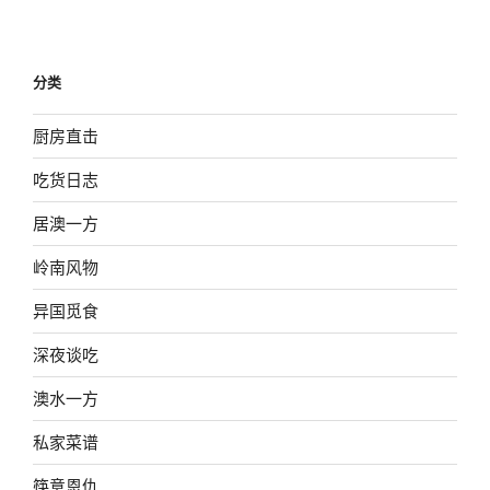
分类
厨房直击
吃货日志
居澳一方
岭南风物
异国觅食
深夜谈吃
澳水一方
私家菜谱
筷意恩仇