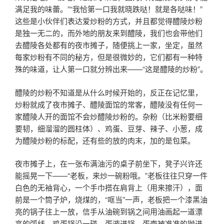
满足我的味蕾。”“我恰第一口我就晓跌哒！就是各哒味！”
这些是小伙伴们表达爱炒粉的方式，并且都觉得醴陵炒粉
是独一无二的，而外地的朋友来到醴陵，我们也会带他们
去醴陵各处都有的夜市摊子，随便挑上一家，坐定，虽然
每家炒粉有不同的秘方，但是很微妙的，它们都有一种特
殊的味道，让人第一口就分辨出来——“这是醴陵的炒粉”。
醴陵的炒粉不知道是从什么时候开始的，反正在记忆里，
炒粉就成了夜市摊子、醴陵面馆的常客，醴陵没有任何一
家醴陵人开的面馆不会炒醴陵炒粉的。杂粉（比米粉要细
要韧，细溜溜的圆柱体）、鸡蛋、豆芽、辣子、小葱，成
为醴陵炒粉的标配，还有些的放的肉末，加的是包菜。
夜市摊子上，在一张布满油污的桌子前坐下，凳子兴许还
能摇晃一下——“老板，来炒一碗粉哦。”老板往往只穿一件
白色的无袖背心，一个手巾搭在肩背上（用来擦汗），面
前是一个筒子炉，烧煤的，“哐当”一声，老板把一个漆黑油
亮的锅子往上一放，信手从油碗到锅之间用油画起一道漂
亮的弧线，鸡蛋锅沿一碰，蛋液进锅，蛋壳被准准的抛进