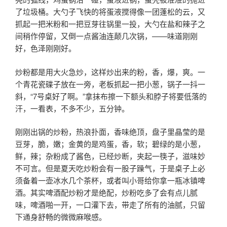
了垃圾桶。大勺子飞快的将蛋液搅得像一团蓬松的云，又
抓起一把米粉和一把豆芽往锅里一投，大勺在盐和辣子之
间稍作停留，又倒一点酱油连颠几次锅，——味道刚刚
好，色泽刚刚好。
炒粉都是用大火急炒，这样炒出来的粉，香，爆，爽。一
个青花瓷碟子放在一旁，老板抓起一把小葱，锅子一抖一
斜，“7号桌好了啊。”拿抹布擦一下额头和脖子将要低落的
汗，一看表，不多不少，五分钟。
刚刚出锅的炒粉，热浪扑面，香味绝顶，盘子里晶莹的是
豆芽，脆，嫩；金黄的是鸡蛋，香，软；碧绿的是小葱，
鲜，辣；杂粉成了酱色，已经炒断，夹起一筷子，滋味妙
不可言。但是夏天吃炒粉会有一股子躁气，于是桌子上必
须备着一壶冰水几个茶杯，或者叫小哥给你拿一瓶冰镇啤
酒。其实啤酒配炒粉才是绝配，炒粉吃多了会有点儿腻
味，啤酒啪一开，一口灌下去，带走了所有的油腻，只留
下通身舒畅的微微麻喉感。