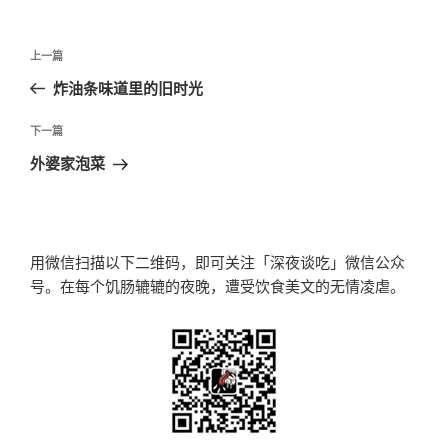
文
上
上一篇
章
一
炸油条味道里的旧时光
导
篇
航
文
下
下一篇
章
一
外婆家泡菜
篇
文
章
用微信扫描以下二维码，即可关注「深夜谈吃」微信公众
号。在每个饥肠辘辘的夜晚，遭受饮食美文的无情凌虐。