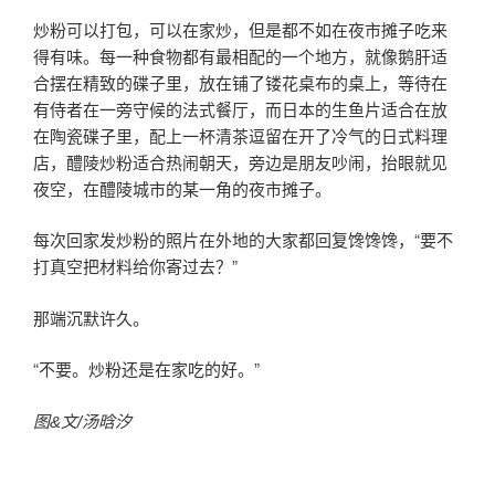
炒粉可以打包，可以在家炒，但是都不如在夜市摊子吃来
得有味。每一种食物都有最相配的一个地方，就像鹅肝适
合摆在精致的碟子里，放在铺了镂花桌布的桌上，等待在
有侍者在一旁守候的法式餐厅，而日本的生鱼片适合在放
在陶瓷碟子里，配上一杯清茶逗留在开了冷气的日式料理
店，醴陵炒粉适合热闹朝天，旁边是朋友吵闹，抬眼就见
夜空，在醴陵城市的某一角的夜市摊子。
每次回家发炒粉的照片在外地的大家都回复馋馋馋，“要不
打真空把材料给你寄过去？”
那端沉默许久。
“不要。炒粉还是在家吃的好。”
图&文/汤晗汐