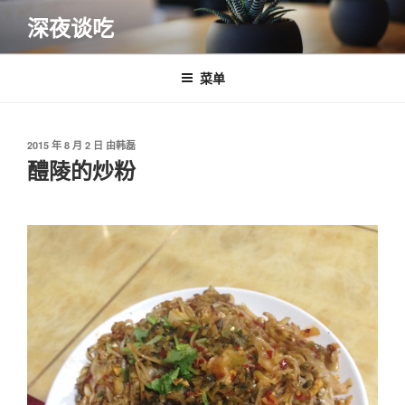
跳
深夜谈吃
至
内
容
菜单
发
2015 年 8 月 2 日
由
韩磊
布
醴陵的炒粉
于