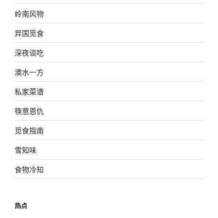
岭南风物
异国觅食
深夜谈吃
澳水一方
私家菜谱
筷意恩仇
觅食指南
雪知味
食物冷知
热点