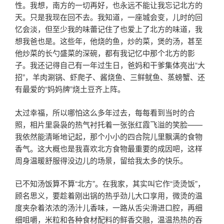
性。我想，南方的一切再好，也永远不能让我忘记北方的
天。只是我现在回不去。我知道，一座城会变，儿时的回
忆会淡，但至少我的味蕾记住了也爱上了北方的味道，我
想我爸也是。这些年，他烧的鱼，炒的菜，煲的汤，甚至
他炒菜的长勺盛菜的深碗，都有我记忆中那个北方的影
子。我还记得自己有一年过生日，爸妈和干爹集体亮出“大
招”，羊肉涮锅、虾爬子、酱烧鱼、三鲜鱿鱼、蒸螃蟹、还
有最爱的“妈妈牌”烧土豆齐上阵。
太过幸福，所以哪怕这么多年过去，每每看到当时的合
照，相片里袅袅的热气衬托着一张张红霞飞溢的笑脸——
我依然能清晰地记起，那个小小的四合院儿里飘满的食物
香气。这大概也是我喜欢北方食物最重要的成因吧，这样
周身温暖舒服得没边儿的场景，留给我太多的快乐。
已不知汤饭算不算“北方”。在我家，其实叫它作“烫烫饭”，
顾名思义，要趁着刚出锅的热乎劲儿大口享用，微烫的温
度夹杂着浓浓的汤汁儿香味，一路从舌尖滑进口腔，再细
细咀嚼，米粒和各种食材配料的鲜香交融，温温热热的吞