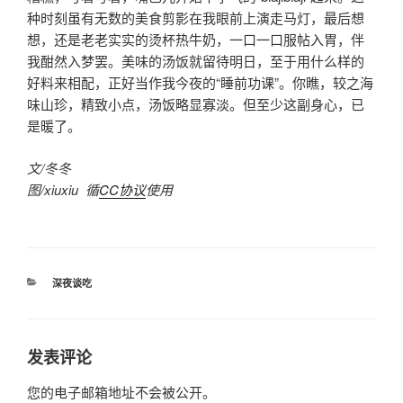
种时刻虽有无数的美食剪影在我眼前上演走马灯，最后想
想，还是老老实实的烫杯热牛奶，一口一口服帖入胃，伴
我酣然入梦罢。美味的汤饭就留待明日，至于用什么样的
好料来相配，正好当作我今夜的“睡前功课”。你瞧，较之海
味山珍，精致小点，汤饭略显寡淡。但至少这副身心，已
是暖了。
文/冬冬
图/xiuxiu 循
CC协议
使用
分
深夜谈吃
类
发表评论
您的电子邮箱地址不会被公开。