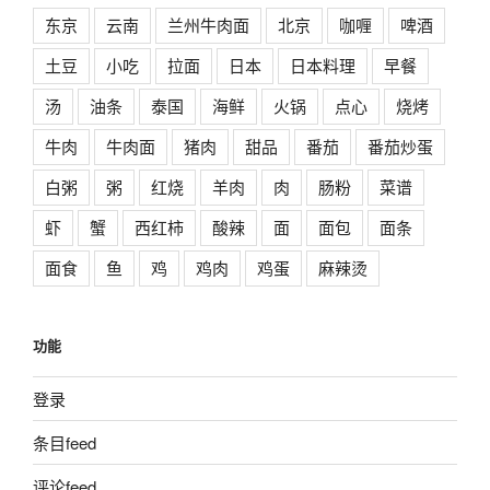
东京
云南
兰州牛肉面
北京
咖喱
啤酒
土豆
小吃
拉面
日本
日本料理
早餐
汤
油条
泰国
海鲜
火锅
点心
烧烤
牛肉
牛肉面
猪肉
甜品
番茄
番茄炒蛋
白粥
粥
红烧
羊肉
肉
肠粉
菜谱
虾
蟹
西红柿
酸辣
面
面包
面条
面食
鱼
鸡
鸡肉
鸡蛋
麻辣烫
功能
登录
条目feed
评论feed