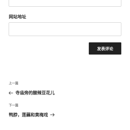
网站地址
文
上
上一篇
章
一
寺庙旁的酸辣豆花儿
导
篇
航
文
下
下一篇
章
一
鸭脖，莲藕和黄梅戏
篇
文