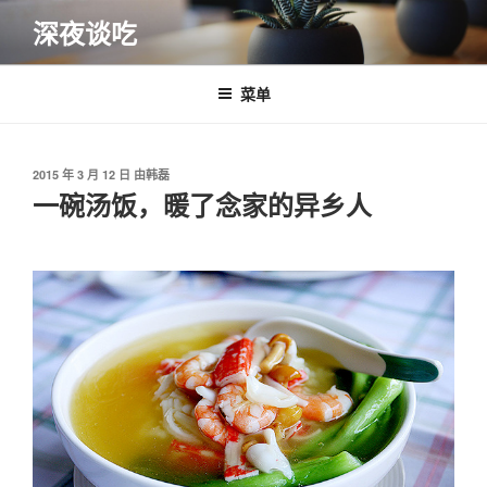
跳
深夜谈吃
至
内
容
菜单
发
2015 年 3 月 12 日
由
韩磊
布
一碗汤饭，暖了念家的异乡人
于