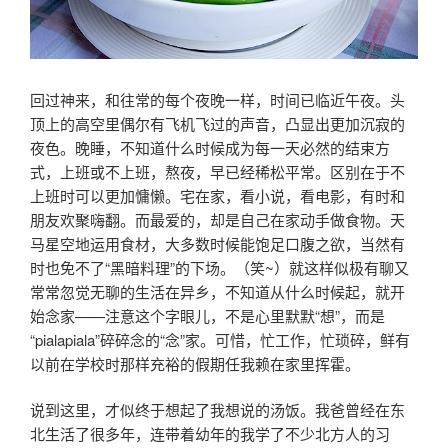
回过神来，和往常的每个夜晚一样，时间已临近午夜。头
顶上的高空里偶尔有飞机飞过的声音，凸显出更加沉寂的
夜色。晚睡，不知道什么时候成为每一天必然的结束方
式，上班或不上班，熬夜，早已经稀松平常。区别在于不
上班时可以更加慵懒。宅在家，看小说，看电影，有时和
朋友欢聚嗨翻。而最爱的，却是自己在家动手做食物。天
马星空地运用食材，大多数时候能饱足口腹之欲，当然有
时也免不了“黑暗料理”的下场。（笑~）就这样似极有聊又
常常忽觉无聊的生活在异乡，不知道从什么时候起，就开
始念家——注意这个字眼儿，不是心里默默“想”，而是
“pialapiala”碎碎念的“念”家。可惜，忙工作，忙琐碎，鲜有
以前在学校时那样充裕的假期任我赖在家里挥霍。
说到这里，才似终于想起了我想说的汤饭。我爸曾经在东
北生活了很多年，连带着幼年的我学了不少北方人的习