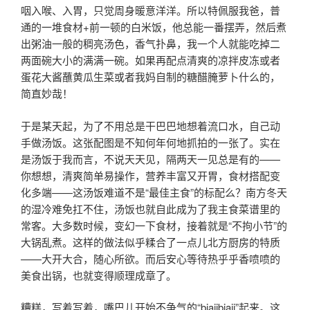
咽入喉、入胃，只觉周身暖意洋洋。所以特佩服我爸，普
通的一堆食材+前一顿的白米饭，他总能一番摆弄，然后煮
出粥油一般的稠亮汤色，香气扑鼻，我一个人就能吃掉二
两面碗大小的满满一碗。如果再配点清爽的凉拌皮冻或者
蛋花大酱蘸黄瓜生菜或者我妈自制的糖醋腌萝卜什么的，
简直妙哉！
于是某天起，为了不用总是干巴巴地想着流口水，自己动
手做汤饭。这张配图是不知何年何地抓拍的一张了。实在
是汤饭于我而言，不说天天见，隔两天一见总是有的——
你想想，清爽简单易操作，营养丰富又开胃，食材搭配变
化多端——这汤饭难道不是“最佳主食”的标配么？南方冬天
的湿冷难免扛不住，汤饭也就自此成为了我主食菜谱里的
常客。大多数时候，变幻一下食材，接着就是“不拘小节”的
大锅乱煮。这样的做法似乎糅合了一点儿北方厨房的特质
——大开大合，随心所欲。而后安心等待热乎乎香喷喷的
美食出锅，也就变得顺理成章了。
糟糕，写着写着，嘴巴儿开始不争气的“biajibiaji”起来。这