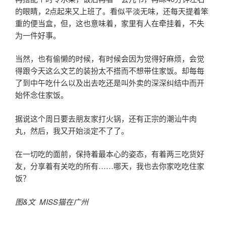
的眼睛，2点起来又上班了。看似平淡无味，还每天提着笨
重的便当盒，但，这也意味着，家里有人在牵挂着，不失
为一件好事。
当然，也有偷懒的时候，有时候会因为觉得好麻烦，会觉
得跟今天这么文艺的装扮太不搭而不想带住家饭。却每每
了到中午吃什么以及出去吃还是叫外卖的深深纠结中而开
始怀念住家饭。
据说这个周日要去朋友家打火锅，还有正宗的潮汕牛肉
丸，然后，我又开始淡定不了了。
在一切吃的面前，保持着最本心的姿态，有着两三吃货好
友，分享着有关吃的所有……哪天，我也去你家吃吃住家
饭？
图&文 MISS猫在广州