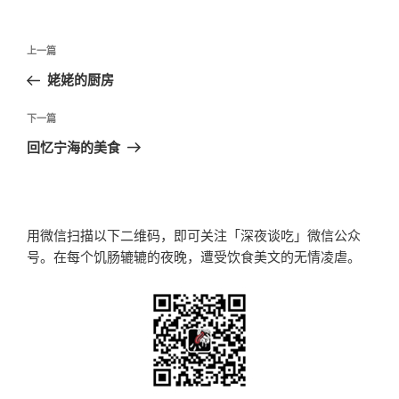
文
上
上一篇
章
一
姥姥的厨房
导
篇
航
文
下
下一篇
章
一
回忆宁海的美食
篇
文
章
用微信扫描以下二维码，即可关注「深夜谈吃」微信公众
号。在每个饥肠辘辘的夜晚，遭受饮食美文的无情凌虐。