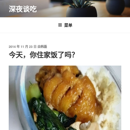
跳
深夜谈吃
至
内
容
菜单
发
2014 年 11 月 23 日
由
韩磊
布
今天，你住家饭了吗？
于