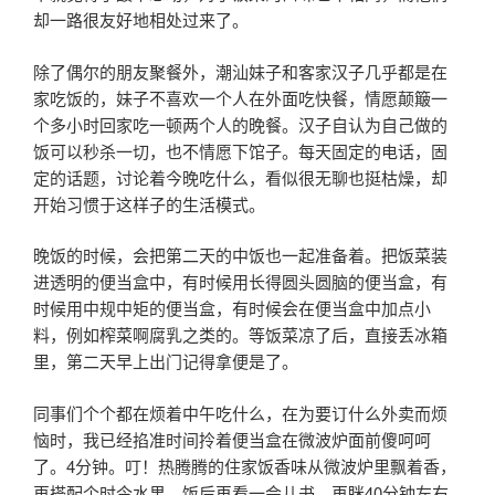
却一路很友好地相处过来了。
除了偶尔的朋友聚餐外，潮汕妹子和客家汉子几乎都是在
家吃饭的，妹子不喜欢一个人在外面吃快餐，情愿颠簸一
个多小时回家吃一顿两个人的晚餐。汉子自认为自己做的
饭可以秒杀一切，也不情愿下馆子。每天固定的电话，固
定的话题，讨论着今晚吃什么，看似很无聊也挺枯燥，却
开始习惯于这样子的生活模式。
晚饭的时候，会把第二天的中饭也一起准备着。把饭菜装
进透明的便当盒中，有时候用长得圆头圆脑的便当盒，有
时候用中规中矩的便当盒，有时候会在便当盒中加点小
料，例如榨菜啊腐乳之类的。等饭菜凉了后，直接丢冰箱
里，第二天早上出门记得拿便是了。
同事们个个都在烦着中午吃什么，在为要订什么外卖而烦
恼时，我已经掐准时间拎着便当盒在微波炉面前傻呵呵
了。4分钟。叮！热腾腾的住家饭香味从微波炉里飘着香，
再搭配个时令水果，饭后再看一会儿书，再眯40分钟左右