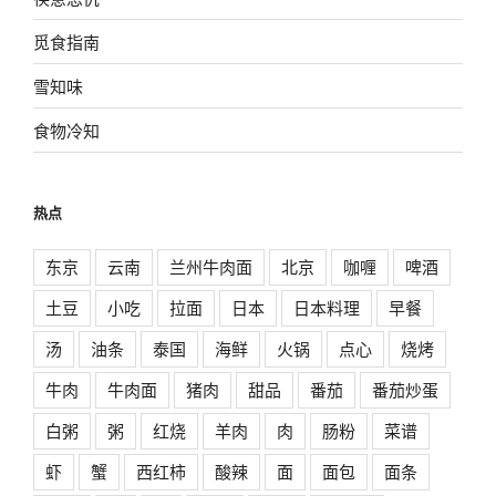
觅食指南
雪知味
食物冷知
热点
东京
云南
兰州牛肉面
北京
咖喱
啤酒
土豆
小吃
拉面
日本
日本料理
早餐
汤
油条
泰国
海鲜
火锅
点心
烧烤
牛肉
牛肉面
猪肉
甜品
番茄
番茄炒蛋
白粥
粥
红烧
羊肉
肉
肠粉
菜谱
虾
蟹
西红柿
酸辣
面
面包
面条