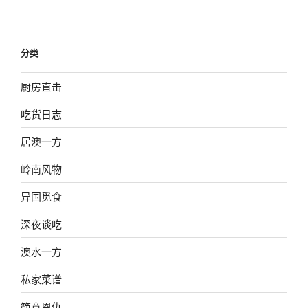
分类
厨房直击
吃货日志
居澳一方
岭南风物
异国觅食
深夜谈吃
澳水一方
私家菜谱
筷意恩仇