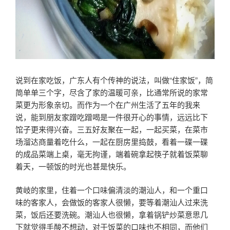
说到在家吃饭，广东人有个传神的说法，叫做“住家饭”，简
简单单三个字，尽含了家的温暖可亲，比通常所说的家常
菜更为形象亲切。而作为一个在广州生活了五年的我来
说，能到朋友家蹭吃蹭喝是一件很开心的事情，远远比下
馆子更来得兴奋。三五好友聚在一起，一起买菜，在菜市
场溜达商量着吃什么，一起在厨房里捣鼓，看着一碟一碟
的成品菜端上桌，毫无拘谨，端着碗拿起筷子就着饭菜聊
着天，一顿饭的时光也甚是快乐。
黄岐的家里，住着一个口味偏清淡的潮汕人，和一个重口
味的客家人，会做饭的客家人很懒，要等着潮汕人过来洗
菜，饭后还要洗碗。潮汕人也很懒，拿着锅铲炒菜意思几
下就觉得手酸不想动，对于饭菜的口味也不相同，而他们