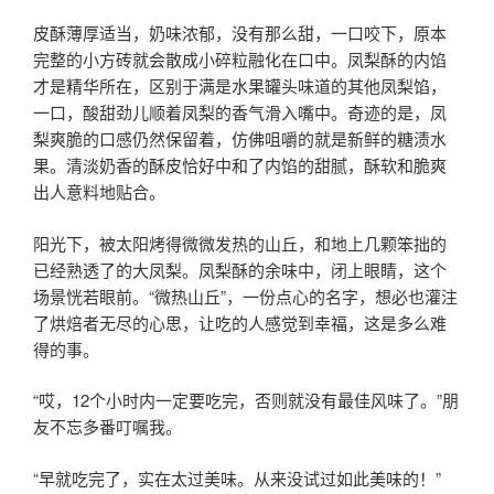
皮酥薄厚适当，奶味浓郁，没有那么甜，一口咬下，原本
完整的小方砖就会散成小碎粒融化在口中。凤梨酥的内馅
才是精华所在，区别于满是水果罐头味道的其他凤梨馅，
一口，酸甜劲儿顺着凤梨的香气滑入嘴中。奇迹的是，凤
梨爽脆的口感仍然保留着，仿佛咀嚼的就是新鲜的糖渍水
果。清淡奶香的酥皮恰好中和了内馅的甜腻，酥软和脆爽
出人意料地贴合。
阳光下，被太阳烤得微微发热的山丘，和地上几颗笨拙的
已经熟透了的大凤梨。凤梨酥的余味中，闭上眼睛，这个
场景恍若眼前。“微热山丘”，一份点心的名字，想必也灌注
了烘焙者无尽的心思，让吃的人感觉到幸福，这是多么难
得的事。
“哎，12个小时内一定要吃完，否则就没有最佳风味了。”朋
友不忘多番叮嘱我。
“早就吃完了，实在太过美味。从来没试过如此美味的！”