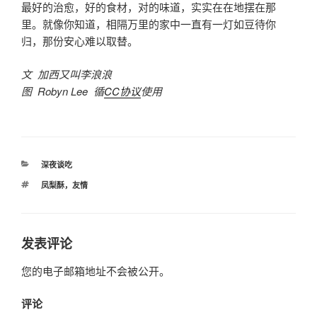
最好的治愈，好的食材，对的味道，实实在在地摆在那
里。就像你知道，相隔万里的家中一直有一灯如豆待你
归，那份安心难以取替。
文 加西又叫李浪浪
图 Robyn Lee 循
CC协议
使用
分
深夜谈吃
类
标
凤梨酥，友情
签
发表评论
您的电子邮箱地址不会被公开。
评论