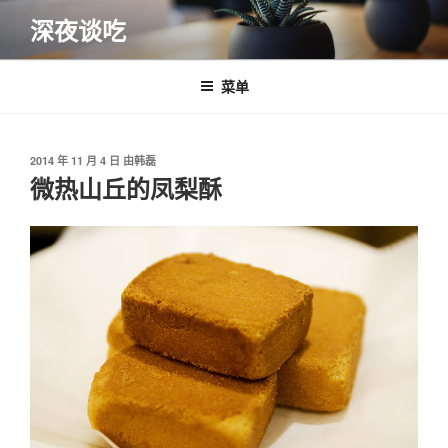
跳
深夜谈吃
至
内
容
菜单
发
2014 年 11 月 4 日
由
韩磊
布
微热山丘的凤梨酥
于