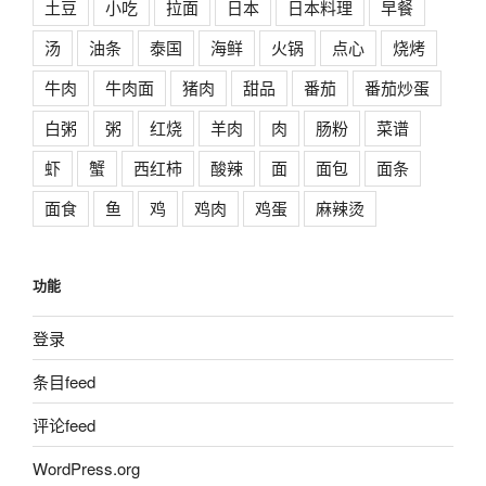
土豆
小吃
拉面
日本
日本料理
早餐
汤
油条
泰国
海鲜
火锅
点心
烧烤
牛肉
牛肉面
猪肉
甜品
番茄
番茄炒蛋
白粥
粥
红烧
羊肉
肉
肠粉
菜谱
虾
蟹
西红柿
酸辣
面
面包
面条
面食
鱼
鸡
鸡肉
鸡蛋
麻辣烫
功能
登录
条目feed
评论feed
WordPress.org