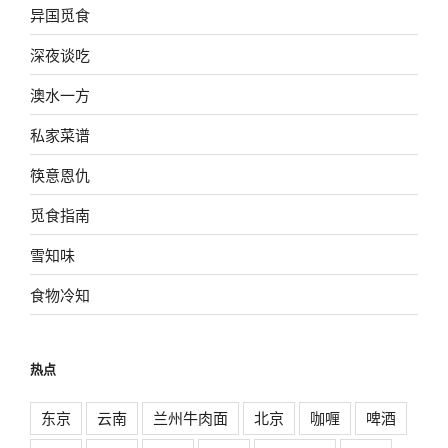
异国觅食
深夜谈吃
澳水一方
私家菜谱
筷意恩仇
觅食指南
雪知味
食物冷知
热点
东京
云南
兰州牛肉面
北京
咖喱
啤酒