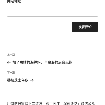
网站地址
文
上
上一篇
章
一
加了味精的海鲜粉，与离岛的后会无期
导
篇
航
文
下
下一篇
章
一
番茄芝士乌冬
篇
文
章
用微信扫描以下二维码，即可关注「深夜谈吃」微信公众