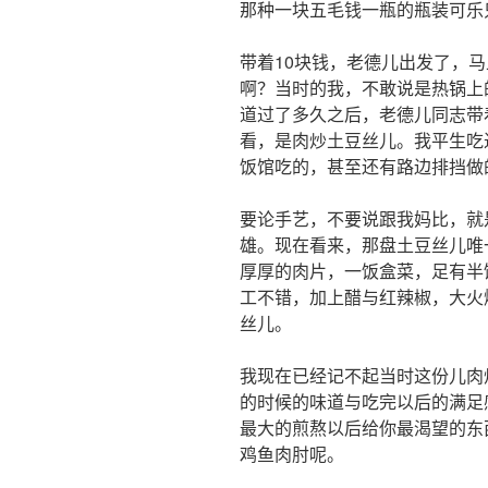
那种一块五毛钱一瓶的瓶装可乐
带着10块钱，老德儿出发了，
啊？当时的我，不敢说是热锅上
道过了多久之后，老德儿同志带
看，是肉炒土豆丝儿。我平生吃
饭馆吃的，甚至还有路边排挡做
要论手艺，不要说跟我妈比，就
雄。现在看来，那盘土豆丝儿唯
厚厚的肉片，一饭盒菜，足有半
工不错，加上醋与红辣椒，大火
丝儿。
我现在已经记不起当时这份儿肉
的时候的味道与吃完以后的满足
最大的煎熬以后给你最渴望的东
鸡鱼肉肘呢。