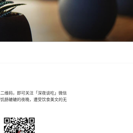
下二维码，即可关注「深夜谈吃」微信
个饥肠辘辘的夜晚，遭受饮食美文的无