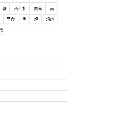
蟹
西红柿
酸辣
面
面食
鱼
鸡
鸡肉
烫