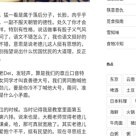
筷意恩仇
，猛一看是属于落后分子，长脸，肉乎乎
觅食指南
，一副不服天朝管的德性。处久了你才会
样，特别有性格，说话做事有股子义气风
雪知味
问了，语文不错怎么了，我也语文挺好的
不错，意思是说老德儿这人挺有思想的，
食物冷知
别指望说出什么忧国忧民的大道理，反正
。
热点
老Dei，发轻声，算是我们的章丘口音特
东京
云南
女同学才叫袁善德大号，我们男同胞喊他
劲儿，要是你冷不丁喊他大号，甭问，准
啤酒
土豆
是什么小矛盾。
日本料理
位的时候。当时记得我是教室里面第五
海鲜
火锅
第六排。说来也是，大概老师觉得老德儿
牛肉面
猪
课桌，哈，那可真就宽敞了。其实老德儿
爱抱个不平，挺有民望的。现在寻思班主
白粥
粥