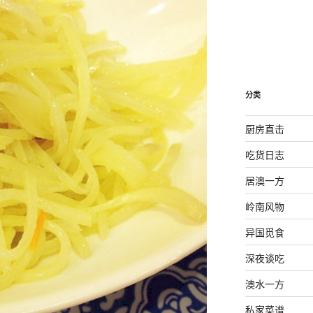
分类
厨房直击
吃货日志
居澳一方
岭南风物
异国觅食
深夜谈吃
澳水一方
私家菜谱