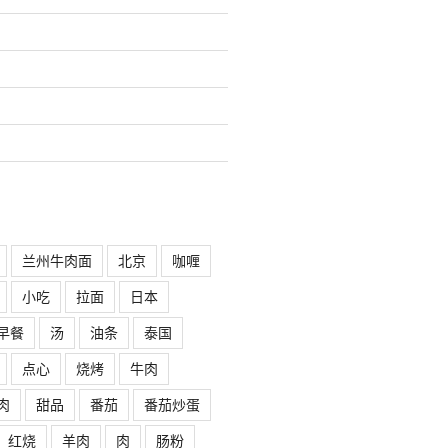
兰州牛肉面
北京
咖喱
小吃
拉面
日本
早餐
汤
油条
泰国
点心
烧烤
牛肉
肉
甜品
番茄
番茄炒蛋
红烧
羊肉
肉
肠粉