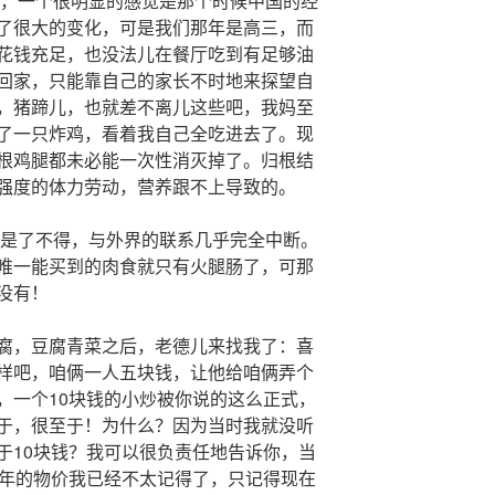
年，一个很明显的感觉是那个时候中国的经
了很大的变化，可是我们那年是高三，而
花钱充足，也没法儿在餐厅吃到有足够油
回家，只能靠自己的家长不时地来探望自
，猪蹄儿，也就差不离儿这些吧，我妈至
了一只炸鸡，看着我自己全吃进去了。现
根鸡腿都未必能一次性消灭掉了。归根结
强度的体力劳动，营养跟不上导致的。
更是了不得，与外界的联系几乎完全中断。
唯一能买到的肉食就只有火腿肠了，可那
没有！
腐，豆腐青菜之后，老德儿来找我了：喜
样吧，咱俩一人五块钱，让他给咱俩弄个
，一个10块钱的小炒被你说的这么正式，
于，很至于！为什么？因为当时我就没听
于10块钱？我可以很负责任地告诉你，当
当年的物价我已经不太记得了，只记得现在