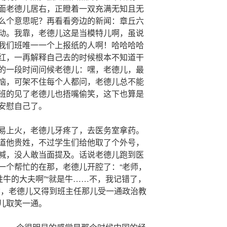
面老德儿居右，正瞪着一双充满无知且无
么个意思呢？再看看旁边的新闻：章丘六
动。我靠，老德儿这是当模特儿啊，虽说
我们班唯一一个上报纸的人啊！哈哈哈哈
红，一再解释自己去的时候根本不知道干
的一段时间问候老德儿：嘿，老德儿，最
恼，可架不住每个人都问，老德儿总不能
班的见了老德儿也捂嘴偷笑，这下也算是
安慰自己了。
易上火，老德儿牙疼了，去医务室拿药。
道他贵姓，不过学生们给他取了个外号，
喊，没人敢当面提及。话说老德儿跑到医
一个帮忙的在那，老德儿开腔了：“老师，
姓牛的大夫啊”“就是牛……不，我记错了，
然，老德儿又得到班主任那儿受一通政治教
儿取笑一通。