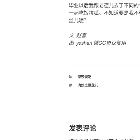
毕业以后我跟老德儿去了不同的
一起吃饭拉呱。不知道要是我不
丝儿呢？
文 赵喜
图 yeshan 循
CC协议
使用
分
深夜谈吃
类
标
肉炒土豆丝儿
签
发表评论