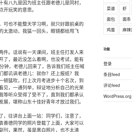
十有八九是因为班主任跟老德儿是同村，
菜谱
虾
点开玩笑的意思。
面包
面条
，可也不能整天学习啊，就只好跟前桌的
鸡蛋
麻辣
的太激动，我猛一回头，眼镜都给甩飞
功能
两件。话说有一天课间，班主任打发人来
开了，最近没怎么着啊，也没考试，能有
登录
0分钟，老德儿回来了，告诉我们班主任喊
们都讥讽老德儿：就你？还上报纸？我
条目feed
一顿猛吹，打上次月考进步十个名次，到
评论feed
看见，一通列举，辩证地分析自己的光荣
我等听众受得了受不了，直到我们都承认
WordPress.org
发展，堪称山东十佳好青年才放过我们。
了，往讲台上面一站：同学们，注意了，
袁善德同学的照片登载了上面，大家可以
副刊，果然，虽是黑白照片，也不太清