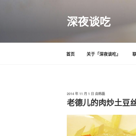
跳
至
深夜谈吃
内
容
首页
关于「深夜谈吃」
发
2014 年 11 月 1 日
由
韩磊
布
老德儿的肉炒土豆
于