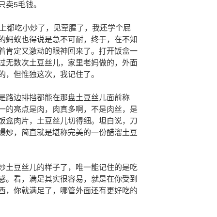
只卖5毛钱。
马上都吃小炒了，见荤腥了，我还学个屁
的蚂蚁也得说是急不可耐，终于，在不知
着肯定又激动的眼神回来了。打开饭盒一
过无数次土豆丝儿，家里老妈做的，外面
的，但惟独这次，我记住了。
是路边排挡都能在那盘土豆丝儿面前称
一的亮点是肉，肉真多啊，不是肉丝，是
饭盒肉片，土豆丝儿切得细。坦白说，刀
爆炒，简直就是堪称完美的一份醋溜土豆
炒土豆丝儿的样子了，唯一能记住的是吃
感。看，满足其实很容易，就是在你受到
西，你就满足了，哪管外面还有更好吃的