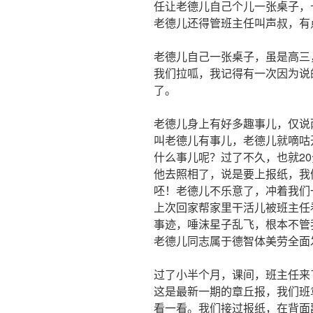
任让老德儿自己个儿一张桌子，
老德儿还得管班主任叫声叔，有
老德儿自己一张桌子，虽是高三
我们拉呱，我记得有一次因为说
了。
老德儿身上有好多趣事儿，仅说
叫老德儿有事儿，老德儿就嘀咕
什么事儿呢？过了不久，也就2
他去照相了，说是要上报纸，我
呸！老德儿不乐意了，冲着我们
上次回家帮家里干活儿被班主任
事迹，唾沫星子乱飞，根本不管
老德儿同志属于德智体美劳全面
过了小半个月，课间，班主任来
这是最新一期的章丘报，我们班
看一看。我们接过报纸，在背面