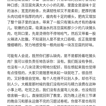
种口感；冻豆腐充满大大小小的孔眼，里面全是滋味十足
的油水；宽宽的粉条，充满韧性却又不是柔软；肥厚的猪
头肉切成半指厚的肉片，瘦肉有十足的嚼头，肥肉又增加
了整个锅子里的油水，带来了一股只有猪头肉才有的香味
儿。软嫩的白菜，吸满油水的冻豆腐和那少少的几块猪头
肉，吃到口里，先是烫得你不停地哈气，然后又带着一股
火辣进入肚腹。不知道别人是不是大口吞咽，反正我是慢
慢细嚼的，努力地感受每一根肉丝每一块冻豆腐的好味。
可能有人会说，既然你们那么缺肉，是不是都抢着吃猪头
肉？我可以很负责任地告诉你：没有。我们既没有争抢，
也没有一人几块泾渭分明地分配好，现在想起来我也觉得
有点怪怪的，大家只是随意地夹起一块就吃了，很自然
的，又好像很自觉地，每个人吃得不比别人多，却也不比
别人少。大概是那时候的我们没有时间与精力浪费在这种
小事上吧。吃完之后，我们没有去遛弯儿化食，也没有回
宿舍躺一会儿，直接就回到了教室，因为晚上还有三节课
的晚自习和那永远做不完的习题试卷呢。你是不是也有同