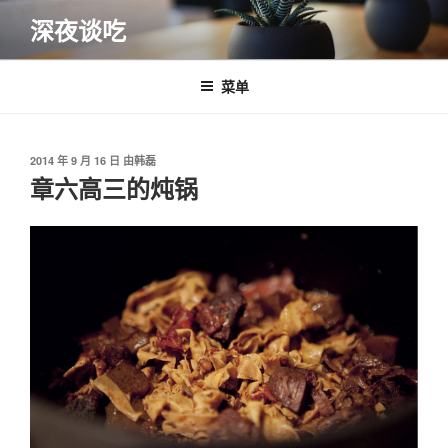
跳
深夜谈吃
至
内
容
菜单
发
2014 年 9 月 16 日
由
韩磊
布
章六高三的炖锅
于