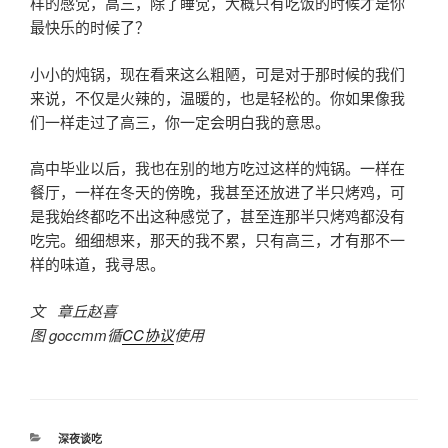
样的感觉，高三，除了睡觉，大概只有吃饭的时候才是你
最快乐的时候了？
小小的炖锅，现在看来这么粗陋，可是对于那时候的我们
来说，不仅是火辣的，温暖的，也是轻松的。你如果像我
们一样走过了高三，你一定会明白我的意思。
高中毕业以后，我也在别的地方吃过这样的炖锅。一样在
餐厅，一样在冬天的傍晚，我甚至还放进了半只烤鸡，可
是我始终都吃不出这种感觉了，甚至连那半只烤鸡都没有
吃完。细细想来，那天的我不累，只有高三，才有那不一
样的味道，我寻思。
文 章丘赵喜
图 goccmm循
CC协议
使用
分
深夜谈吃