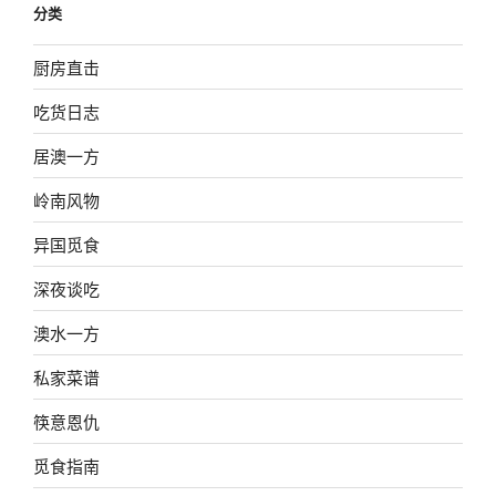
分类
厨房直击
吃货日志
居澳一方
岭南风物
异国觅食
深夜谈吃
澳水一方
私家菜谱
筷意恩仇
觅食指南