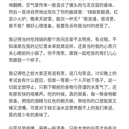
地翻腾，空气里传来一股混合了猪头肉与冻豆腐的香味，
然后一首诗自然地出现在了你的脑袋里：“绿蚁新醅酒，红
泥小火炉；晚来天欲雪，能饮一杯无？”很浪漫，很诗意，
是不是？做好心理准备，我要告诉你我当时的感受了。
我记得当时吃炖锅的那个房间总是不太明亮，有点暗，不
知道是在我的记忆里本来就是这样，还是当时我的心思只
关心眼前的小锅了。你不用笑，跟我一起吃饭的哥们儿心
思跟我一个样子。
我记得吃之前大家还有说有笑，说几句笑话，讨论晚上的
考试会有什么题目，但是一等第一个人开始下筷子，这一
切就全部停止，只剩下眼前的食物与弥漫的水蒸气了，还
有那欢快的咀嚼声。吃的时候，真的很香，每一筷食物都
很香，燃烧的酒精与红色的朝天椒，带给你的口感就是又
辣又烫嘴，可是对于缺乏油水且营养跟不上的我们来说，
真的是少有的美味了。
白菜总是很嫩，带着一股清香，只有本地的白菜才会有这