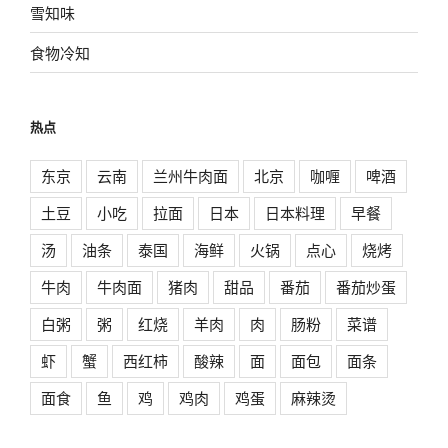
雪知味
食物冷知
热点
东京
云南
兰州牛肉面
北京
咖喱
啤酒
土豆
小吃
拉面
日本
日本料理
早餐
汤
油条
泰国
海鲜
火锅
点心
烧烤
牛肉
牛肉面
猪肉
甜品
番茄
番茄炒蛋
白粥
粥
红烧
羊肉
肉
肠粉
菜谱
虾
蟹
西红柿
酸辣
面
面包
面条
面食
鱼
鸡
鸡肉
鸡蛋
麻辣烫