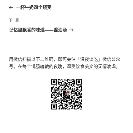
章
一
一杯牛奶四个烧麦
导
篇
航
文
下
下一篇
章
一
记忆里飘香的味道——酱油汤
篇
文
章
用微信扫描以下二维码，即可关注「深夜谈吃」微信公众
号。在每个饥肠辘辘的夜晚，遭受饮食美文的无情凌虐。