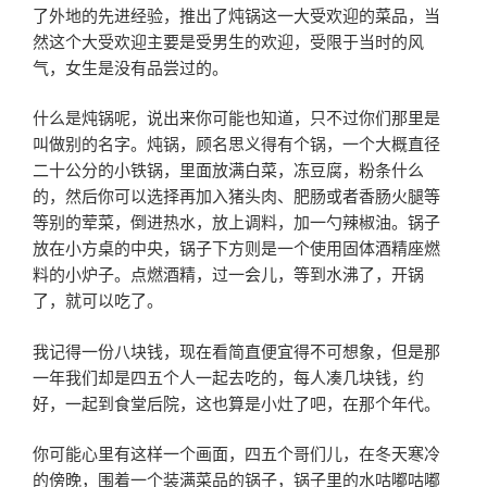
了外地的先进经验，推出了炖锅这一大受欢迎的菜品，当
然这个大受欢迎主要是受男生的欢迎，受限于当时的风
气，女生是没有品尝过的。
什么是炖锅呢，说出来你可能也知道，只不过你们那里是
叫做别的名字。炖锅，顾名思义得有个锅，一个大概直径
二十公分的小铁锅，里面放满白菜，冻豆腐，粉条什么
的，然后你可以选择再加入猪头肉、肥肠或者香肠火腿等
等别的荤菜，倒进热水，放上调料，加一勺辣椒油。锅子
放在小方桌的中央，锅子下方则是一个使用固体酒精座燃
料的小炉子。点燃酒精，过一会儿，等到水沸了，开锅
了，就可以吃了。
我记得一份八块钱，现在看简直便宜得不可想象，但是那
一年我们却是四五个人一起去吃的，每人凑几块钱，约
好，一起到食堂后院，这也算是小灶了吧，在那个年代。
你可能心里有这样一个画面，四五个哥们儿，在冬天寒冷
的傍晚，围着一个装满菜品的锅子，锅子里的水咕嘟咕嘟