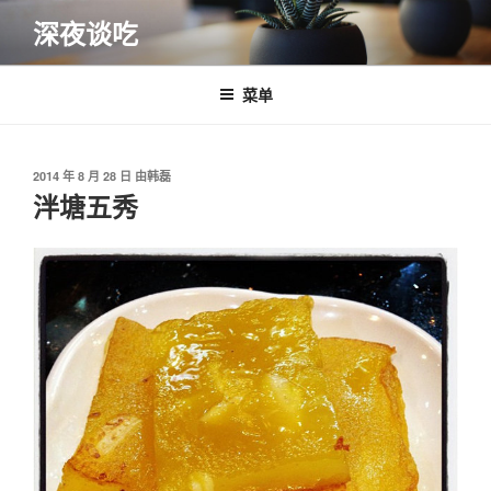
跳
深夜谈吃
至
内
容
菜单
发
2014 年 8 月 28 日
由
韩磊
布
泮塘五秀
于