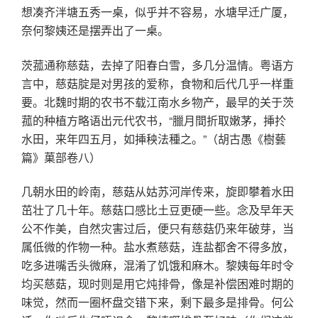
想凑齐泮塘五秀一桌，似乎并不容易，水塘早迁广厦，
奈何黎姨还是摆弄出了一桌。
茨菰通称慈菇，去掉了阳春白雪，多几分温情。粤语方
言中，慈菇腚是对男孩的爱称，食物和后代几乎一样重
要。北魏时期的农书不载江南水乡物产，最早的关于茨
菰的种植方略语出元代农书，“臘月間折取嫩茅，挿扵
水田，来年四五月，如挿秧法種之。”（胡古愚《樹藝
篇》菓部卷八）
几朝水田的岭南，慈菇从姑苏河岸传来，旋即攀着水田
茁壮了几十年。慈菇口感比土豆更硬一些。念及早年天
公不作美，自然灾害过后，便只有慈菇仍来年破芽，当
属低微的作物一种。盐水煮慈菇，连盐都舍不得多放，
吃多进嘴舌头微麻，混淆了饥饿和麻木。黎姨每年时令
均买慈菇，现时则是用它炖排骨，像是补偿困难时期的
味觉，然而一圈杯盘交错下来，剩下最多是排骨。何公