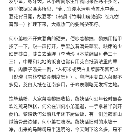
发小童，练牙齿。从小听闻水生作物向来性寒不多吃，
似乎依据又匪夷所思，“菱…宜淺水清明時置水中養…
菱花背日開，故菱寒”（宋詡《竹嶼山房雜部》卷九樹
畜部一）推理下来，大概热气的要属葵花籽。
何小弟咬不开煮菱角的硬壳，便吵着黎姨，黎姨用指甲
按了一下，啵一声打开，手里放着满是慈爱。缺席的少
妇是茭白，茭白去油腥（李時珍《本草綱目》卷三十
三），中原和北地的饭食也常有用茭白抵消浓重的荤
腥，肉臊子汤是一例，“入筍米或茭白韭菜藤花皆可以”
（倪瓚《雲林堂飲食制度集》）。粤府用茭白入菜似不
多见，茭白大抵在江南多用，于岭表则略无发挥之地。
饮毕藕粉，大家帮着黎姨收拾，黎姨话何公年轻时最喜
欢吃煎马蹄糕，何公在训何小弟邋遢，一手拿着半剥开
菱角。黎姨话何公前几年还下厨做饭，有一例莲藕淮山
燉筒骨最浓郁，何小弟在吱呀。黎姨话旧时的水塘干
净，出来的马蹄粉是半透明的，今天剩下这么多，是不