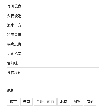
异国觅食
深夜谈吃
澳水一方
私家菜谱
筷意恩仇
觅食指南
雪知味
食物冷知
热点
东京
云南
兰州牛肉面
北京
咖喱
啤酒