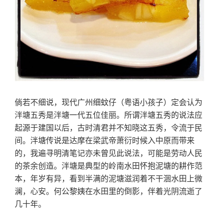
倘若不细说，现代广州细蚊仔（粤语小孩子）定会认为
泮塘五秀是泮塘一代五位佳丽。所谓泮塘五秀的说法应
起源于建国以后，古时清君并不知晓这五秀，令流于民
间。泮塘传说是达摩在梁武帝萧衍时候入中原而带来
的，我遍寻明清笔记亦未曾见此说法，可能是劳动人民
的茶余创造。泮塘是典型的岭南水田怀抱泥塘的耕作范
本，年岁有异，看到半满的泥塘滋润着不干涸水田上微
澜，心安。何公黎姨在水田里的倒影，伴着光阴流逝了
几十年。