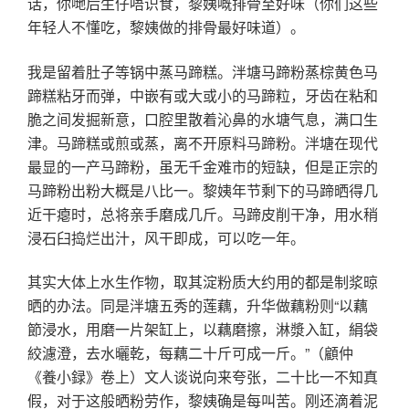
话，你哋后生仔唔识食，黎姨嘅排骨至好味（你们这些
年轻人不懂吃，黎姨做的排骨最好味道）。
我是留着肚子等锅中蒸马蹄糕。泮塘马蹄粉蒸棕黄色马
蹄糕粘牙而弹，中嵌有或大或小的马蹄粒，牙齿在粘和
脆之间发掘新意，口腔里散着沁鼻的水塘气息，满口生
津。马蹄糕或煎或蒸，离不开原料马蹄粉。泮塘在现代
最显的一产马蹄粉，虽无千金难市的短缺，但是正宗的
马蹄粉出粉大概是八比一。黎姨年节剩下的马蹄晒得几
近干瘪时，总将亲手磨成几斤。马蹄皮削干净，用水稍
浸石臼捣烂出汁，风干即成，可以吃一年。
其实大体上水生作物，取其淀粉质大约用的都是制浆晾
晒的办法。同是泮塘五秀的莲藕，升华做藕粉则“以藕
節浸水，用磨一片架缸上，以藕磨擦，淋漿入缸，絹袋
絞濾澄，去水曬乾，每藕二十斤可成一斤。”（顧仲
《養小録》卷上）文人谈说向来夸张，二十比一不知真
假，对于这般晒粉劳作，黎姨确是每叫苦。刚还滴着泥