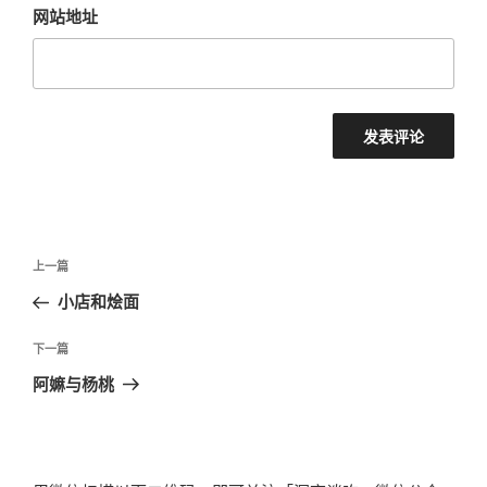
网站地址
文
上
上一篇
章
一
小店和烩面
导
篇
航
文
下
下一篇
章
一
阿嫲与杨桃
篇
文
章