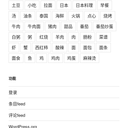
土豆
小吃
拉面
日本
日本料理
早餐
汤
油条
泰国
海鲜
火锅
点心
烧烤
牛肉
牛肉面
猪肉
甜品
番茄
番茄炒蛋
白粥
粥
红烧
羊肉
肉
肠粉
菜谱
虾
蟹
西红柿
酸辣
面
面包
面条
面食
鱼
鸡
鸡肉
鸡蛋
麻辣烫
功能
登录
条目feed
评论feed
WordPress.org