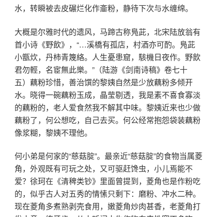
水，转瞬被去皮碾烂化作齑粉，静待下次与水缠绵。
大概是尔雅时代的遗风，马蹄古称鳬茈，北宋陆放翁有
首小诗《野飲》，“…溪橋有孤店，村酒亦可酌。鳬茈
小甑炊，丹柿青篾絡。人生憂患窟，駭機日夜作。野飲
君勿輕，名宦無此樂。”（陆游《剑南诗稿》卷七十
五）藕粉珍惜，善治馔的黎姨自然是少放藕粉多倾开
水。晓得一碗藕粉玉成，晶莹剔透，我是素不喜食寡淡
的藕粉的，老人爱食然我不解其中味。黎姨近来也少做
藕粉了，何公想吃，自己去买。何公经常抱怨袋装藕粉
像浆糊，黎姨不理他。
何小弟是何家的“慈菇腚”。最亲近“慈菇腚”的食物当属菱
角，外观既有可玩之处，又可驱赶馋虫，小儿焉能不
爱？徐珂在《清稗类钞》里面曾提到，菱角也是作粉吃
的，似乎古人对五秀的情愫只剩下：磨粉、冲水二种。
现在菱角多煮熟剥壳食用，嫩菱角炒肉甚香，老菱角打