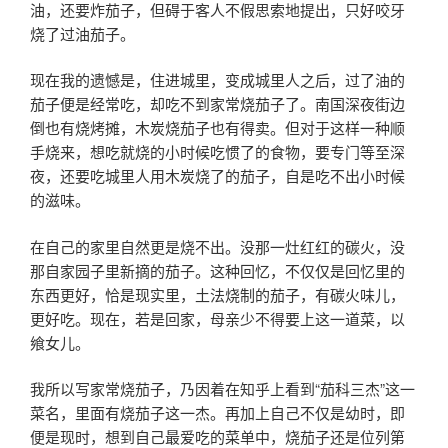
油，还要炸茄子，但碍于客人不假思索地提出，只好咬牙
烧了过油茄子。
现在我的遗憾是，住进城里，变成城里人之后，过了油的
茄子便是经常吃，却吃不到家常烧茄子了。南国深夜街边
倒也有烧烤摊，木炭烧茄子也有得卖。但对于这样一种顺
手烧来，想吃就烧的小时候吃惯了的食物，要专门等至深
夜，还要吃城里人用木炭烧了的茄子，自是吃不出小时候
的滋味。
在自己的家里自然更是烧不出。没那一灶红红的碳火，没
那自家园子里新摘的茄子。这种回忆，不仅仅是回忆里的
东西更好，恰是现实里，土法烧制的茄子，有碳火味儿，
更好吃。现在，若是回家，母亲少不得要上这一道菜，以
飨女儿。
我所以写家常烧茄子，乃因着在知乎上看到“茄科三杰”这一
菜名，里面有烧茄子这一杰。再加上自己不仅是幼时，即
便是现时，想到自己最爱吃的菜单中，烧茄子还是位列第