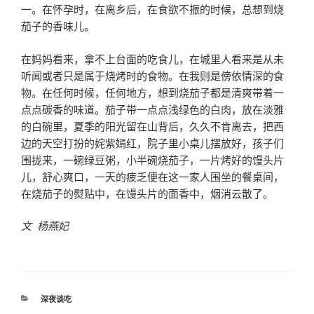
一。在怀孕时，在离乡后，在食欲不振的时候，总想到烧
茄子的香味儿。
在妈妈看来，拿不上台面的吃食儿，在城里人看来是从未
听闻或者只是属于烧烤时的食物。在我则是傍依情深的食
物。在任何时候，任何地方，想到烧茄子都是清爽带着一
点点碳香的味道。茄子带一点点浅绿色的白肉，放在淡雅
的白碗里，夏季的阳光留在山背后，久久不肯离去，把西
边的天空打扮的姹紫嫣红，院子里小桌儿摆放好，孩子们
围拢来，一碗绿豆粥，小半碗烧茄子，一片烤好的馒头片
儿，舒心爽口，一天的疲乏便在这一家人围坐的餐桌间，
在烧茄子的熨贴中，在馒头片的面香中，烟消云散了。
文 杨燕妃
分
深夜谈吃
类