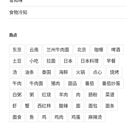
食物冷知
热点
东京
云南
兰州牛肉面
北京
咖喱
啤酒
土豆
小吃
拉面
日本
日本料理
早餐
汤
油条
泰国
海鲜
火锅
点心
烧烤
牛肉
牛肉面
猪肉
甜品
番茄
番茄炒蛋
白粥
粥
红烧
羊肉
肉
肠粉
菜谱
虾
蟹
西红柿
酸辣
面
面包
面条
面食
鱼
鸡
鸡肉
鸡蛋
麻辣烫