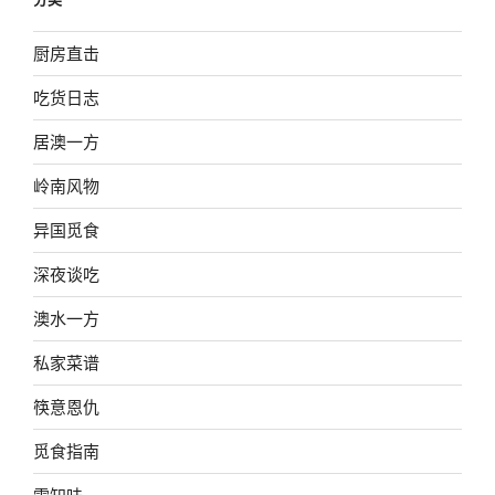
厨房直击
吃货日志
居澳一方
岭南风物
异国觅食
深夜谈吃
澳水一方
私家菜谱
筷意恩仇
觅食指南
雪知味