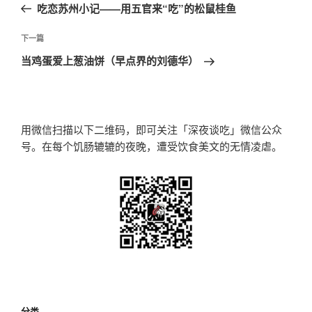
一
吃恋苏州小记——用五官来“吃”的松鼠桂鱼
导
篇
航
文
下
下一篇
章
一
当鸡蛋爱上葱油饼（早点界的刘德华）
篇
文
章
用微信扫描以下二维码，即可关注「深夜谈吃」微信公众
号。在每个饥肠辘辘的夜晚，遭受饮食美文的无情凌虐。
分类