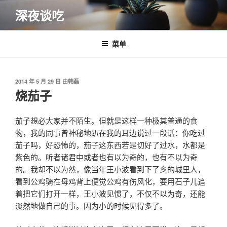
跳
深夜谈吃
至
内
容
菜单
发
2014 年 5 月 29 日
由
韩磊
布
烧茄子
于
茄子想必大家并不陌生。但就是这样一种极其普通的食
物，我的同事曾神秘地趴在我的耳边说过一段话：你吃过
茄子吗，好恐怖的，茄子这东西若是切好了过水，水都是
紫色的。听者诸君中或者也有以为奇的，也有不以为奇
的。我却不以为然，像当年王小波看到下了乡的城里人，
看到公鸡骑在母鸡背上便觉公鸡有伤风化，要用石子儿追
着把它们打开一样，王小波见惯了，不仅不以为奇，还能
淡然地做自己的事。因为小的时候见得多了。