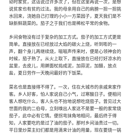
幼时家贫，这话说过许多次了，但在这里再说一次，是想
说贫家也有贫的过法。我的母亲用自己的肩膀一担一担挑
水回来，浇她自己打理的小小一方菜园子，夏天我们是不
缺新鲜蔬菜的。茄子之于我们也是稀松平常的食物。
乡间食物没有过于复杂的加工方式。茄子的加工方式更是
简单。直接放在已经放过大焰的碳火上烧，听到嘭的一
声，翻个身儿再继续烧，嗞嗞声传来时，便是心领神会的
时候，茄子熟了。从火上取下，直接放在已经打好凉水的
盆里，去皮儿，用擀面杖捣成泥，加蒜泥，加醋，放点
盐，夏日劳作一天晚间最好的下饭菜。
菜名也是直接得不得了。一次，住在大城市的亲戚来家作
客。乡人好客，怕人家说自己小气，过寒酸日子。便相问
客人想吃什么，客人头也不抬地说想吃烧茄子。曾见过大
世面的我的二伯母，立刻嗅出人家这不是要一般的家常烧
茄子，此中必有它情。便拐弯抹角地相问，最后终于得
知，人家要吃的是过了油的茄子。那时乡间油贵过一切。
平日里炒菜主妇们都是用滴来计油的用量，现在要烧一锅