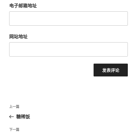
电子邮箱地址
网站地址
文
上
上一篇
章
一
糖稀饭
导
篇
航
文
下
下一篇
章