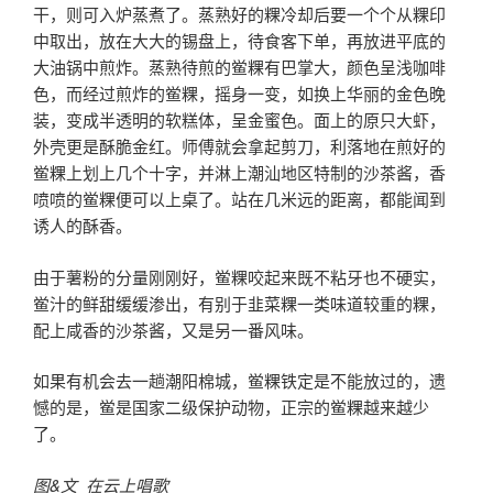
干，则可入炉蒸煮了。蒸熟好的粿冷却后要一个个从粿印
中取出，放在大大的锡盘上，待食客下单，再放进平底的
大油锅中煎炸。蒸熟待煎的鲎粿有巴掌大，颜色呈浅咖啡
色，而经过煎炸的鲎粿，摇身一变，如换上华丽的金色晚
装，变成半透明的软糕体，呈金蜜色。面上的原只大虾，
外壳更是酥脆金红。师傅就会拿起剪刀，利落地在煎好的
鲎粿上划上几个十字，并淋上潮汕地区特制的沙茶酱，香
喷喷的鲎粿便可以上桌了。站在几米远的距离，都能闻到
诱人的酥香。
由于薯粉的分量刚刚好，鲎粿咬起来既不粘牙也不硬实，
鲎汁的鲜甜缓缓渗出，有别于韭菜粿一类味道较重的粿，
配上咸香的沙茶酱，又是另一番风味。
如果有机会去一趟潮阳棉城，鲎粿铁定是不能放过的，遗
憾的是，鲎是国家二级保护动物，正宗的鲎粿越来越少
了。
图&文 在云上唱歌