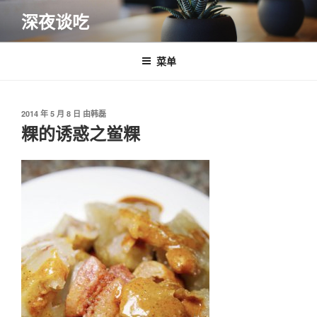
跳
深夜谈吃
至
内
容
菜单
发
2014 年 5 月 8 日
由
韩磊
布
粿的诱惑之鲎粿
于