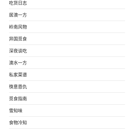
吃货日志
居澳一方
岭南风物
异国觅食
深夜谈吃
澳水一方
私家菜谱
筷意恩仇
觅食指南
雪知味
食物冷知