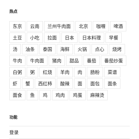
热点
东京
云南
兰州牛肉面
北京
咖喱
啤酒
土豆
小吃
拉面
日本
日本料理
早餐
汤
油条
泰国
海鲜
火锅
点心
烧烤
牛肉
牛肉面
猪肉
甜品
番茄
番茄炒蛋
白粥
粥
红烧
羊肉
肉
肠粉
菜谱
虾
蟹
西红柿
酸辣
面
面包
面条
面食
鱼
鸡
鸡肉
鸡蛋
麻辣烫
功能
登录