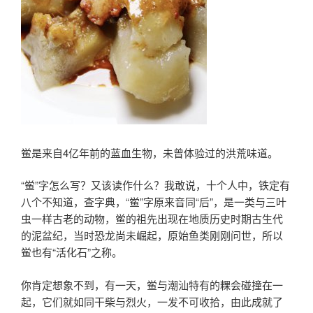
鲎是来自4亿年前的蓝血生物，未曾体验过的洪荒味道。
“鲎”字怎么写？又该读作什么？我敢说，十个人中，铁定有
八个不知道，查字典，“鲎”字原来音同“后”，是一类与三叶
虫一样古老的动物，鲎的祖先出现在地质历史时期古生代
的泥盆纪，当时恐龙尚未崛起，原始鱼类刚刚问世，所以
鲎也有“活化石”之称。
你肯定想象不到，有一天，鲎与潮汕特有的粿会碰撞在一
起，它们就如同干柴与烈火，一发不可收拾，由此成就了