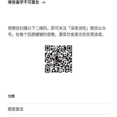
一
唯有香芋不可辜负
篇
文
章
用微信扫描以下二维码，即可关注「深夜谈吃」微信公众
号。在每个饥肠辘辘的夜晚，遭受饮食美文的无情凌虐。
分类
厨房直击