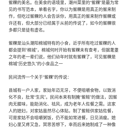
鲎粿的美名。在美食的语境里，潮州菜里的“鲎粿”是最为常
见的书写范本，单看名字，你以为鲎粿是用真正的鲎来制
作，但吃过鲎粿的人会告诉你，用真正的鲎来制作鲎粿或
许还有，但大部分已经属于从前的传说了，如今的鲎粿很
多都只是徒有虚名。
鲎粿是汕头潮阳棉城特有的小食，近乎所有吃过鲎粿的人
都会提到“棉城”，棉城何时开始有鲎粿未有查考，但据耄耋
之年的老一辈们说，他们幼年时就有鲎粿了，可见鲎粿是
棉城“历史悠久”的小食品之一
民间流传一个关于“鲎粿”的传说：
县城有一户人家，家姑年迈无牙，不便咀嚼食物，以致消
化不良，肚常“生风”。民间本来有制腌“鲎鲑”的做法，因鲎
肉无腥味，能助消化、祛风，成为老年人佐餐之需。这家
人的媳妇，对家姑虽然尽心体贴，制了鲎鲑供家姑佐餐，
可是家姑不会咀嚼粥饭，仍不能如常进餐，日见消瘦。媳
妇心里又疼又急，冥思苦想下，幸而后来她制成了一种像