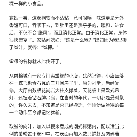
粿一样的小食品。
家姑一尝，这粿稠软而不沾粘，竟可咀嚼，味道更是分外
香甜可口，吞咽下去，到肚里还是热乎乎的，暖和，进食
后，不仅不会“胀风”，而且消化正常。由于消化正常，身体
很快康复了。家姑问媳妇：“这是什么粿？”媳妇因为粿里掺
了鲎汁，就答：“鲎粿。”
鲎粿的名称就从此传开了。
从前棉城有一家专门卖鲎粿的小店，犹然记得，小店坐落
在一栋飞檐青石瓦的三开间房子里，原为祠堂，后经复
修，大厅由数根花岗岩大柱支撑着，天花板上是欧式吊
灯，还挂着钻石牌吊扇，在当时的年代，一切都是最时髦
的，许久未去，不知道是否已经搬迁，但师傅做鲎粿的每
一个动作至今都记忆犹新。
取鲎的肉汁，加入以粳米煮成的潮式稀粥内，配以适当比
例的薯粉置于粿印中，在表面再加入数只鲜虾及肉碎若