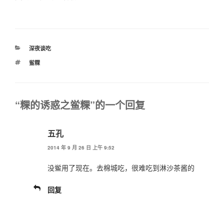
分
深夜谈吃
类
标
鲎粿
签
“粿的诱惑之鲎粿”的一个回复
五孔
2014 年 9 月 26 日 上午 9:52
没鲎用了现在。去棉城吃，很难吃到淋沙茶酱的
回复