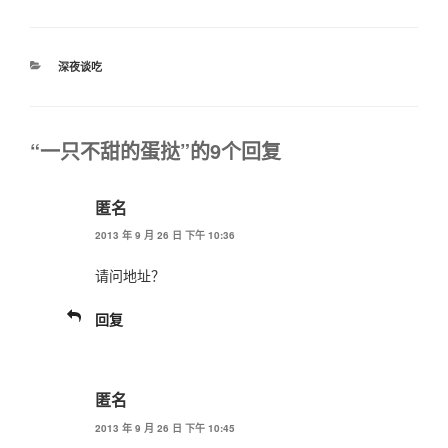
分
深夜谈吃
类
“一只不甜的蛋挞”的9个回复
匿名
2013 年 9 月 26 日 下午 10:36
请问地址？
回复
匿名
2013 年 9 月 26 日 下午 10:45