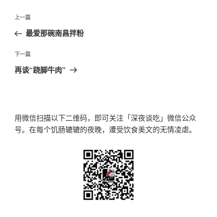
文
上
上一篇
章
一
最爱那碗南昌拌粉
导
篇
航
文
下
下一篇
章
一
再谈“跷脚牛肉”
篇
文
章
用微信扫描以下二维码，即可关注「深夜谈吃」微信公众
号。在每个饥肠辘辘的夜晚，遭受饮食美文的无情凌虐。