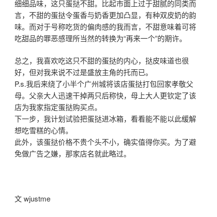
细细品味，这只蛋挞不甜。比起市面上过于甜腻的同类而
言，不甜的蛋挞令蛋香与奶香更加凸显，有种双皮奶的韵
味。而对于号称吃货的偏肉感的我而言，不甜意味着可将
吃甜品的罪恶感理所当然的转换为“再来一个”的期许。
总之，我喜欢吃这只不甜的蛋挞的内心，挞皮味道也很
好，但对我来说不过是盛放主角的托而已。
P.s.我后来绕了小半个广州城将该店蛋挞打包回家孝敬父
母。父亲大人迅速干掉两只后称快，母上大人更钦定了该
店为我家指定蛋挞购买点。
下一步，我计划试验把蛋挞进冰箱，看看能不能以此缓解
想吃雪糕的心情。
此外，该蛋挞价格不贵个头不小，确实值得你买。为了避
免做广告之嫌，那家店名就此略过。
文 wjustme