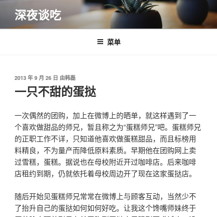
跳
深夜谈吃
至
内
容
菜单
发
2013 年 9 月 26 日
由
韩磊
布
一只不甜的蛋挞
于
一次偶然的团购，加上在微博上的晒单，就这样遇到了一
个喜欢做甜品的师兄，暂且称之为“蛋糕师兄”吧。蛋糕师兄
的正职工作不详，只知道他喜欢做蛋糕甜品，而且标榜用
料精良，不为量产而降低原料素质。早期他在团购网上卖
过雪糕，蛋糕。据说也在母校附近开过咖啡店。后来咖啡
店租约到期，仍就依托着母校周边开了现在这家蛋挞店。
随后开始见蛋糕师兄常常在微博上与顾客互动，当然少不
了抬升自己的蛋挞如何如何好吃。让我这个馋嘴师妹终于