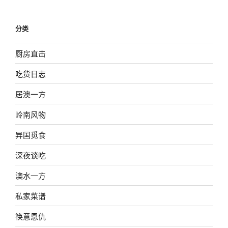
分类
厨房直击
吃货日志
居澳一方
岭南风物
异国觅食
深夜谈吃
澳水一方
私家菜谱
筷意恩仇