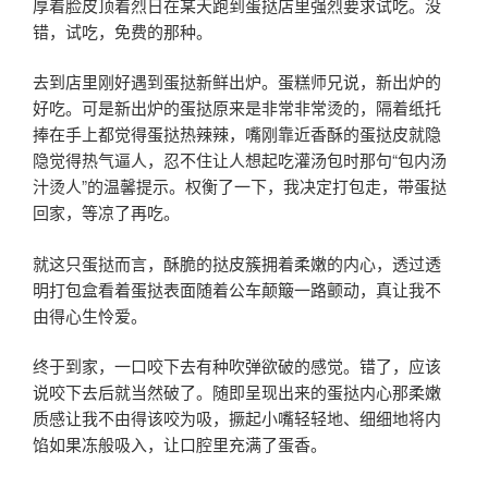
厚着脸皮顶着烈日在某天跑到蛋挞店里强烈要求试吃。没
错，试吃，免费的那种。
去到店里刚好遇到蛋挞新鲜出炉。蛋糕师兄说，新出炉的
好吃。可是新出炉的蛋挞原来是非常非常烫的，隔着纸托
捧在手上都觉得蛋挞热辣辣，嘴刚靠近香酥的蛋挞皮就隐
隐觉得热气逼人，忍不住让人想起吃灌汤包时那句“包内汤
汁烫人”的温馨提示。权衡了一下，我决定打包走，带蛋挞
回家，等凉了再吃。
就这只蛋挞而言，酥脆的挞皮簇拥着柔嫩的内心，透过透
明打包盒看着蛋挞表面随着公车颠簸一路颤动，真让我不
由得心生怜爱。
终于到家，一口咬下去有种吹弹欲破的感觉。错了，应该
说咬下去后就当然破了。随即呈现出来的蛋挞内心那柔嫩
质感让我不由得该咬为吸，撅起小嘴轻轻地、细细地将内
馅如果冻般吸入，让口腔里充满了蛋香。