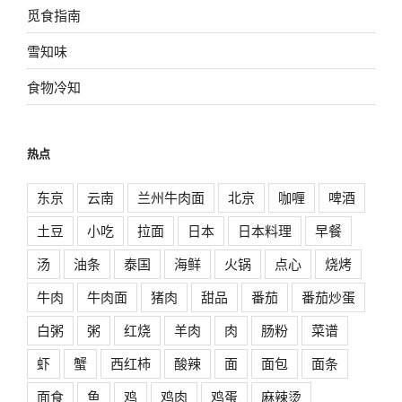
觅食指南
雪知味
食物冷知
热点
东京
云南
兰州牛肉面
北京
咖喱
啤酒
土豆
小吃
拉面
日本
日本料理
早餐
汤
油条
泰国
海鲜
火锅
点心
烧烤
牛肉
牛肉面
猪肉
甜品
番茄
番茄炒蛋
白粥
粥
红烧
羊肉
肉
肠粉
菜谱
虾
蟹
西红柿
酸辣
面
面包
面条
面食
鱼
鸡
鸡肉
鸡蛋
麻辣烫