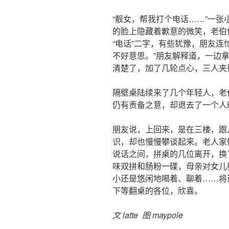
“靓女，帮我打个电话……”一
的脸上隐藏着歉意的微笑，老伯
“电话”二字，有些犹豫，朋友连
不好意思。”朋友解释道，一边
清楚了，加了几轮点心，三人夹
隔壁桌陆续来了几个年轻人，老
仍有责备之意，却退去了一个人
朋友说，上回来，是在三楼，跟
识，却也慢慢攀谈起来。老人家
说话之间，拼桌的几位离开，换
味双拼和肠粉一碟，母亲对女儿
小还是悠闲地喝着、聊着……将
下等翻桌的各位，欣喜。
文 latte 图 maypole