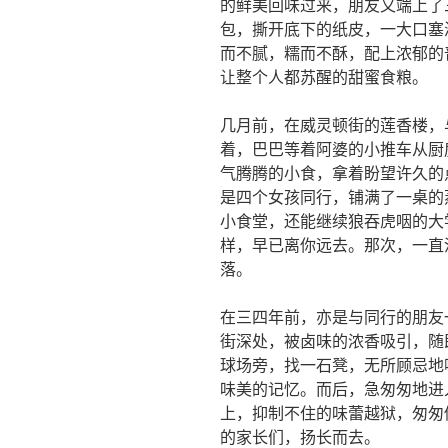
的鲜美回味过来，朋友又端上了
包，撕开底下的纸皮，一大口塞
而不腻，糯而不酥，配上浓郁的
让整个人都苏醒的甜蜜食粮。
几月前，在威灵顿街的莲香楼，
着，巴巴等着阿婆的小推车从厨
气腾腾的小食，拿着盼望许久的
是四个女孩同行，铺满了一桌的
小食堂，还能继续狼吞虎咽的大
样，早已离你远去。那次，一直
落。
在三四年前，亦是与同行的朋友
街深处，被卤味的浓香吸引，随
球场旁，找一石凳，无所顾忌地
味美的记忆。而后，急匆匆地进
上，抑制不住的味蕾越狱，匆匆
的家长们，扬长而去。