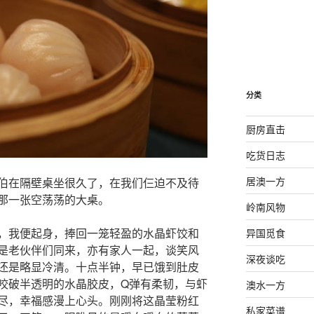
分类
厨房直击
吃货日志
居澳一方
伯在隔壁桌坐很久了，在我们仨迫不及待
那一张空荡荡的大桌。
岭南风物
，我便起身，捧回一笼轻盈的水晶虾饺和
异国觅食
是老伙伴们同来，亦有家人一起，谈笑风
深夜谈吃
还是略显冷清。十点半钟，早已饿到肚皮
咬破半透明的水晶胶皮，Q弹有柔韧，与虾
澳水一方
尽，幸福感漫上心头。刚刚将这晶莹粉红
私家菜谱