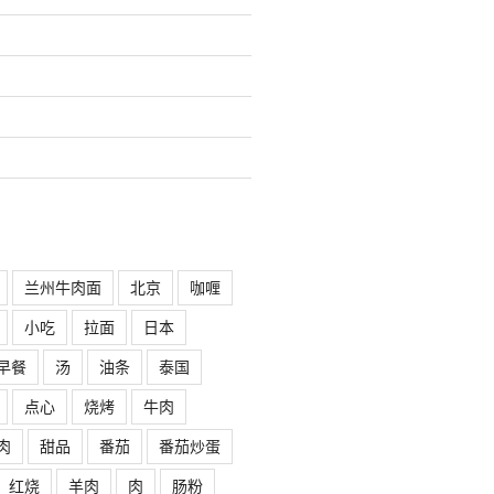
兰州牛肉面
北京
咖喱
小吃
拉面
日本
早餐
汤
油条
泰国
点心
烧烤
牛肉
肉
甜品
番茄
番茄炒蛋
红烧
羊肉
肉
肠粉