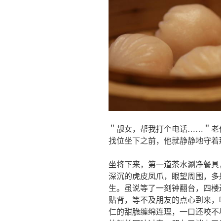
＂靓女，帮我打个电话……＂老
找位坐下之前，他就静静地守着
坐将下来，第一道茶水涮净餐具
深沉的虎皮凤爪，眼望周围，多
生。虽说等了一刻钟翻台，四楼
贴背，等不及朋友的点心到来，
仁的甜脆缠绵连理，一口还咬不