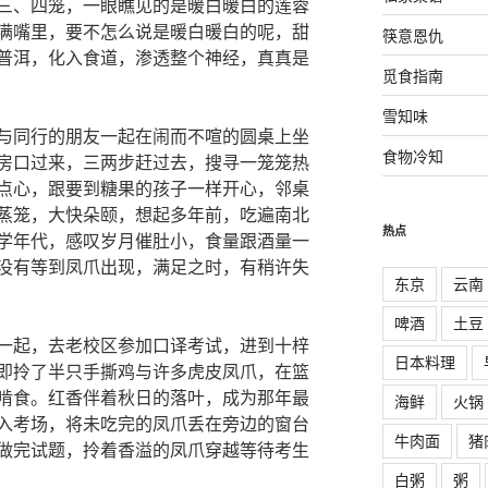
三、四笼，一眼瞧见的是暖白暖白的莲蓉
满嘴里，要不怎么说是暖白暖白的呢，甜
筷意恩仇
普洱，化入食道，渗透整个神经，真真是
觅食指南
雪知味
与同行的朋友一起在闹而不喧的圆桌上坐
食物冷知
房口过来，三两步赶过去，搜寻一笼笼热
点心，跟要到糖果的孩子一样开心，邻桌
蒸笼，大快朵颐，想起多年前，吃遍南北
热点
学年代，感叹岁月催肚小，食量跟酒量一
没有等到凤爪出现，满足之时，有稍许失
东京
云南
啤酒
土豆
一起，去老校区参加口译考试，进到十梓
日本料理
即拎了半只手撕鸡与许多虎皮凤爪，在篮
啃食。红香伴着秋日的落叶，成为那年最
海鲜
火锅
入考场，将未吃完的凤爪丢在旁边的窗台
牛肉面
猪
做完试题，拎着香溢的凤爪穿越等待考生
白粥
粥