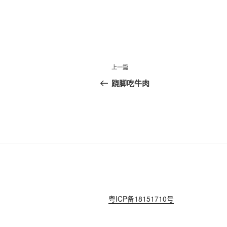
文
上
上一篇
章
一
跷脚吃牛肉
篇
导
文
航
章
粤ICP备18151710号