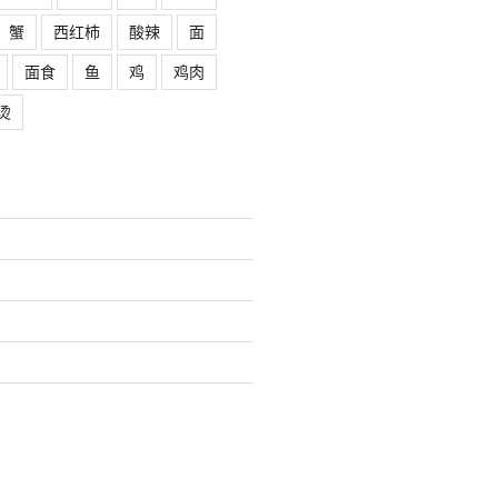
蟹
西红柿
酸辣
面
面食
鱼
鸡
鸡肉
烫