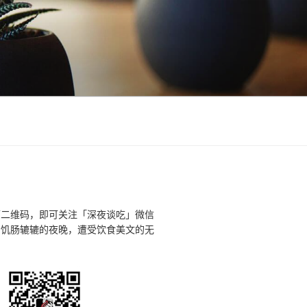
下二维码，即可关注「深夜谈吃」微信
个饥肠辘辘的夜晚，遭受饮食美文的无