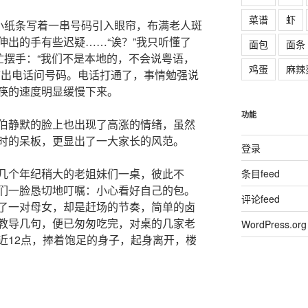
菜谱
虾
张小纸条写着一串号码引入眼帘，布满老人斑
伸出的手有些迟疑……“诶？”我只听懂了
面包
面条
忙摆手：“我们不是本地的，不会说粤语，
鸡蛋
麻辣
拿出电话问号码。电话打通了，事情勉强说
筷的速度明显缓慢下来。
功能
伯静默的脸上也出现了高涨的情绪，虽然
时的呆板，更显出了一大家长的风范。
登录
几个年纪稍大的老姐妹们一桌，彼此不
条目feed
们一脸恳切地叮嘱：小心看好自己的包。
评论feed
了一对母女，却是赶场的节奏，简单的卤
教导几句，便已匆匆吃完，对桌的几家老
WordPress.org
近12点，捧着饱足的身子，起身离开，楼