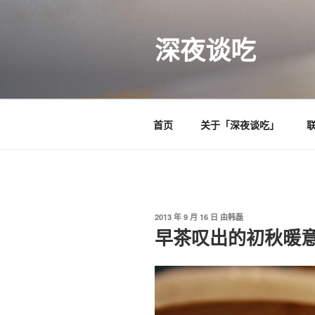
跳
至
深夜谈吃
内
容
首页
关于「深夜谈吃」
发
2013 年 9 月 16 日
由
韩磊
布
早茶叹出的初秋暖
于