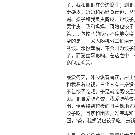
子，我和哥哥在旁边捣乱；到哥
责擀皮，奶奶和妈妈负责包，爸
妈、嫂子和我负责擀皮、包饺子
责擀皮，我和妈妈、哥嫂包饺子
着……包饺子的队型不停地变换
变的是，一家人随机分工忙活着
蒸饺。那份幸福，不会因为饺子
了，而受丝毫影响。在这之中，
多的是欢笑。
最爱冬天，外边飘着雪花，屋里
和我看着电视，三个人有一搭没
不包饺子吃吧。于是就吃蒸饺还
贝。哥哥爱吃煮饺，我爱吃蒸饺
出，便会特别积极而且主动地先
饺子吃，回家和面去，吃完再和
回，“爸，我奶说包饺子吃，去
于是，全家总动员，爸爸负责去