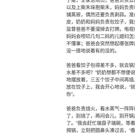
以及上柴禾垛抱柴禾，妈妈负责
铺蒸屉，偶然还要负责剥蒜。准
皮，奶奶和妈妈负责包饺子，我
监督爸爸不要溜掉去打牌。电视
妈妈会唠叨几句二妈的儿媳妇怎
不懂事；爸爸会突然想起哪张牌
没一搭地说着有的没的。
爸爸看饺子包得差不多，就去锅
水差不多吧？”奶奶想都不想便说
地摆放着，三五个饺子中间再插
放在饺子上，我会开心地说，“就
你”。
爸爸负责烧火，看水蒸气一阵阵
了，别烧了，再闷会儿，别开锅
了。”我会赶忙端盘子端碗，等
揭锅，立刻把圆鼻头凑过去，“香