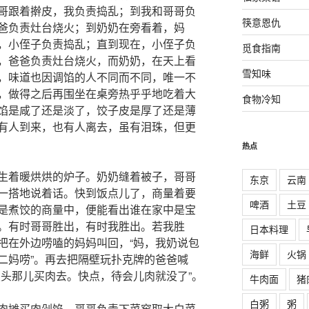
哥跟着擀皮，我负责捣乱；到我和哥哥负
筷意恩仇
爸负责灶台烧火；到奶奶在旁看着，妈
，小侄子负责捣乱；直到现在，小侄子负
觅食指南
，爸爸负责灶台烧火，而奶奶，在天上看
雪知味
，味道也因调馅的人不同而不同，唯一不
，做得之后再围坐在桌旁热乎乎地吃着大
食物冷知
馅是咸了还是淡了，饺子皮是厚了还是薄
有人到来，也有人离去，虽有泪珠，但更
热点
生着暖烘烘的炉子。奶奶缝着被子，哥哥
东京
云南
一搭地说着话。快到饭点儿了，商量着要
啤酒
土豆
是煮饺的商量中，便能看出谁在家中是宝
。有时哥哥胜出，有时我胜出。若我胜
日本料理
把在外边唠嗑的妈妈叫回，“妈，我奶说包
海鲜
火锅
二妈唠”。再去把隔壁玩扑克牌的爸爸喊
锁头那儿买肉去。快点，待会儿肉就没了”。
牛肉面
猪
白粥
粥
肉摊买肉剁馅、哥哥负责下菜窖取大白菜