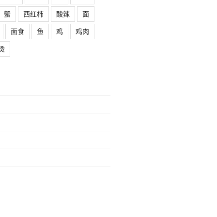
蟹
西红柿
酸辣
面
面食
鱼
鸡
鸡肉
烫