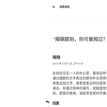
分
深夜谈吃
类
“揭锅那刻，你可曾闻过？
晓晓
2013 年 8 月 8 日 上午 6:15
此刻在空无一人的办公室，看到这样
通过细腻的文字表达的那份朴实而简
很爱这段文字，很爱很爱这样的感觉
语言，却通过简单的描写，就能感觉
妈，顾家的爸爸，调皮受宠爱的作者
回复