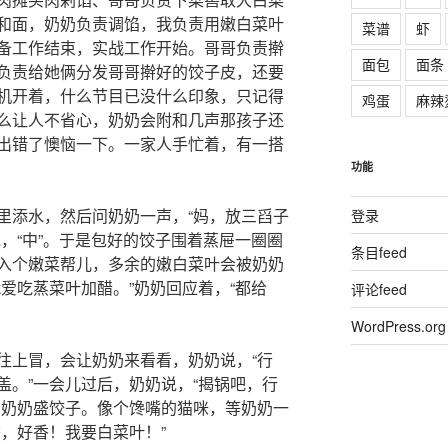
和面，奶奶负责调馅，我负责用嫩白菜叶
菜谱
虾
备工作结束，实战工作开始。哥哥负责擀
面包
面条
负责给她俩分发哥哥擀好的饺子皮，还要
机开着，什么节目已没什么印象，只记得
鸡蛋
麻辣
么让人不省心，奶奶会附和几声那孩子还
出错了懊恼一下。一家人手忙着，有一搭
功能
里添水，然后问奶奶一声，“妈，放三舀子
登录
，“中”。于是包好的饺子围着蒸屉一圈圈
条目feed
入个嫩菜帮儿，多余的嫩白菜叶会被奶奶
爱吃蒸菜叶加醋。”奶奶回应着，“都给
评论feed
WordPress.org
往上冒，会让奶奶来看看，奶奶说，“行
盖。”一会儿过后，奶奶说，“揭锅吧，行
着奶奶盛饺子。像个馋嘴的猫咪，等奶奶一
，好香！我要白菜叶！”