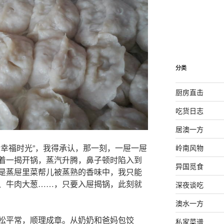
分类
厨房直击
吃货日志
居澳一方
的幸福时光”，我得承认，那一刻，一屉一屉
岭南风物
着一揭开锅，蒸汽升腾，鼻子顿时陷入到
异国觅食
是蒸屉里菜帮儿被蒸熟的香味中，我只能
、牛肉大葱……，只要入屉揭锅，此刻就
深夜谈吃
澳水一方
松平常，顺理成章。从奶奶和爸妈包饺
私家菜谱