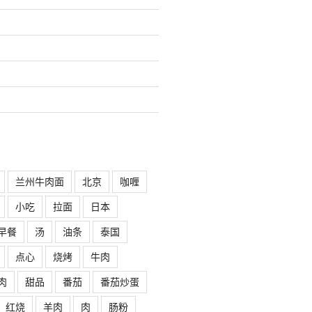
兰州牛肉面
北京
咖喱
小吃
拉面
日本
早餐
汤
油条
泰国
点心
烧烤
牛肉
肉
甜品
番茄
番茄炒蛋
红烧
羊肉
肉
肠粉