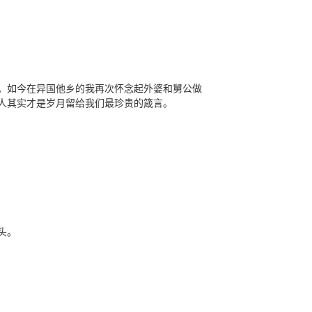
。如今在异国他乡的我再次怀念起外婆和舅公做
人其实才是岁月留给我们最珍贵的箴言。
头。