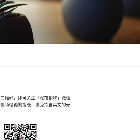
下二维码，即可关注「深夜谈吃」微信
个饥肠辘辘的夜晚，遭受饮食美文的无