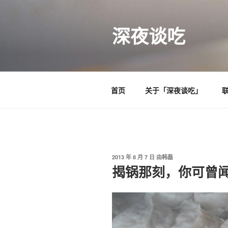
跳
至
深夜谈吃
内
容
首页
关于「深夜谈吃」
发
2013 年 8 月 7 日
由
韩磊
布
揭锅那刻，你可曾
于