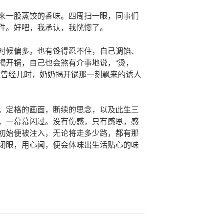
来一股蒸饺的香味。四周扫一眼，同事们
件。好吧，我承认，我恍惚了。
时候偏多。也有馋得忍不住，自己调馅、
揭开锅，自己也会煞有介事地说，“烫，
住曾经儿时，奶奶揭开锅那一刻飘来的诱人
，定格的画面，断续的思念，以及此生三
，一幕幕闪过。没有伤感，只有感恩，感
初始便被注入，无论将走多少路，都有那
闭眼，用心闻，便会体味出生活贴心的味