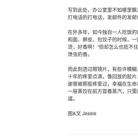
写到此处，办公室里不知哪里飘
打电话的打电话，发邮件的发邮
在外多年，如今独自一人吃饭的
和面、擀皮、包饺子的时候，一
烫，好香啊！”但却怎么也抵不
馋虫的香。
而此刻透过眼镜片，有些许模糊
十年的疼爱点滴，像回放的胶片
谢曾被那般疼爱过，幸福在生命
一屉蒸饺在前方冒着蒸汽，只需
道。
图&文 Jessie