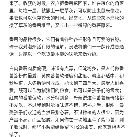
来了。收获的时候，农户把番薯挖回家，堆在粮仓的角落
里，每堆一层，就撒上一层草灰，可以防止虫鼠来偷吃，
番薯也可以保存较长的时间。经常地，从这些灰不溜秋的
撒了草灰的番薯堆里，又长出一些嫩绿的番薯藤来。
番薯的品种很多，它们有着各种各样形象且可爱的名称。
碍于我对潮州话有限的理解，没法将他们一一翻译成普通
话，只能以一个吃货最本能的味觉来做介绍。
白肉番薯肉质偏硬，味道有点寡，但淀粉多，是人们做番
薯淀粉的最爱；黄肉番薯软硬度和甜度、粉度都适中，初
秋种植，入冬后便可收成，能长到三四斤大，最受人们喜
爱，既可以作为猪猪们的粮食，也可以是孩子们的零食；
红肉的番薯偏软，水分特别多，母亲说这种番薯连母猪都
不爱吃，不过我到时觉得味道不错，烤熟之后，很甜。最
受孩子们欢迎的当然是紫心薯，不过种植的人很少，因为
产量不高，而且招贼。如果你在一块地里种了紫心薯，到
了收成时，那些小贼能给你留下1/2的果实，那就算相当不
错了。