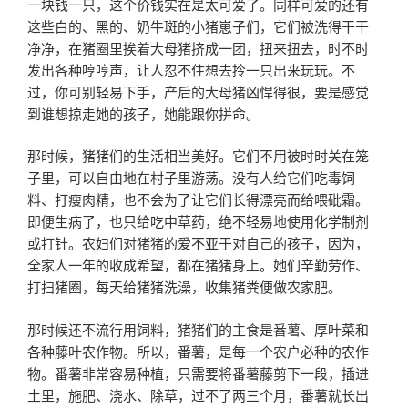
一块钱一只，这个价钱实在是太可爱了。同样可爱的还有
这些白的、黑的、奶牛斑的小猪崽子们，它们被洗得干干
净净，在猪圈里挨着大母猪挤成一团，扭来扭去，时不时
发出各种哼哼声，让人忍不住想去拎一只出来玩玩。不
过，你可别轻易下手，产后的大母猪凶悍得很，要是感觉
到谁想掠走她的孩子，她能跟你拼命。
那时候，猪猪们的生活相当美好。它们不用被时时关在笼
子里，可以自由地在村子里游荡。没有人给它们吃毒饲
料、打瘦肉精，也不会为了让它们长得漂亮而给喂砒霜。
即便生病了，也只给吃中草药，绝不轻易地使用化学制剂
或打针。农妇们对猪猪的爱不亚于对自己的孩子，因为，
全家人一年的收成希望，都在猪猪身上。她们辛勤劳作、
打扫猪圈，每天给猪猪洗澡，收集猪粪便做农家肥。
那时候还不流行用饲料，猪猪们的主食是番薯、厚叶菜和
各种藤叶农作物。所以，番薯，是每一个农户必种的农作
物。番薯非常容易种植，只需要将番薯藤剪下一段，插进
土里，施肥、浇水、除草，过不了两三个月，番薯就长出