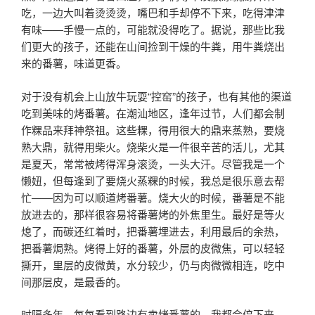
吃，一边大叫着烫烫烫，嘴巴和手却停不下来，吃得津津
有味——手慢一点的，可能就没得吃了。据说，那些比我
们更大的孩子，还能在山间捡到干燥的牛粪，用牛粪烧出
来的番薯，味道更香。
对于没有机会上山放牛玩耍“控窑”的孩子，也有其他的渠道
吃到美味的烤番薯。在潮汕地区，逢年过节，人们都会制
作粿品来拜神祭祖。这些粿，得用很大的鼎来蒸熟，要烧
熟大鼎，就得用柴火。烧柴火是一件很辛苦的活儿，尤其
是夏天，常常被烤得浑身滚烫，一头大汗。尽管我是一个
懒妞，但每逢到了要烧火蒸粿的时候，我总是很乐意去帮
忙——因为可以顺道烤番薯。烧大火的时候，番薯是不能
放进去的，那样很容易将番薯烤的外焦里生。最好是等火
熄了，而碳还红着时，把番薯埋进去，利用最后的余热，
把番薯焗熟。烤得上好的番薯，外层的皮微焦，可以轻轻
撕开，里层的皮微黄，水分较少，仍与肉微微相连，吃中
间那层皮，是最香的。
时隔多年，每每看到路边有卖烤番薯的，我都会停下来，