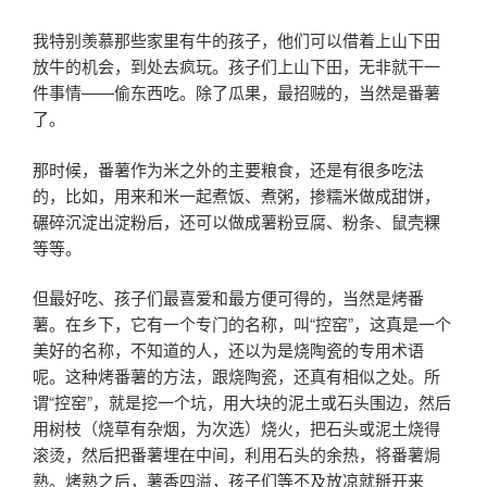
我特别羡慕那些家里有牛的孩子，他们可以借着上山下田
放牛的机会，到处去疯玩。孩子们上山下田，无非就干一
件事情——偷东西吃。除了瓜果，最招贼的，当然是番薯
了。
那时候，番薯作为米之外的主要粮食，还是有很多吃法
的，比如，用来和米一起煮饭、煮粥，掺糯米做成甜饼，
碾碎沉淀出淀粉后，还可以做成薯粉豆腐、粉条、鼠壳粿
等等。
但最好吃、孩子们最喜爱和最方便可得的，当然是烤番
薯。在乡下，它有一个专门的名称，叫“控窑”，这真是一个
美好的名称，不知道的人，还以为是烧陶瓷的专用术语
呢。这种烤番薯的方法，跟烧陶瓷，还真有相似之处。所
谓“控窑”，就是挖一个坑，用大块的泥土或石头围边，然后
用树枝（烧草有杂烟，为次选）烧火，把石头或泥土烧得
滚烫，然后把番薯埋在中间，利用石头的余热，将番薯焗
熟。烤熟之后，薯香四溢，孩子们等不及放凉就掰开来