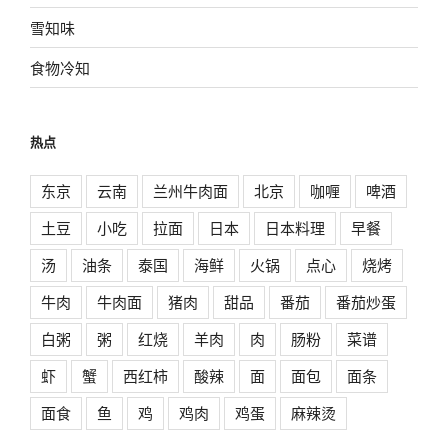
雪知味
食物冷知
热点
东京
云南
兰州牛肉面
北京
咖喱
啤酒
土豆
小吃
拉面
日本
日本料理
早餐
汤
油条
泰国
海鲜
火锅
点心
烧烤
牛肉
牛肉面
猪肉
甜品
番茄
番茄炒蛋
白粥
粥
红烧
羊肉
肉
肠粉
菜谱
虾
蟹
西红柿
酸辣
面
面包
面条
面食
鱼
鸡
鸡肉
鸡蛋
麻辣烫