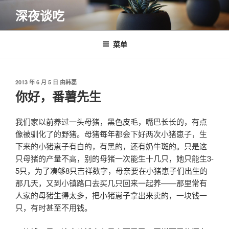
跳
深夜谈吃
至
内
容
菜单
发
2013 年 6 月 5 日
由
韩磊
布
你好，番薯先生
于
我们家以前养过一头母猪，黑色皮毛，嘴巴长长的，有点
像被驯化了的野猪。母猪每年都会下好两次小猪崽子，生
下来的小猪崽子有白的，有黑的，还有奶牛斑的。只是这
只母猪的产量不高，别的母猪一次能生十几只，她只能生3-
5只，为了凑够8只吉祥数字，母亲要在小猪崽子们出生的
那几天，又到小镇路口去买几只回来一起养——那里常有
人家的母猪生得太多，把小猪崽子拿出来卖的，一块钱一
只，有时甚至不用钱。