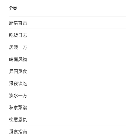
分类
厨房直击
吃货日志
居澳一方
岭南风物
异国觅食
深夜谈吃
澳水一方
私家菜谱
筷意恩仇
觅食指南