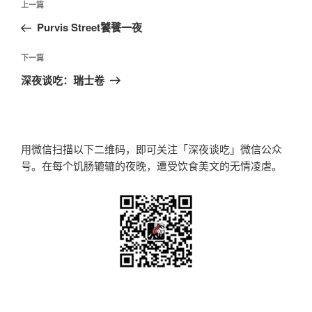
上
上一篇
章
一
Purvis Street饕餮一夜
导
篇
航
文
下
下一篇
章
一
深夜谈吃：瑞士卷
篇
文
章
用微信扫描以下二维码，即可关注「深夜谈吃」微信公众
号。在每个饥肠辘辘的夜晚，遭受饮食美文的无情凌虐。