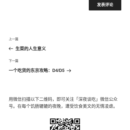
文
上
上一篇
章
一
生菜的人生意义
导
篇
航
文
下
下一篇
章
一
一个吃货的东京攻略：D4/D5
篇
文
章
用微信扫描以下二维码，即可关注「深夜谈吃」微信公众
号。在每个饥肠辘辘的夜晚，遭受饮食美文的无情凌虐。