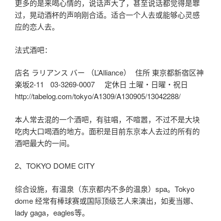
更多的是来喝心情的，说话声大了，甚至说话都觉得是罪
过，晃动酒杯的声响刚合适。适合一个人去或能够心灵感
应的恋人去。
法式酒吧：
店名 ラリアンス バー （L’Alliance） 住所 東京都新宿区神
楽坂2-11 03-3269-0007 定休日 土曜・日曜・祝日
http://tabelog.com/tokyo/A1309/A130905/13042288/
本人常去混的一个酒吧，有驻唱，不喧嚣，不过不是大块
吃肉大口喝酒的地方。面积是目前东京本人去过的所有的
酒吧最大的一间。
2、TOKYO DOME CITY
综合设施，有温泉（东京都内不多的温泉）spa。Tokyo
dome 经常有棒球赛或国际顶级艺人来演出，如麦当娜、
lady gaga，eagles等。