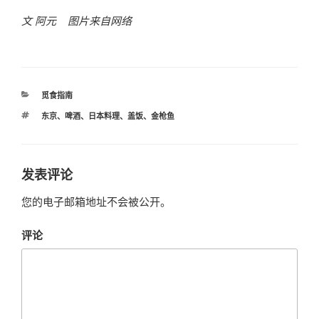
文 阿元 图片来自网络
分
觅食指南
类
标
东京
、
啤酒
、
日本料理
、
盖饭
、
金枪鱼
签
发表评论
您的电子邮箱地址不会被公开。
评论