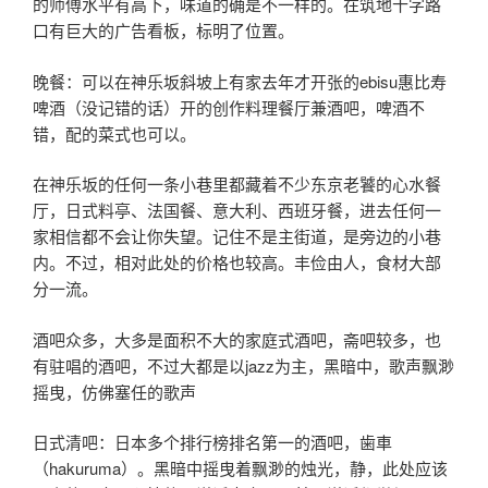
的师傅水平有高下，味道的确是不一样的。在筑地十字路
口有巨大的广告看板，标明了位置。
晚餐：可以在神乐坂斜坡上有家去年才开张的ebisu惠比寿
啤酒（没记错的话）开的创作料理餐厅兼酒吧，啤酒不
错，配的菜式也可以。
在神乐坂的任何一条小巷里都藏着不少东京老饕的心水餐
厅，日式料亭、法国餐、意大利、西班牙餐，进去任何一
家相信都不会让你失望。记住不是主街道，是旁边的小巷
内。不过，相对此处的价格也较高。丰俭由人，食材大部
分一流。
酒吧众多，大多是面积不大的家庭式酒吧，斋吧较多，也
有驻唱的酒吧，不过大都是以jazz为主，黑暗中，歌声飘渺
摇曳，仿佛塞任的歌声
日式清吧：日本多个排行榜排名第一的酒吧，歯車
（hakuruma）。黑暗中摇曳着飘渺的烛光，静，此处应该