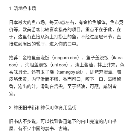
1. 筑地鱼市场
日本最大的鱼市场，每天6点左右，有金枪鱼解体，鱼市竞
价等，欧美游客比较喜欢猎奇的项目。重点不在于此，在
于，这里有直接从海上打捞上的鱼，不经过层层环节，直
接进到周围的餐厅，进入你的口中。
推荐：金枪鱼盖浇饭（maguro don）、鱼子盖浇饭（ikura
don）、海胆盖浇饭（uni don）。浇上酱油，拌上芥末，色
香味具全。还有玉子烧（tamagoyaki），即烤鸡蛋羹。表
皮略焦黄，内里滑而不腻，香而可口，咬下一口，满嘴留
香，沁出的汁，滑动在舌尖。至于酱油，可蘸，咸甜皆
宜。
2. 神田旧书街和神保町体育用品街
旧书店不多说，可以找到鲁迅笔下的内山完造的内山书
屋、有不少中国的禁书、古籍。