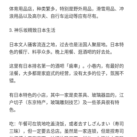
体育用品店，种类繁多，特别是野外用品，滑雪用品、冲
浪用品以及高尔夫、自行车运动等应有尽有。
3. 神乐坂精致日本生活
日本文人骚客流连之地，过去也是法国人聚居地。日本特
色的餐厅、料亭众多。晚上用餐、逛酒吧的好去处。
这里有日本排名第一的酒吧「歯車」。小巷内，有最好的
法餐，大多都是家庭式的经营，没有太多的位子，氛围不
错。
有日本特色的小店，其中一家是卖茶具、玻璃器皿的，江
户切子（东京特产，玻璃雕刻技艺）及一些茶具很有特
色。
吃：午餐可在筑地吃盖浇饭，或者去すしざんまい（寿司
三昧），但一定要去总店。虽然是一家连锁，但是捏寿司