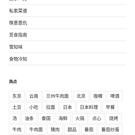
私家菜谱
筷意恩仇
觅食指南
雪知味
食物冷知
热点
东京
云南
兰州牛肉面
北京
咖喱
啤酒
土豆
小吃
拉面
日本
日本料理
早餐
汤
油条
泰国
海鲜
火锅
点心
烧烤
牛肉
牛肉面
猪肉
甜品
番茄
番茄炒蛋