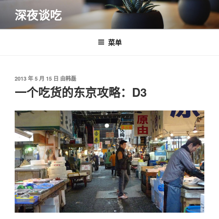
跳
深夜谈吃
至
内
容
菜单
发
2013 年 5 月 15 日
由
韩磊
布
一个吃货的东京攻略：D3
于