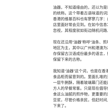
油器，不知道缘由的，还以为是
的统称。这个带着古语味道的词
香港的维基百科也有寥寥几字：
店里面好常会见到。在如今信息
忽视，其程度就如街边随机问路
现在还沿用“油器”称呼“油条、
地区为主，其中以广州和港澳为
存保留古汉语成份最多的语言，例
保留下来的古称。
我知道“油器”这个词，也是在香
食品柜而留意到的。里面扎堆的
一层牛脷酥，隔着玻璃幕门还能
方人的早餐常客。只是现在倡导
食这么油腻的煎炸物，更重要的
豆浆，尽管价格亲民，但赶时间
下来了。