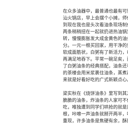
在众多油器中，最普通也最有可
汕火锅店，早上会摆个小摊，师
到现在我也是头次看油条现场制
两条稍稍扭在一起就扔进热油锅
转，慢慢膨胀发大成金黄色的油
分。一元一根买回家，用干净的
软成面筋状，白粥有了新活力，
再满足地吞下。平常一碗足矣，
了白粥油条的经典搭配，油条还
的茶楼会用米浆裹住油条，蒸煮
来就是好看好吃的广式新颖点心
梁实秋在《烧饼油条》里写到其
脆脆的油条，炸油条的人家可不
吃，唯独遭到同学们哄抢的就是
根，咔嚓一声油条就掰开两半，
重现，许多油条是焦硬有余，酥