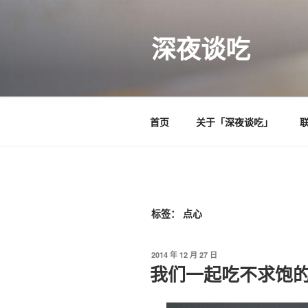
跳
至
深夜谈吃
内
容
首页
关于「深夜谈吃」
标签：
点心
发
2014 年 12 月 27 日
布
我们一起吃不求饱的
于