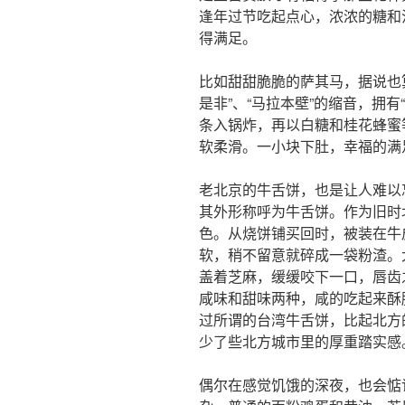
逢年过节吃起点心，浓浓的糖和
得满足。
比如甜甜脆脆的萨其马，据说也算
是非”、“马拉本壁”的缩音，拥
条入锅炸，再以白糖和桂花蜂蜜
软柔滑。一小块下肚，幸福的满
老北京的牛舌饼，也是让人难以
其外形称呼为牛舌饼。作为旧时
色。从烧饼铺买回时，被装在牛
软，稍不留意就碎成一袋粉渣。
盖着芝麻，缓缓咬下一口，唇齿
咸味和甜味两种，咸的吃起来酥
过所谓的台湾牛舌饼，比起北方
少了些北方城市里的厚重踏实感
偶尔在感觉饥饿的深夜，也会惦