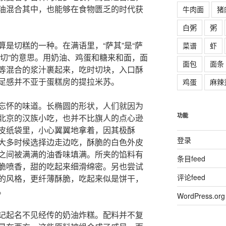
油混合其中，也能够在食物匮乏的时代获
牛肉面
猪
白粥
粥
是切糕的一种。在满语里，“萨其”是“萨
菜谱
虾
有“切”的意思。用奶油、鸡蛋和糖来和面，面
面包
面条
等混合的浆汁裹起来，吃时切块，入口酥
足感并不亚于蛋糕房的提拉米苏。
鸡蛋
麻辣
忘怀的味道。长椭圆的形状，人们就因为
功能
北京的汉族小吃，也并不比旗人的点心逊
皮纸袋里，小心翼翼地拿着，因其极酥
登录
大多时候选择边走边吃，酥脆的白色外皮
之间被满满的油香味填满。所夹的馅料有
条目feed
脆喷香，甜的吃起来细滑绵密。另也尝试
评论feed
的风格，更纤薄酥脆，吃起来似是饼干，
。
WordPress.org
记起名不见经传的奶油炸糕。配料并不复