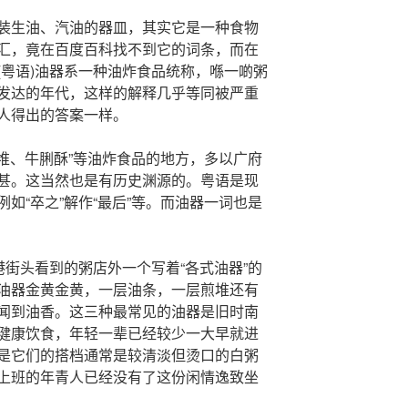
装生油、汽油的器皿，其实它是一种食物
汇，竟在百度百科找不到它的词条，而在
(粤语)油器系一种油炸食品统称，喺一啲粥
发达的年代，这样的解释几乎等同被严重
人得出的答案一样。
煎堆、牛脷酥”等油炸食品的地方，多以广府
甚。这当然也是有历史渊源的。粤语是现
如“卒之”解作“最后”等。而油器一词也是
港街头看到的粥店外一个写着“各式油器”的
油器金黄金黄，一层油条，一层煎堆还有
闻到油香。这三种最常见的油器是旧时南
健康饮食，年轻一辈已经较少一大早就进
是它们的搭档通常是较清淡但烫口的白粥
上班的年青人已经没有了这份闲情逸致坐