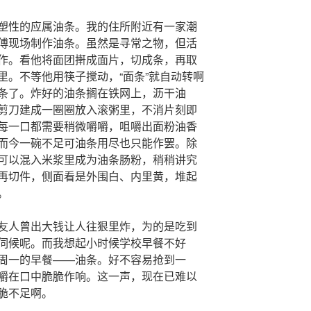
塑性的应属油条。我的住所附近有一家潮
傅现场制作油条。虽然是寻常之物，但活
作。看他将面团搟成面片，切成条，再取
里。不等他用筷子搅动，“面条”就自动转啊
条了。炸好的油条搁在铁网上，沥干油
剪刀建成一圈圈放入滚粥里，不消片刻即
每一口都需要稍微嚼嚼，咀嚼出面粉油香
而今一碗不足可油条用尽也只能作罢。除
可以混入米浆里成为油条肠粉，稍稍讲究
再切件，侧面看是外围白、内里黄，堆起
。
友人曾出大钱让人往狠里炸，为的是吃到
伺候呢。而我想起小时候学校早餐不好
周一的早餐——油条。好不容易抢到一
嚼在口中脆脆作响。这一声，现在已难以
脆不足啊。