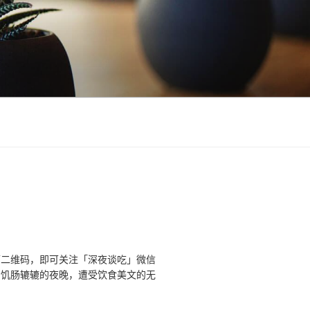
下二维码，即可关注「深夜谈吃」微信
个饥肠辘辘的夜晚，遭受饮食美文的无