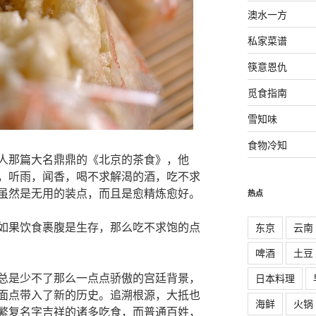
澳水一方
私家菜谱
筷意恩仇
觅食指南
雪知味
食物冷知
人那篇大名鼎鼎的《北京的茶食》，他
，听雨，闻香，喝不求解渴的酒，吃不求
虽然是无用的装点，而且是愈精炼愈好。
热点
如果饮食裹腹是生存，那么吃不求饱的点
东京
云南
啤酒
土豆
总是少不了那么一点点骄傲的宫廷背景，
日本料理
面点带入了新的历史。追溯根源，大抵也
海鲜
火锅
繁复名字吉祥的诸多吃食，而普通百姓，