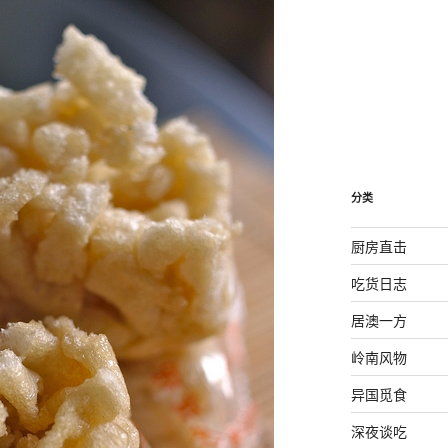
分类
厨房直击
吃货日志
居澳一方
岭南风物
异国觅食
深夜谈吃