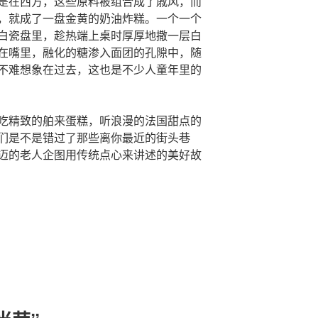
是在西方，这些原料被组合成了戚风，而
，就成了一盘金黄的奶油炸糕。一个一个
白瓷盘里，趁热端上桌时厚厚地撒一层白
在嘴里，融化的糖渗入面团的孔隙中，随
不难想象在过去，这也是不少人童年里的
吃精致的舶来蛋糕，听浪漫的法国甜点的
们是不是错过了那些离你最近的街头巷
迈的老人企图用传统点心来讲述的美好故
‍