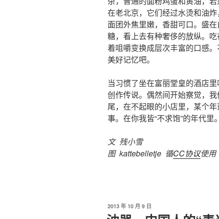
杂，普通的面粉鸡蛋和黄油，若
在老北京，它们经过水烫和油炸
面团外焦里嫩，香甜可口。盛在
糖，看上去有种奢侈的放纵。吃
着咀嚼变换成层次丰富的口感。
美好记忆吧。
当习惯了坐在富丽堂皇的酒店里
创作传说。偶然间开始察觉，我
尾，在不起眼的小店里，某个年
事。在你我皆“不求饱”的年代里。
文 残小雪
图 kattebelletje 循
CC协议
使用
发
2013 年 10 月 9 日
布