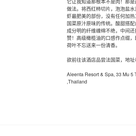
它让我知道那根本不是肉！那是
做法。将西红柿切片，泡泡盐水
虾最肥美的部份，没有任何加热
国菜原汁原味的传统。酸甜搭配
成分明的纤维缠绵不绝，中间还
赞！高级橄榄油的口感作点缀，
荷叶不忘送来一份清香。
欲前往该酒店品尝法国菜，地址
Aleenta Resort & Spa, 33 Mu 5
,Thailand