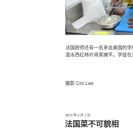
法国厨师还有一名来自美国的学
湿水西红柿片将其摊平。学徒在
摄影 Cici Lee
发
2013 年 2 月 1 日
布
法国菜不可貌相
于