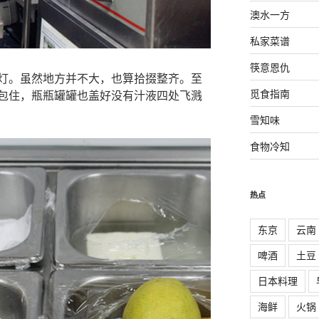
澳水一方
私家菜谱
筷意恩仇
灯。虽然地方并不大，也算拾掇整齐。至
觅食指南
包住，瓶瓶罐罐也盖好没有汁液四处飞溅
雪知味
食物冷知
热点
东京
云南
啤酒
土豆
日本料理
海鲜
火锅