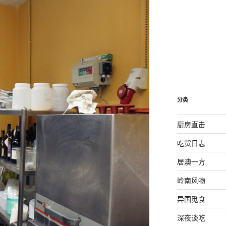
分类
厨房直击
吃货日志
居澳一方
岭南风物
异国觅食
深夜谈吃