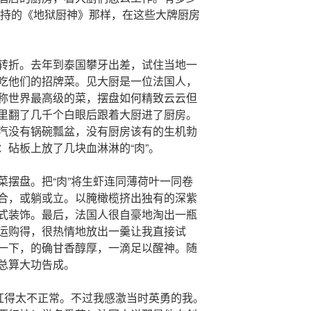
say主持的《地狱厨神》那样，在这些大牌厨房
转折。去年到泰国攀牙出差，试住当地一
吃他们的招牌菜。见大厨是一位法国人，
称世界最高级的菜，摆盘如何精致云云但
里翻了几千个白眼后跟着大厨进了厨房。
汽没有锅碗瓢盆，没有厨房该有的生机勃
：砧板上放了几块血淋淋的“肉”。
菜摆盘。把“肉”将生虾连同薄荷叶一同卷
合，或躺或立。以腌橄榄挤出独有的深紫
式装饰。最后，法国人很自豪地淘出一瓶
运购得，很热情地放出一羹让我直接试
一下，的确甘香醇厚，一滴足以醒神。随
总算大功告成。
”红得太不正常。不过我感激当时英勇的我。