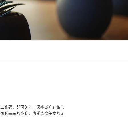
下二维码，即可关注「深夜谈吃」微信
个饥肠辘辘的夜晚，遭受饮食美文的无