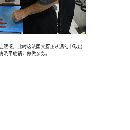
徒跟班。此时这法国大厨正从漏勺中取出
清洗平底锅，做做杂务。