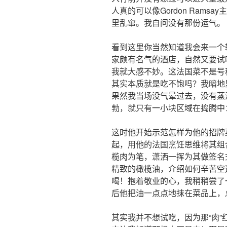
人真的可以像Gordon Ram
里乱窜。我自问没有那份运气。
看到这里你当然知道我会来一个
家颇有名气的酒店，自然又要试
我就大感不妙。这法国菜不是号
其实本质就是吃不饱吗？我暗地
果然我当场没气晕过去，没有蒸
勃，就只有一小块区域在捣腾中
这时他开始示范怎样为他的招牌
起，用他的法国烹饪思维将其组
榄肉为笔，潇洒一挥为其做签名
精致的橄榄油，介绍如何辛苦空
喝！抱着敬业的心，我稍稍尝了
后他把油一点点地抹在菜品上，
其实我并不想试吃，因为那“肉