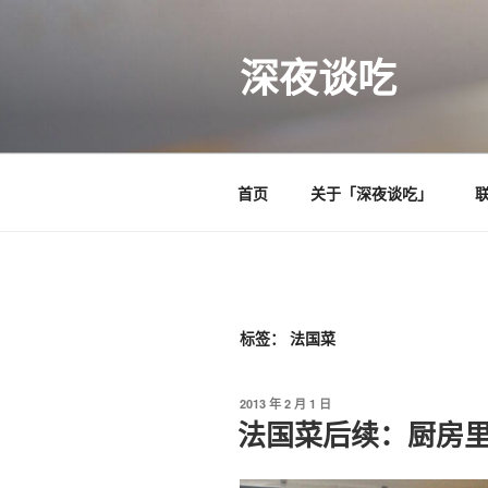
跳
至
深夜谈吃
内
容
首页
关于「深夜谈吃」
标签：
法国菜
发
2013 年 2 月 1 日
布
法国菜后续：厨房
于