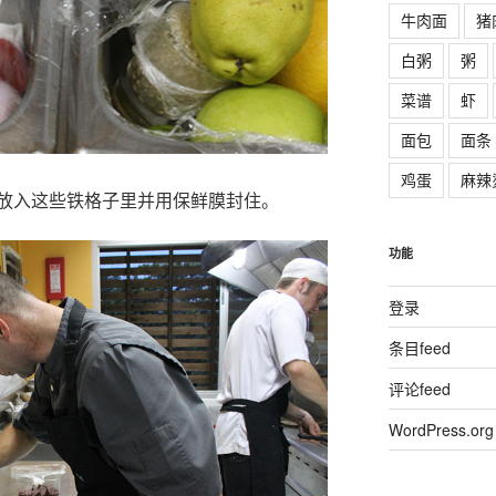
牛肉面
猪
白粥
粥
菜谱
虾
面包
面条
鸡蛋
麻辣
放入这些铁格子里并用保鲜膜封住。
功能
登录
条目feed
评论feed
WordPress.org