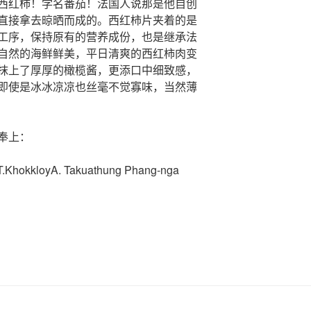
西红柿！学名番茄！法国人说那是他自创
直接拿去晾晒而成的。西红柿片夹着的是
工序，保持原有的营养成份，也是继承法
自然的海鲜鲜美，平日清爽的西红柿肉变
抹上了厚厚的橄榄酱，更添口中细致感，
即使是冰冰凉凉也丝毫不觉寡味，当然薄
奉上：
 T.KhokkloyA. Takuathung Phang-nga