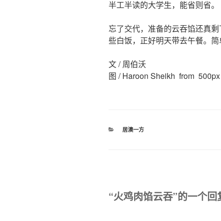
半工半读的大学生，能省则省。
忘了交代，准备的云吞馅还真剩
些白饭，正好明天带去午餐。简
文 / 周伯沃
图 /
Haroon Sheikh from 500px
分
居澳一方
类
“火鸡肉馅云吞”的一个回