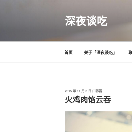
跳
至
深夜谈吃
内
容
首页
关于「深夜谈吃」
发
2015 年 11 月 3 日
由
韩磊
布
火鸡肉馅云吞
于