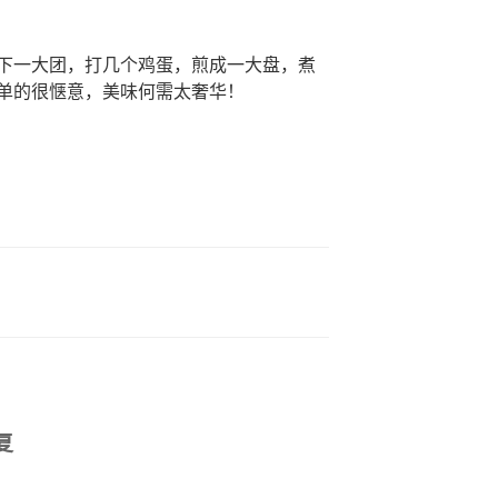
下一大团，打几个鸡蛋，煎成一大盘，煮
单的很惬意，美味何需太奢华！
复