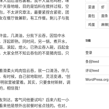
味入馅后油包裏着。我不大喜用鸡粉，味
个天昏地暗，目的是馅料在搅拌过程，空
菜谱
虾
包，不太讲究章法，最要紧捏合紧密，团
面包
面条
女在餐厅做兼职，有工作餐。剩儿子与我
鸡蛋
麻辣
许盐，几滴油，分批下云吞，因馅中水
，浮起即熟。同时间，另一锅，煮开水，
功能
菇，滚起，熄火。已熟云吞入碗，舀起金
登录
，大家全然不知云吞包的不是猪肉馅，只
条目feed
着滑柔火鸡肉馅云吞，就一口清汤，伴几
评论feed
，有时候，自己就地取材，灵活变通，“创
WordPress.org
不明就里被蒙着。其实，只要食材新鲜，调
的，相信我！
友到达，客气问他要试吗？舀来六粒一小
看来他是想外出就餐时省点钱的。也对，