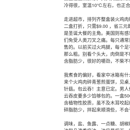
冷得很，室温10℃左右，也正
走进超市，排列齐整盒装火鸡肉碎
二盒打折，只需$9.00 ，省
是圣诞大餐的主角。美国则有感
们免受人类刀叉之痛。每只通常
售的。以前买过火鸡腿，每个足
那么粗。别看个头大，肉倒是不
含脂肪少，很好的嚼劲，不柴不
我煮食的偏好，看家中冰箱有什
来个火鸡肉碎青葱煎蛋饼，见桌
针菇。包云吞！主意已定。男人
云吞皮要多少馅够包的。一盒5
含植物性胶质，虽不及木耳咬起
碎脂肪少，拌起来顺滑些，不会
调味，盐、鱼露、一点糖、胡椒