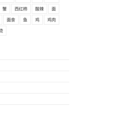
蟹
西红柿
酸辣
面
面食
鱼
鸡
鸡肉
烫