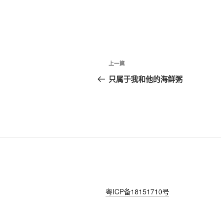
文
上
上一篇
章
一
只属于我和他的海鲜粥
篇
导
文
航
章
粤ICP备18151710号