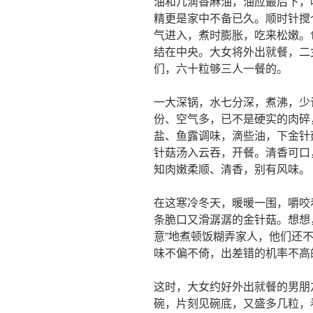
油和几滴香麻油，油应最后下，
精更是家中不备已久。顺时针搅
气进入，煮时膨胀，吃来松嫩。
结在中央。大女将外出就餐，二
们，六十粒够三人一餐的。
一大深锅，水七分深，煮沸，少
份、空气多，已不是硬实的肉碎
盐、鱼露调味，滴些油，下金针
针菇汤入云吞，开餐。清香可口
知肉嫩柔顺、清香，别有风味。
在这寒冷冬天，暖暖一围，嚼咬
条脆口又滑潺潺的金针菇。想想
意”地煮顿饭糊弄家人，他们还
味不偏不倚，出差错的机率不高
这时，大女约好外出就餐的男朋
碗，片刻见碗底，又盛多几粒，