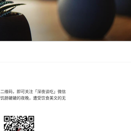
下二维码，即可关注「深夜谈吃」微信
个饥肠辘辘的夜晚，遭受饮食美文的无