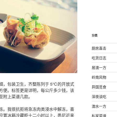
分类
厨房直击
吃货日志
居澳一方
岭南风物
细，包装卫生，齐整陈列于 5℃的开放式
异国觅食
方便。标签更是详明，每公斤多少钱，该
至附上菜谱几款。
深夜谈吃
澳水一方
冻。我很抗拒将急冻肉类浸水中解冻，喜
应置冰箱冷藏柜十二小时以上，悉尼近来
私家菜谱