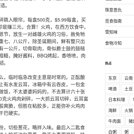
合适。
筷意恩仇
跳入眼帘，每盒500克，$5.99每盒，买
觅食指南
三元即是赚三元，合算！火鸡，在西方饮食中，
雪知味
恩节，放生一对雌雄火鸡的习俗，赦免牠
重七、八公斤，除圣诞期间，鮮有整只出
食物冷知
有一公斤，切骨取肉，骨似爵士鼓的鼓槌
粗糙，腌好酱料，BBQ烤起，香喷喷，肉
韧。
热点
么，临时临急改变主意是时常的。正酝酿
东京
云南
上有水发云耳，冰箱中有云吞皮，一包金
啤酒
土豆
做饭，不太婆婆妈妈的，不去算计六十张
00克火鸡肉剁碎，一大抓云耳切碎，云耳富
日本料理
般爽脆，但胜在粘胶多，正能弥补火鸡肉
海鲜
火锅
干巴硬实。
牛肉面
猪
粉，切些葱花，略拌入味。最后入二匙食
白粥
粥