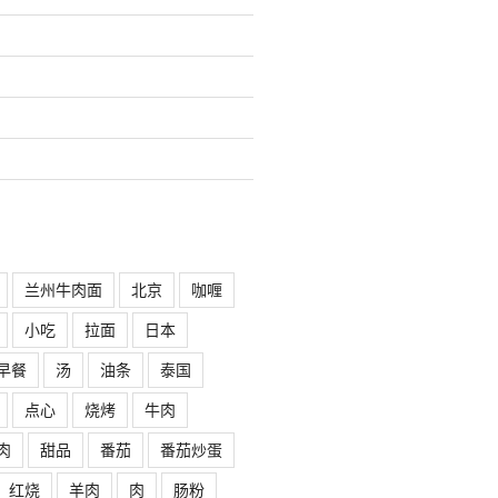
兰州牛肉面
北京
咖喱
小吃
拉面
日本
早餐
汤
油条
泰国
点心
烧烤
牛肉
肉
甜品
番茄
番茄炒蛋
红烧
羊肉
肉
肠粉