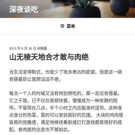
跳
深夜谈吃
至
内
容
菜单
发
2013 年 8 月 28 日
由
韩磊
布
山无棱天地合才敢与肉绝
于
当生活变得制式，也就少了很多表达的欲望。但是这一顿
肯德基却让我想滔滔不绝。
每次一个人的时候又没有特别想吃的，第一反应肯德基。
它之于我，已不仅仅是顿快餐，慢慢成为一种安静的陪
伴。不管现在几点，半个小时之内总能准时送到。这种准
点准分的热菜，真的可以安抚刚好的饥饿。 大块的鸡肉很
容易的饱腹感，满足地继续看剧或打打游戏都是很好的搭
配。食肉族的出息也不够如此。