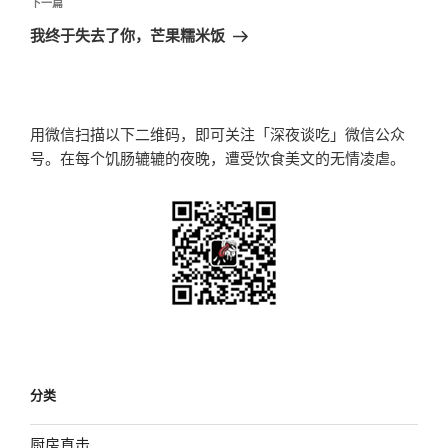
航
文
下
下一篇
章
一
我终于失去了你，芒果糯米饭
篇
文
章
用微信扫描以下二维码，即可关注「深夜谈吃」微信公众
号。在每个饥肠辘辘的夜晚，遭受饮食美文的无情凌虐。
分类
厨房直击