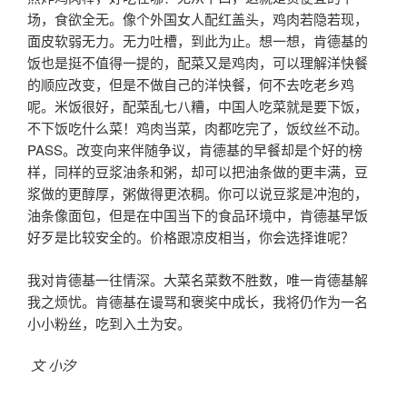
场，食欲全无。像个外国女人配红盖头，鸡肉若隐若现，
面皮软弱无力。无力吐槽，到此为止。想一想，肯德基的
饭也是挺不值得一提的，配菜又是鸡肉，可以理解洋快餐
的顺应改变，但是不做自己的洋快餐，何不去吃老乡鸡
呢。米饭很好，配菜乱七八糟，中国人吃菜就是要下饭，
不下饭吃什么菜！鸡肉当菜，肉都吃完了，饭纹丝不动。
PASS。改变向来伴随争议，肯德基的早餐却是个好的榜
样，同样的豆浆油条和粥，却可以把油条做的更丰满，豆
浆做的更醇厚，粥做得更浓稠。你可以说豆浆是冲泡的，
油条像面包，但是在中国当下的食品环境中，肯德基早饭
好歹是比较安全的。价格跟凉皮相当，你会选择谁呢？
我对肯德基一往情深。大菜名菜数不胜数，唯一肯德基解
我之烦忧。肯德基在谩骂和褒奖中成长，我将仍作为一名
小小粉丝，吃到入土为安。
文 小汐