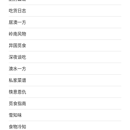
吃货日志
居澳一方
岭南风物
异国觅食
深夜谈吃
澳水一方
私家菜谱
筷意恩仇
觅食指南
雪知味
食物冷知