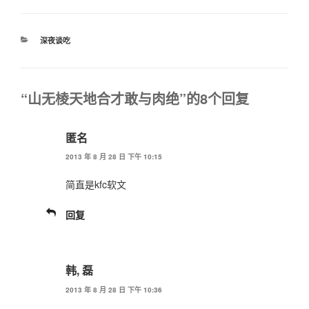
分
深夜谈吃
类
“山无棱天地合才敢与肉绝”的8个回复
匿名
2013 年 8 月 28 日 下午 10:15
简直是kfc软文
回复
韩, 磊
2013 年 8 月 28 日 下午 10:36