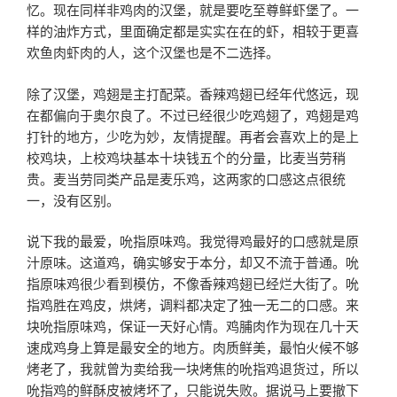
忆。现在同样非鸡肉的汉堡，就是要吃至尊鲜虾堡了。一
样的油炸方式，里面确定都是实实在在的虾，相较于更喜
欢鱼肉虾肉的人，这个汉堡也是不二选择。
除了汉堡，鸡翅是主打配菜。香辣鸡翅已经年代悠远，现
在都偏向于奥尔良了。不过已经很少吃鸡翅了，鸡翅是鸡
打针的地方，少吃为妙，友情提醒。再者会喜欢上的是上
校鸡块，上校鸡块基本十块钱五个的分量，比麦当劳稍
贵。麦当劳同类产品是麦乐鸡，这两家的口感这点很统
一，没有区别。
说下我的最爱，吮指原味鸡。我觉得鸡最好的口感就是原
汁原味。这道鸡，确实够安于本分，却又不流于普通。吮
指原味鸡很少看到模仿，不像香辣鸡翅已经烂大街了。吮
指鸡胜在鸡皮，烘烤，调料都决定了独一无二的口感。来
块吮指原味鸡，保证一天好心情。鸡脯肉作为现在几十天
速成鸡身上算是最安全的地方。肉质鲜美，最怕火候不够
烤老了，我就曾为卖给我一块烤焦的吮指鸡退货过，所以
吮指鸡的鲜酥皮被烤坏了，只能说失败。据说马上要撤下