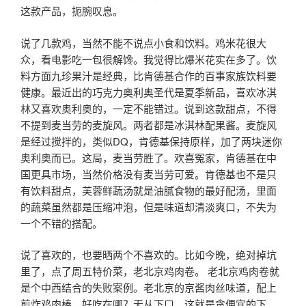
这款产品，扼腕叹息。
说了几款鸡，当然不能不说点小食和饮料。鸡米花很大
众，看电影吃一包很解馋。我觉得比爆米花实在多了。饮
料方面九珍果汁是经典，比肯德基合作的百事家族饮料要
健康。最近出的巧克力奥利奥圣代是夏季新品，喜欢冰淇
林又喜欢奥利奥的，一定不能错过。说到这款甜点，不得
不提到麦当劳的麦旋风。两者都是冰淇林配果酱。麦旋风
是经过搅拌的，类似DQ，肯德基保持原样，加了两块迷你
奥利奥而已。这局，麦当劳胜了。欢喜冤家，肯德基在中
国更具市场，当然价格没有麦当劳可爱。肯德基也不是只
有饮料甜点，芙蓉鲜蔬汤就是油腻食物的最好配汤，里面
的蔬菜虽然都是压缩冲泡，但是味道却清淡爽口，不失为
一个不错的搭配。
说了喜欢的，也要晒两个不喜欢的。比如今晚，绝对掉坑
里了，点了周五特价菜，老北京鸡肉卷。 老北京鸡肉卷就
是个中西结合的失败案例。老北京的京酱肉丝味道，配上
煎炸鸡肉棒，好吃在哪？无从下口，这就是贪便宜的下