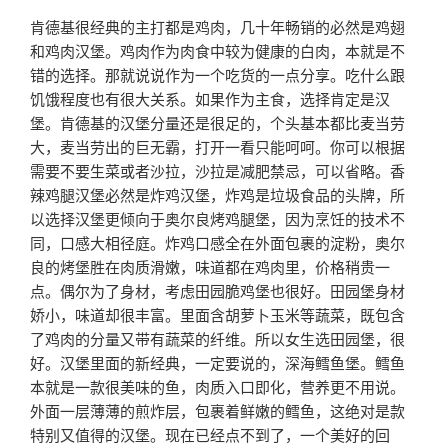
肯德基很经典的主打都是鸡肉，几十年畅销的必然是鸡翅
和鸡肉汉堡。鸡肉作为肉食中较为健康的白肉，本就是不
错的选择。那就说说作为一个吃货的一点分享。吃什么跟
饥饿程度也有很大关系。如果作为主食，选择肯定是汉
堡。肯德基的汉堡分量还是很足的，个头基本都比麦当劳
大，麦当劳出的巨无霸，打开一看只能呵呵。你可以根据
需要不要生菜或者沙拉，沙拉是减肥禁忌，可以省略。香
辣鸡腿汉堡必然是炸鸡汉堡，炸鸡是垃圾食品的头牌，所
以选择汉堡更倾向于奥尔良烤鸡腿堡，因为烹饪的技术不
同，口感大相径庭。炸鸡口感全在外面包裹的淀粉，奥尔
良的烤堡胜在肉质滑嫩，味道都在鸡肉里，价格稍贵一
点。偶尔为了身材，考虑田园脆鸡堡也很好。田园堡身材
娇小，味道却很丰富。里面含胡萝卜玉米等蔬菜，既包含
了鸡肉的分量又带有蔬菜的纤维。所以女生选田园堡，很
好。汉堡里面的新经典，一定要说的，深海鳕鱼堡。鳕鱼
本就是一款很美味的鱼，肉质入口即化，营养更不用说。
外面一层薄薄的煎炸层，包裹着鲜嫩的鳕鱼，这绝对是款
特别又值得的汉堡。现在已经点不到了，一个美好的回