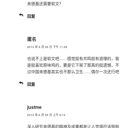
肯德基还需要软文？
回复
匿名
2013 年 8 月 28 日 下午 11:39
也说不上是软文吧……感觉挺有共鸣挺有道理的，我
是挺喜欢原味鸡的，要是它下架了那真的挺遗憾，不
过中国肯德基其实也不那么卫生……偶尔一次还行吧
回复
justme
2013 年 8 月 29 日 上午 8:14
深入研究肯德基的精神及成果都是让人觉得应该鼓励