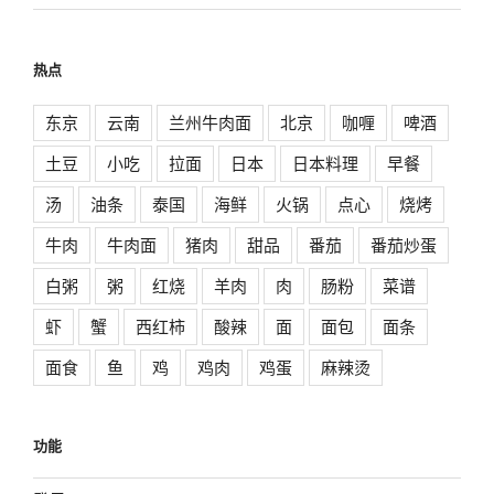
热点
东京
云南
兰州牛肉面
北京
咖喱
啤酒
土豆
小吃
拉面
日本
日本料理
早餐
汤
油条
泰国
海鲜
火锅
点心
烧烤
牛肉
牛肉面
猪肉
甜品
番茄
番茄炒蛋
白粥
粥
红烧
羊肉
肉
肠粉
菜谱
虾
蟹
西红柿
酸辣
面
面包
面条
面食
鱼
鸡
鸡肉
鸡蛋
麻辣烫
功能