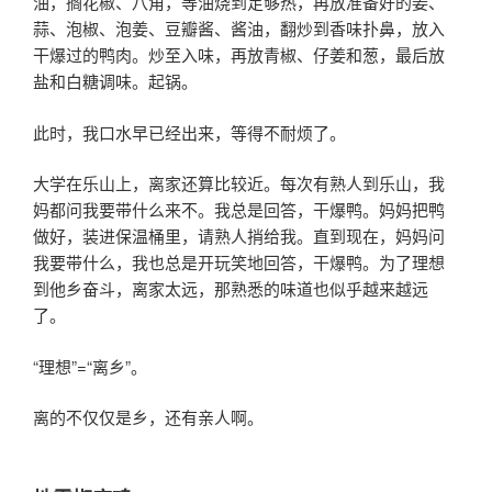
油，搁花椒、八角，等油烧到足够热，再放准备好的姜、
蒜、泡椒、泡姜、豆瓣酱、酱油，翻炒到香味扑鼻，放入
干爆过的鸭肉。炒至入味，再放青椒、仔姜和葱，最后放
盐和白糖调味。起锅。
此时，我口水早已经出来，等得不耐烦了。
大学在乐山上，离家还算比较近。每次有熟人到乐山，我
妈都问我要带什么来不。我总是回答，干爆鸭。妈妈把鸭
做好，装进保温桶里，请熟人捎给我。直到现在，妈妈问
我要带什么，我也总是开玩笑地回答，干爆鸭。为了理想
到他乡奋斗，离家太远，那熟悉的味道也似乎越来越远
了。
“理想”=“离乡”。
离的不仅仅是乡，还有亲人啊。