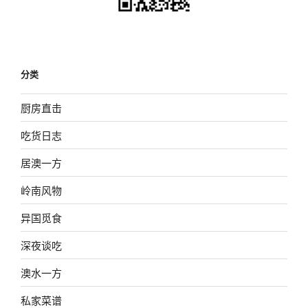
分类
厨房直击
吃货日志
居澳一方
岭南风物
异国觅食
深夜谈吃
澳水一方
私家菜谱