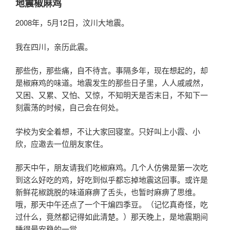
地震椒麻鸡
2008年，5月12日，汶川大地震。
我在四川，亲历此震。
那些伤，那些痛，自不待言。事隔多年，现在想起的，却
是椒麻鸡的味道。地震发生的那些日子里，人人戚戚然，
又困、又累、又怕、又惊，不知明天是否末日，不知下一
刻震荡的时候，自己会在何处。
学校为安全着想，不让大家回寝室。只好叫上小霞、小
欣，应邀去一位朋友家住。
那天中午，朋友请我们吃椒麻鸡。几个人仿佛是第一次吃
到这么好吃的鸡，好吃到似乎都忘掉地震这回事。或许是
新鲜花椒跳脱的味道麻痹了舌头，也暂时麻痹了思维。
哦，那天中午还点了一个干煸四季豆。（记忆真奇怪，吃
过什么，竟然都记得如此清楚。）那天晚上，是地震期间
睡得最安稳的一觉。