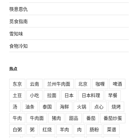
筷意恩仇
觅食指南
雪知味
食物冷知
热点
东京
云南
兰州牛肉面
北京
咖喱
啤酒
土豆
小吃
拉面
日本
日本料理
早餐
汤
油条
泰国
海鲜
火锅
点心
烧烤
牛肉
牛肉面
猪肉
甜品
番茄
番茄炒蛋
白粥
粥
红烧
羊肉
肉
肠粉
菜谱