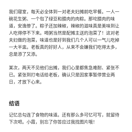
我们寝室，每天必全体到一对老夫妇摊前吃早餐。一人一
碗花生粥、一个包了绿豆和腊肉的肉粽。那坨腊肉的味
道，安逸惨了。粽子还加辣椒，辣椒的滋味真是美味到让
人吃得停不下来。喝粥当然是配摊主送的泡菜了！这对老
夫妇做的泡菜，味道也是好到我们几个人可以一气儿吃掉
一大半盅。老板真的好好人，从来不会嫌我们吃得太多，
总是添了又添。
某次，两天不见他们出摊，我们心里都焦急难耐、紧张不
已。紧张到打电话给老板，确认只是因家事暂停营业两
日，才放下心来。
结语
记忆总勾连了食物的味道。还有那么多可忆可写，就留待
下次吧。小霞，别忘了你答应过我找图片哦！