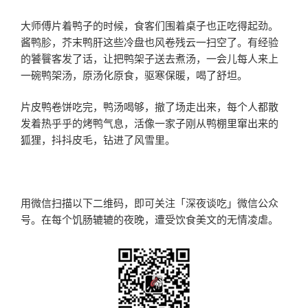
大师傅片着鸭子的时候，食客们围着桌子也正吃得起劲。
酱鸭胗，芥末鸭肝这些冷盘也风卷残云一扫空了。有经验
的饕餮客发了话，让把鸭架子送去煮汤，一会儿每人来上
一碗鸭架汤，原汤化原食，驱寒保暖，喝了舒坦。
片皮鸭卷饼吃完，鸭汤喝够，撤了场走出来，每个人都散
发着热乎乎的烤鸭气息，活像一家子刚从鸭棚里窜出来的
狐狸，抖抖皮毛，钻进了风雪里。
用微信扫描以下二维码，即可关注「深夜谈吃」微信公众
号。在每个饥肠辘辘的夜晚，遭受饮食美文的无情凌虐。