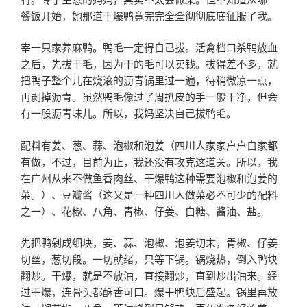
餐饭开始，她那道干爆鸭竟完完全全彻彻底底征服了我。
宰一只家养麻鸭。鸭毛一定得自己拔。活禽档口杀鸭放血
之后，先拔干毛，因为干的毛可以卖钱。拔得差不多，就
把鸭子整个儿在烧滚的沥青锅里过一遍，待稍微凉一点，
再剥掉沥青。虽然鸭毛像过了周扒皮的手一般干净，但会
有一股沥青味儿。所以，我妈坚决自己拔鸭毛。
配料有姜、葱、蒜、泡椒和泡姜（四川人家家户户自家都
有做，不过，目前为止，我还没有攻克这道关。所以，我
在广州从来不做鱼香肉丝、干爆鸭这种需要泡椒和泡姜的
菜。）、豆瓣酱（这又是一种四川人做菜必不可少的配料
之一）、花椒、八角、青椒、仔姜、白糖、酱油、盐。
先把鸭剁成细块，姜、蒜、泡椒、泡姜切末，青椒、仔姜
切丝，葱切段。一切就绪，只等下锅。锅烧热，倒入鸭块
翻炒。干爆，就是不放油，直接翻炒，直到炒出油来。经
过干爆，连骨头都酥香可口。爆干鸭块后盛起。锅里再放