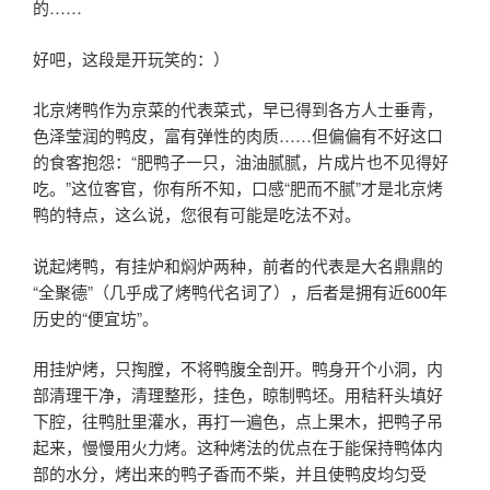
的……
好吧，这段是开玩笑的：）
北京烤鸭作为京菜的代表菜式，早已得到各方人士垂青，
色泽莹润的鸭皮，富有弹性的肉质……但偏偏有不好这口
的食客抱怨：“肥鸭子一只，油油腻腻，片成片也不见得好
吃。”这位客官，你有所不知，口感“肥而不腻”才是北京烤
鸭的特点，这么说，您很有可能是吃法不对。
说起烤鸭，有挂炉和焖炉两种，前者的代表是大名鼎鼎的
“全聚德”（几乎成了烤鸭代名词了），后者是拥有近600年
历史的“便宜坊”。
用挂炉烤，只掏膛，不将鸭腹全剖开。鸭身开个小洞，内
部清理干净，清理整形，挂色，晾制鸭坯。用秸秆头填好
下腔，往鸭肚里灌水，再打一遍色，点上果木，把鸭子吊
起来，慢慢用火力烤。这种烤法的优点在于能保持鸭体内
部的水分，烤出来的鸭子香而不柴，并且使鸭皮均匀受