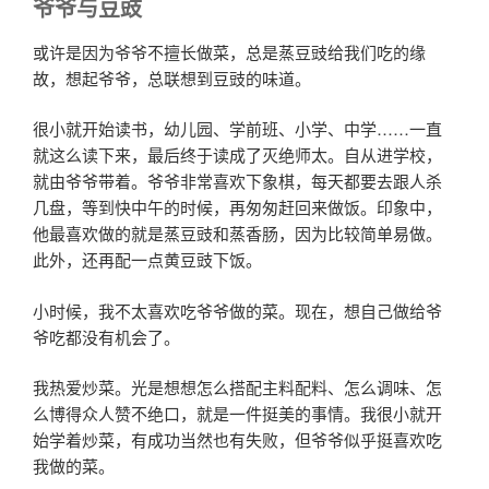
爷爷与豆豉
或许是因为爷爷不擅长做菜，总是蒸豆豉给我们吃的缘
故，想起爷爷，总联想到豆豉的味道。
很小就开始读书，幼儿园、学前班、小学、中学……一直
就这么读下来，最后终于读成了灭绝师太。自从进学校，
就由爷爷带着。爷爷非常喜欢下象棋，每天都要去跟人杀
几盘，等到快中午的时候，再匆匆赶回来做饭。印象中，
他最喜欢做的就是蒸豆豉和蒸香肠，因为比较简单易做。
此外，还再配一点黄豆豉下饭。
小时候，我不太喜欢吃爷爷做的菜。现在，想自己做给爷
爷吃都没有机会了。
我热爱炒菜。光是想想怎么搭配主料配料、怎么调味、怎
么博得众人赞不绝口，就是一件挺美的事情。我很小就开
始学着炒菜，有成功当然也有失败，但爷爷似乎挺喜欢吃
我做的菜。