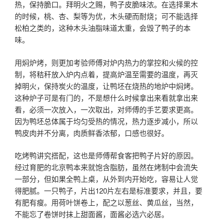
热，保持脆口。拜明火之赐，鸭子皮脆味浓。在选择果木
的时候，桃、杏、梨等为优，木头硬而耐烧；可不能选择
松柏之类的，这种木头油脂味道太重，会毁了鸭子的本
味。
用焖炉烤，则更加考验师傅对炉内热力的掌控和火候的控
制，将秸秆放入炉内点着，提高炉温至需要的温度，再灭
掉明火，保持炭火的温度，让鸭坯在烧热的地炉中焖烤。
这种炉子可是有门的，不是想什么时候拿出来看就拿出来
看，必须一次放入，一次取出，对师傅的手艺要求更高。
因为鸭坯总体属于均匀受热的情况，热力逐步减小，所以
鸭皮肉并不分离，肉质鲜香浓郁，口感也很好。
吃烤鸭讲究搭配，这也是师傅帮食客把鸭子片好的原因。
经过育肥的北京鸭本来就饱含脂肪，虽然在烤制中会流失
一部分，但如果全鸭上桌，从外到内开始吃，容易让人觉
得肥腻。一只鸭子，片出120片左右是标准要求，并且，要
有肥有瘦。用荷叶饼卷上，配之以葱丝、黄瓜丝，当然，
不能忘了卷饼时抹上甜面酱，面酱必选六必居。