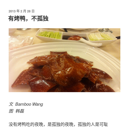
发
2013 年 2 月 28 日
布
有烤鸭，不孤独
于
文 Bamboo Wang
图 韩磊
没有烤鸭吃的夜晚，是孤独的夜晚，孤独的人是可耻