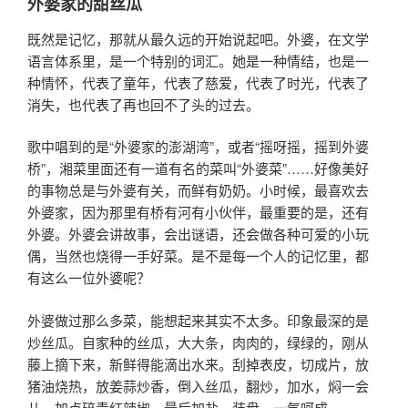
外婆家的甜丝瓜
既然是记忆，那就从最久远的开始说起吧。外婆，在文学
语言体系里，是一个特别的词汇。她是一种情结，也是一
种情怀，代表了童年，代表了慈爱，代表了时光，代表了
消失，也代表了再也回不了头的过去。
歌中唱到的是“外婆家的澎湖湾”，或者“摇呀摇，摇到外婆
桥”，湘菜里面还有一道有名的菜叫“外婆菜”……好像美好
的事物总是与外婆有关，而鲜有奶奶。小时候，最喜欢去
外婆家，因为那里有桥有河有小伙伴，最重要的是，还有
外婆。外婆会讲故事，会出谜语，还会做各种可爱的小玩
偶，当然也烧得一手好菜。是不是每一个人的记忆里，都
有这么一位外婆呢？
外婆做过那么多菜，能想起来其实不太多。印象最深的是
炒丝瓜。自家种的丝瓜，大大条，肉肉的，绿绿的，刚从
藤上摘下来，新鲜得能滴出水来。刮掉表皮，切成片，放
猪油烧热，放姜蒜炒香，倒入丝瓜，翻炒，加水，焖一会
儿，加点碎青红辣椒，最后加盐，装盘，一气呵成。