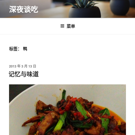
跳
深夜谈吃
至
内
容
菜单
标签：
鸭
发
2013 年 3 月 13 日
布
记忆与味道
于