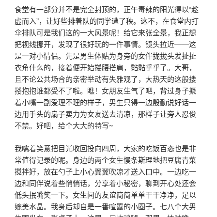
食堂有一部分并不是完全封顶的，正午毒辣的阳光得以“趁
虚而入”，让好些排着队的同学遭了秧。这不，在食堂内打
伞排队可是我们这的一大风景呢！给它来张全景，我正想
把视线挪开，发现了很好玩的一件事情。镜头拉近——这
是一对小情侣。先是男生体贴为身旁的女伴拢拢头发扯扯
衣角什么的，接着便开始搂腰搭肩，黏黏乎乎了。大哥，
且不论公共场合的亲密举动有失雅观了，大热天的这般搂
搂抱抱谁都受不了啦。瞧！女朋友生气了吧，
背过身子撅
着小嘴一副爱理不理的样子，男生只得一边殷勤说好话一
边用手头的扇子卖力为女友送去清凉，那样子让旁人忍俊
不禁。好吧，给个大大的特写~
我噙着笑意把目光收回投向四周，大家的吃饭百态也是非
常值得记录的呢。身边的两个女生慢条斯理地把豆腐青菜
搅拌好，放在勺子上小心翼翼吹凉才送入口中。一边吃一
边和同伴说着些悄悄话，分享着小秘密，聊到开心处还会
低头抿嘴笑一下。女生间的友谊简简单单干干净净，足以
媲美水晶。我身后却自是一番喧嚣的小圈子。七八个大男