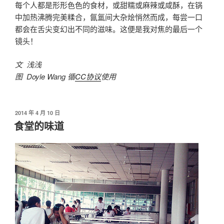
每个人都是形形色色的食材，或甜糯或麻辣或咸酥，在锅
中加热沸腾完美糅合，氤氲间大杂烩悄然而成，每尝一口
都会在舌尖变幻出不同的滋味。这便是我对焦的最后一个
镜头！
文 浅浅
图 Doyle Wang 循
CC协议
使用
发
2014 年 4 月 10 日
布
食堂的味道
于