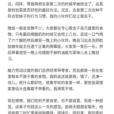
瓜，同样，等我再想去拿第二次的时候早被抢没了。这真
是检验菜是否好吃的最好办法。况且，去拿第二次这种不
符合软妹子的行为习惯，我的小伙伴们总让我去干。
晚饭一般会安静不少，大家都在专心致志于自己盘里的食
物，只有最后喝酸奶的时候又会唠上几句，说说一口气喝
了六个酸奶然后难受一晚上的小伙伴，晚自习出去洗把脸
就被年级主任逮个正着的倒霉娃，大家笑一笑乐一乐，然
后带着感觉一晚上也摆脱不掉的油腻与菜味儿去上晚自
习。
脑力劳动过度的我们自然经常带零食，而且都是一些在家
里根本不屑于看的食物。我妈说这就是贱，饿了，还凑一
块儿，就什么都好吃，就像学校的食堂一样，那些饭菜摆
家里估计连看都不带看的。我哭笑不得。
现在想想，我们吃的不是食堂，也不是寂寞，而是一种感
觉，这辈子也就这么一次的感觉。前两天跟朋友聊天，他
说他高三时忙里偷闲地踢球，很快乐。但后来，有的是时