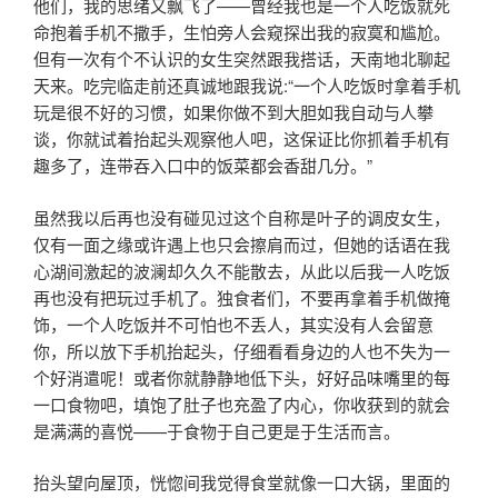
他们，我的思绪又飘飞了——曾经我也是一个人吃饭就死
命抱着手机不撒手，生怕旁人会窥探出我的寂寞和尴尬。
但有一次有个不认识的女生突然跟我搭话，天南地北聊起
天来。吃完临走前还真诚地跟我说:“一个人吃饭时拿着手机
玩是很不好的习惯，如果你做不到大胆如我自动与人攀
谈，你就试着抬起头观察他人吧，这保证比你抓着手机有
趣多了，连带吞入口中的饭菜都会香甜几分。”
虽然我以后再也没有碰见过这个自称是叶子的调皮女生，
仅有一面之缘或许遇上也只会擦肩而过，但她的话语在我
心湖间激起的波澜却久久不能散去，从此以后我一人吃饭
再也没有把玩过手机了。独食者们，不要再拿着手机做掩
饰，一个人吃饭并不可怕也不丢人，其实没有人会留意
你，所以放下手机抬起头，仔细看看身边的人也不失为一
个好消遣呢！或者你就静静地低下头，好好品味嘴里的每
一口食物吧，填饱了肚子也充盈了内心，你收获到的就会
是满满的喜悦——于食物于自己更是于生活而言。
抬头望向屋顶，恍惚间我觉得食堂就像一口大锅，里面的