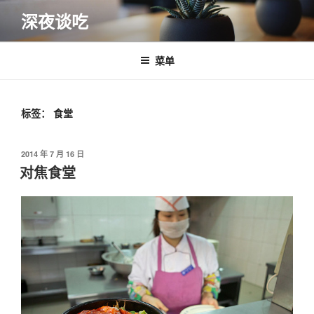
跳
深夜谈吃
至
内
容
菜单
标签：
食堂
发
2014 年 7 月 16 日
布
对焦食堂
于