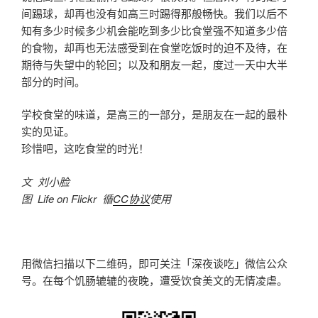
间踢球，却再也没有如高三时踢得那般畅快。我们以后不
知有多少时候多少机会能吃到多少比食堂强不知道多少倍
的食物，却再也无法感受到在食堂吃饭时的迫不及待，在
期待与失望中的轮回；以及和朋友一起，度过一天中大半
部分的时间。
学校食堂的味道，是高三的一部分，是朋友在一起的最朴
实的见证。
珍惜吧，这吃食堂的时光！
文 刘小脸
图 Life on Flickr 循
CC协议
使用
用微信扫描以下二维码，即可关注「深夜谈吃」微信公众
号。在每个饥肠辘辘的夜晚，遭受饮食美文的无情凌虐。