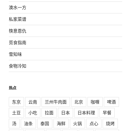
澳水一方
私家菜谱
筷意恩仇
觅食指南
雪知味
食物冷知
热点
东京
云南
兰州牛肉面
北京
咖喱
啤酒
土豆
小吃
拉面
日本
日本料理
早餐
汤
油条
泰国
海鲜
火锅
点心
烧烤