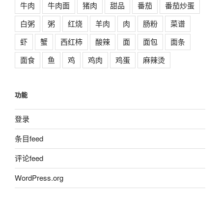
牛肉
牛肉面
猪肉
甜品
番茄
番茄炒蛋
白粥
粥
红烧
羊肉
肉
肠粉
菜谱
虾
蟹
西红柿
酸辣
面
面包
面条
面食
鱼
鸡
鸡肉
鸡蛋
麻辣烫
功能
登录
条目feed
评论feed
WordPress.org