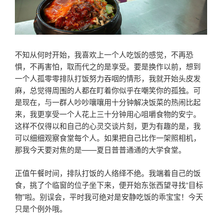
不知从何时开始，我喜欢上一个人吃饭的感觉，不再恐
惧，不再害怕，取而代之的是享受。要是换作以前，想到
一个人孤零零排队打饭努力吞咽的情形，我就开始头皮发
麻，总觉得周围的人都在盯着你似乎在嘲笑你的孤独。可
是现在，与一群人吵吵嚷嚷用十分钟解决饭菜的热闹比起
来，我更享受一个人花上三十分钟用心咀嚼食物的安宁。
这样不仅得以和自己的心灵交谈片刻，更为有趣的是，我
可以细细观察食堂每个人。如果把自己比作一架照相机，
那我今天要对焦的是——夏日普普通通的大学食堂。
正值午餐时间，排队打饭的人络绎不绝。我端着自己的饭
食，挑了个临窗的位子坐下来，便开始东张西望寻找“目标
物”啦。
别误会，平时我可绝对是安静吃饭的乖宝宝！今天
只是个例外哦。