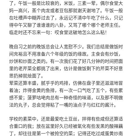
了，午饭一般是比较衰的，米饭，三素一荤，偶尔食堂大
妈一高兴，蒸个肉龙或者豆包那就谢天谢地了。午饭一般
在吐槽声中糊弄过去了，永远记不清中午吃了什么，只记
得中午又聊了谁谁谁的八卦，又骂了哪个哪个老师主任。
临走时还不忘来一句：哎食堂这破地怎么这么粘！
晚自习之前的晚饭总会让人宽慰不少。我们总结是做饭时
间充裕且不用准备六个年级的饭的缘故。主食会有炒饭，
炒饼和炒面之类的。有一次我们花了好几分钟的时间把面
里的老芹菜全都挑了出来，估计是做饭剩下的芹菜不好意
思扔掉就烩面了。
荤菜还算丰盛，腻乎乎的鸡排，仿佛在盘子里还滋滋地冒
着油；炸得金黄的鱼排，有一次一口气吃了五个，有些累
感不爱；菠萝咕咾肉总有一种奇怪的味道，以及那不明做
法的丸子，总会觉得粘了一嘴的油点子与红红的酱汁。
学校的素菜中，还是最爱吃土豆丝，拌得有些咸但还算适
合重口的我；放在盆里好久已经被氧化有些发黑的酸辣藕
丁，却往往是第一个被抢空的菜；记得还吃过咸蛋黄炒南