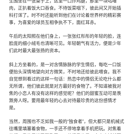
生围坐在一张桌子上，这里一口炸鸡腿，那里一块咕噜
肉，正扒着饭大口吞食。不待饭菜咽下，彼此间又开始插
科打诨了。时不时还能听到他们在讨论着世界杯的精彩赛
事，为喜爱的球员互相争执不下，面红耳赤。
午后的太阳照在他们身上，一张张红彤彤的年轻的脸，连
脸庞的细小绒毛也清晰可见。年轻朝气有活力，便是少年
们此时最大最张扬的资本。
斜上方坐着的，是一对含情脉脉的学生情侣，每吃一口饭
便抬头深情地望向对方微笑，不时地还给彼此喂食。我不
自觉想到看过的这样一句话：热恋中的情侣无论吃什么都
无所谓，他们彼此就是对方最好的食物了。不知道被我对
焦的小恋人有没有这样的感觉呢？他们的甜蜜互动可是羡
煞旁人呀。要用最年轻的心去对待最珍贵的这份感情才
是。
当然，周围也不乏如我一般的“独食者”，但大都只是机械式
往嘴里填塞着食物，一手还不停地拿着手机把玩。对焦着