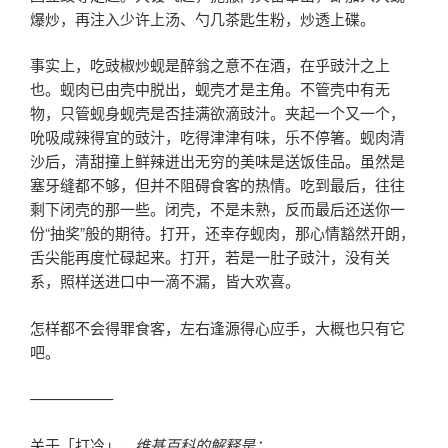
爆炒，再注入少许上汤、勺几茶匙生粉，炒透上碟。
事实上，吃豉椒炒蚬是醉翁之意不在酒，在乎豉汁之上
也。蚬肉已由壳中脱出，蚬壳才是主角。不管壳中有无
物，只管蚬身蚬壳是否挂满欲滴豉汁。夹起一个又一个，
吮吸咸辣得宜的豉汁，吃得津津有味，乐不停箸。蚬肉清
沙后，清甜撞上鲜辣迸出无穷的美味是送饭佳品。虽然是
塞牙缝都不够，但并不阻碍食客的热情。吃到最后，往往
剩下闭壳的那一些。闭壳，不是未熟，反而最后还送你一
份“抽奖”般的期待。打开，还幸存蚬肉，那心情豁然开朗，
舌尖能再度忙碌起来。打开，若是一肚子豉汁，没有关
系，照样送进口中一滴不漏，皆大欢喜。
怎样都不会得罪食客，左右逢源得心应手，大概也只有它
吧。
—————–
关于「打冷」，
维基百科的解释是：