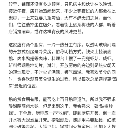
较早，铺面还没有多少顾客，只见店主和伙计在吃晚饭。
接近午夜，店开始热闹起来，不少上完夜班的人都会在此
聚脚，一上来就要几瓶啤酒，大有不醉无归之意。而他
们，往往选择坐在店外。看着街上逐渐稀疏的人群，听着
店铺拉闸声，或许这样宵夜的风味更甚。
这家店有两个厨房，一冷一热分工有序。以透明玻璃间隔
的开放式厨房是冷菜房，俗称明档方式。铁架上挂满卤
鹅、卤水鸭翅等卤味，料理台上摆了一兜兜虾菇、咸虾。
斩料师娴熟地切片，淋汁。开放厨房的旁边则是热火朝天
的现炒现卖，不时火光涌现，镬气四溢。我喜欢美食的同
时，也喜欢观赏美食诞生的过程，所以每次总是选择离“热
房”最近的位置。
鹅的赏食期有限，能否吃上百日鹅是运气，所以我不强求
酸甜醋蘸卤水鹅。但是来到这里，我会强求一碟“豉椒炒
蚬”。下单后，厨师应一声“收到”，即到厨房开镬，倒一壶
开水将大蚬煮至开壳。捞起蚬后，随即用蒜姜起镬，红椒
圈豆豉等走起。大镬飞起，抛撒间火苗窜出，即加入大蚬