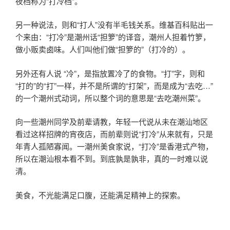
夜档称为“打冷档”。
另一种说法，则和“打人”没有半毛钱关系。维基百科贴出一
个来由：“打冷”是潮州话“担箩”的译音，潮州人担着竹箩，
做小贩卖卥味。人们叫他们做“担箩的”（打冷的）。
另外还有人说 “冷”，是指放置冷了的食物。“打”字，则和
“打的”的“打”一样，并不是所谓的“打架”，而是成为“去吃…”
的一个潮州式动词，所以整个词的意思是“去吃潮州菜”。
向一些潮州同学及前辈请教，年轻一代说从未在潮汕地区
看过这样招牌的宵夜店，而前辈则说“打冷”从来就有，只是
年青人孤陋寡闻。一潮州美食家说，“打冷”是香港式产物，
所以在潮汕根本看不到。到底孰是孰非，真的一时难以说
清。
美食，不光能满足口腹，还能满足精神上的探索。