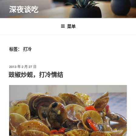
跳
深夜谈吃
至
内
容
菜单
标签：
打冷
发
2013 年 2 月 27 日
布
豉椒炒蚬，打冷情结
于