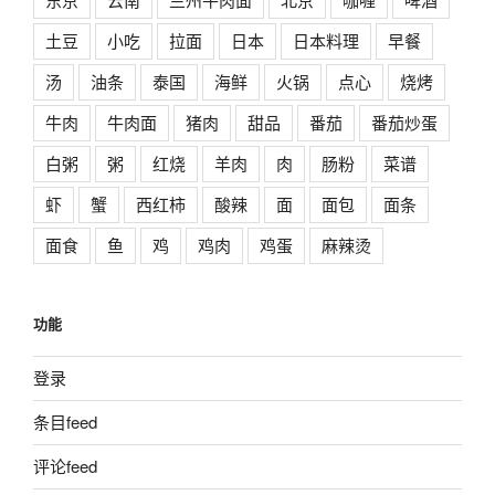
土豆
小吃
拉面
日本
日本料理
早餐
汤
油条
泰国
海鲜
火锅
点心
烧烤
牛肉
牛肉面
猪肉
甜品
番茄
番茄炒蛋
白粥
粥
红烧
羊肉
肉
肠粉
菜谱
虾
蟹
西红柿
酸辣
面
面包
面条
面食
鱼
鸡
鸡肉
鸡蛋
麻辣烫
功能
登录
条目feed
评论feed