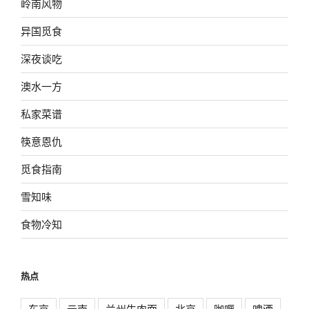
岭南风物
异国觅食
深夜谈吃
澳水一方
私家菜谱
筷意恩仇
觅食指南
雪知味
食物冷知
热点
东京
云南
兰州牛肉面
北京
咖喱
啤酒