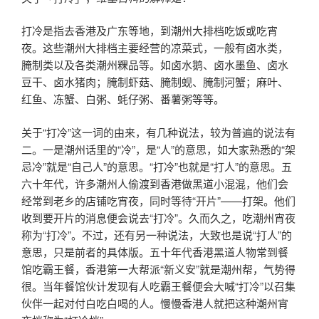
打冷是指去香港及广东等地，到潮州大排档吃饭或吃宵
夜。这些潮州大排档主要经营的凉菜式，一般有卤水类，
腌制类以及各类潮州粿品等。如卤水鹅、卤水墨鱼、卤水
豆干、卤水猪肉；腌制虾菇、腌制蚬、腌制河蟹；麻叶、
红鱼、冻蟹、白粥、蚝仔粥、番薯粥等等。
关于“打冷”这一词的由来，有几种说法，较为普遍的说法有
二。一是潮州话里的“冷”，是“人”的意思，如大家熟悉的“架
忌冷”就是“自己人”的意思。“打冷”也就是“打人”的意思。五
六十年代，许多潮州人偷渡到香港做黑道小混混，他们会
经常到老乡的店铺吃宵夜，同时等待“开片”——打架。他们
收到要开片的消息便会说去“打冷”。久而久之，吃潮州宵夜
称为“打冷”。不过，还有另一种说法，大致也是说“打人”的
意思，只是前者的具体版。五十年代香港黑道人物常到餐
馆吃霸王餐，香港第一大帮派“新义安”就是潮州帮，气势得
很。当年餐馆伙计发现有人吃霸王餐便会大喊“打冷”以召集
伙伴一起对付白吃白喝的人。慢慢香港人就把这种潮州宵