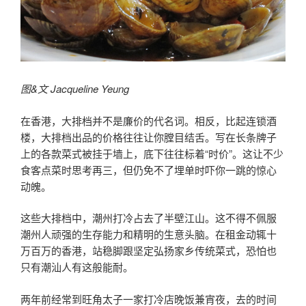
图&文 Jacqueline Yeung
在香港，大排档并不是廉价的代名词。相反，比起连锁酒
楼，大排档出品的价格往往让你膛目结舌。写在长条牌子
上的各款菜式被挂于墙上，底下往往标着“时价”。这让不少
食客点菜时思考再三，但仍免不了埋单时吓你一跳的惊心
动魄。
这些大排档中，潮州打冷占去了半壁江山。这不得不佩服
潮州人顽强的生存能力和精明的生意头脑。在租金动辄十
万百万的香港，站稳脚跟坚定弘扬家乡传统菜式，恐怕也
只有潮汕人有这般能耐。
两年前经常到旺角太子一家打冷店晚饭兼宵夜，去的时间