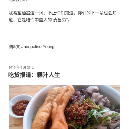
我希望油器这一词，不止你们知道，你们的下一辈也会知
道，它是咱们中国人的“麦当劳”。
图&文 Jacqueline Yeung
发
2013 年 5 月 28 日
布
吃货报道：粿汁人生
于