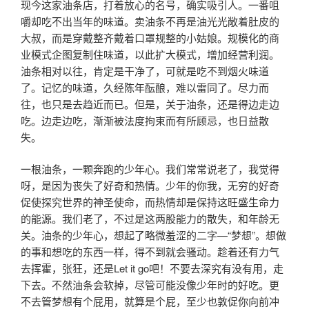
现今这家油条店，打着放心的名号，确实吸引人。一番咀
嚼却吃不出当年的味道。卖油条不再是油光光敞着肚皮的
大叔，而是穿戴整齐戴着口罩规整的小姑娘。规模化的商
业模式企图复制住味道，以此扩大模式，增加经营利润。
油条相对以往，肯定是干净了，可就是吃不到烟火味道
了。记忆的味道，久经陈年酝酿，难以雷同了。尽力而
往，也只是去趋近而已。但是，关于油条，还是得边走边
吃。边走边吃，渐渐被法度拘束而有所顾忌，也日益散
失。
一根油条，一颗奔跑的少年心。我们常常说老了，我觉得
呀，是因为丧失了好奇和热情。少年的你我，无穷的好奇
促使探究世界的神圣使命，而热情却是保持这旺盛生命力
的能源。我们老了，不过是这两股能力的散失，和年龄无
关。油条的少年心，想起了略微羞涩的二字—“梦想”。想做
的事和想吃的东西一样，得不到就会骚动。趁着还有力气
去挥霍，张狂，还是Let it go吧！不要去深究有没有用，走
下去。不然油条会软掉，尽管可能没像少年时的好吃。更
不去管梦想有个屁用，就算是个屁，至少也敦促你向前冲