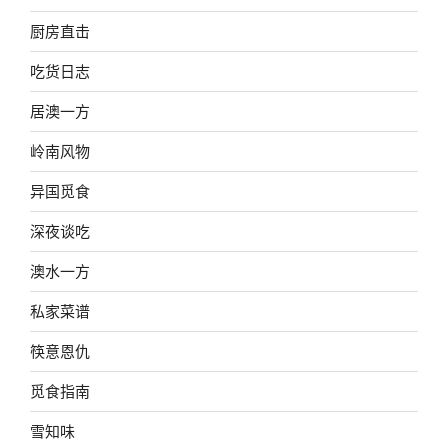
厨房直击
吃货日志
居澳一方
岭南风物
异国觅食
深夜谈吃
澳水一方
私家菜谱
筷意恩仇
觅食指南
雪知味