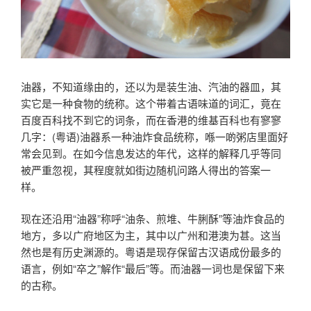
油器，不知道缘由的，还以为是装生油、汽油的器皿，其
实它是一种食物的统称。这个带着古语味道的词汇，竟在
百度百科找不到它的词条，而在香港的维基百科也有寥寥
几字：(粤语)油器系一种油炸食品统称，喺一啲粥店里面好
常会见到。在如今信息发达的年代，这样的解释几乎等同
被严重忽视，其程度就如街边随机问路人得出的答案一
样。
现在还沿用“油器”称呼“油条、煎堆、牛脷酥”等油炸食品的
地方，多以广府地区为主，其中以广州和港澳为甚。这当
然也是有历史渊源的。粤语是现存保留古汉语成份最多的
语言，例如“卒之”解作“最后”等。而油器一词也是保留下来
的古称。