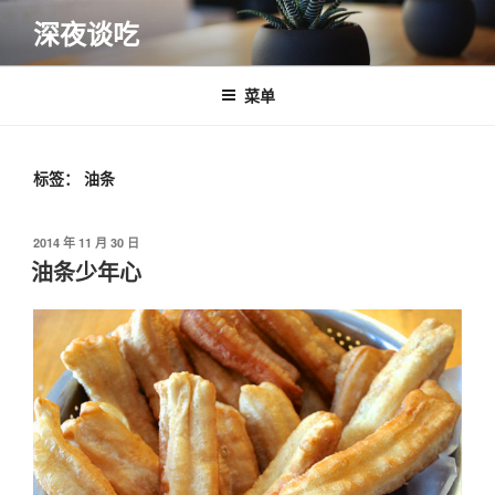
跳
深夜谈吃
至
内
容
菜单
标签：
油条
发
2014 年 11 月 30 日
布
油条少年心
于