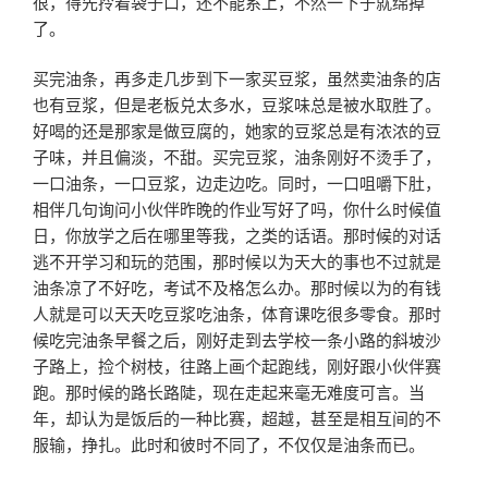
很，得先拎着袋子口，还不能系上，不然一下子就绵掉
了。
买完油条，再多走几步到下一家买豆浆，虽然卖油条的店
也有豆浆，但是老板兑太多水，豆浆味总是被水取胜了。
好喝的还是那家是做豆腐的，她家的豆浆总是有浓浓的豆
子味，并且偏淡，不甜。买完豆浆，油条刚好不烫手了，
一口油条，一口豆浆，边走边吃。同时，一口咀嚼下肚，
相伴几句询问小伙伴昨晚的作业写好了吗，你什么时候值
日，你放学之后在哪里等我，之类的话语。那时候的对话
逃不开学习和玩的范围，那时候以为天大的事也不过就是
油条凉了不好吃，考试不及格怎么办。那时候以为的有钱
人就是可以天天吃豆浆吃油条，体育课吃很多零食。那时
候吃完油条早餐之后，刚好走到去学校一条小路的斜坡沙
子路上，捡个树枝，往路上画个起跑线，刚好跟小伙伴赛
跑。那时候的路长路陡，现在走起来毫无难度可言。当
年，却认为是饭后的一种比赛，超越，甚至是相互间的不
服输，挣扎。此时和彼时不同了，不仅仅是油条而已。