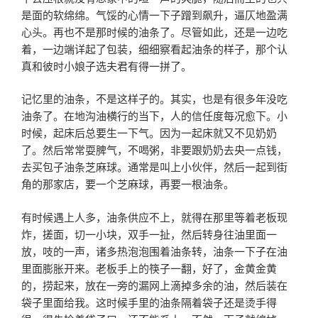
是面的软绵绵。气馁的心情一下子蹭到飙升，逼仄地盈满
心头。再也不是那时候的油条了。尽管如此，还是一边吃
着，一边端详起了包装，细细察看起油条的样子，那个认
真和彼时小娘子选夫君有得一拼了。
记忆里的油条，不是这样子的。其实，也是有很多年没吃
油条了。在地沟油横行的当下，人的信任度每况愈下。小
时候，起床后总要生一下气。因为一起床就又不见奶奶
了。然后常常耍脾气，不喝粥，非要跟奶奶去央一点钱，
去买包子油条芝麻球。通常是叫上小伙伴，然后一起到街
角的那家店，要一个芝麻球，再要一根油条。
有时候遇上人多，油条供应不上，就得在那里等着老板现
炸，搓面，切一小块，双手一扯，然后转身往油里面一
放，吱的一声，诸多热泡泡围着油条转，油条一下子在油
里面膨胀开来。老板手上的筷子一翻，好了，金黄金黄
的，捞起来，放在一旁的漏网上滴掉多余的油，然后装在
袋子里面给我。这时候手里的油条隔着袋子还是烫手得