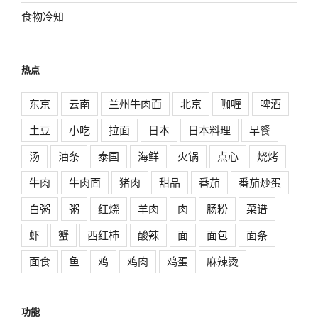
食物冷知
热点
东京
云南
兰州牛肉面
北京
咖喱
啤酒
土豆
小吃
拉面
日本
日本料理
早餐
汤
油条
泰国
海鲜
火锅
点心
烧烤
牛肉
牛肉面
猪肉
甜品
番茄
番茄炒蛋
白粥
粥
红烧
羊肉
肉
肠粉
菜谱
虾
蟹
西红柿
酸辣
面
面包
面条
面食
鱼
鸡
鸡肉
鸡蛋
麻辣烫
功能