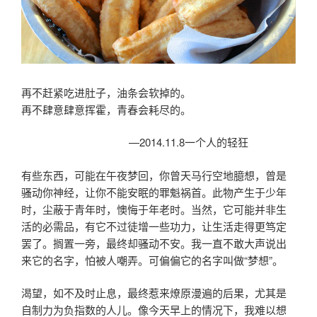
再不赶紧吃进肚子，油条会软掉的。
再不肆意肆意挥霍，青春会耗尽的。
—2014.11.8一个人的轻狂
有些东西，可能在午夜梦回，你曾天马行空地臆想，曾是
骚动你神经，让你不能安眠的罪魁祸首。此物产生于少年
时，尘蔽于青年时，懊悔于年老时。当然，它可能并非生
活的必需品，有它不过徒增一些功力，让生活走得更笃定
罢了。搁置一旁，最终却骚动不安。我一直不敢大声说出
来它的名字，怕被人嘲弄。可偏偏它的名字叫做“梦想”。
渴望，如不及时止息，最终惹来燎原漫遍的后果，尤其是
自制力为负指数的人儿。像今天早上的情况下，我难以想