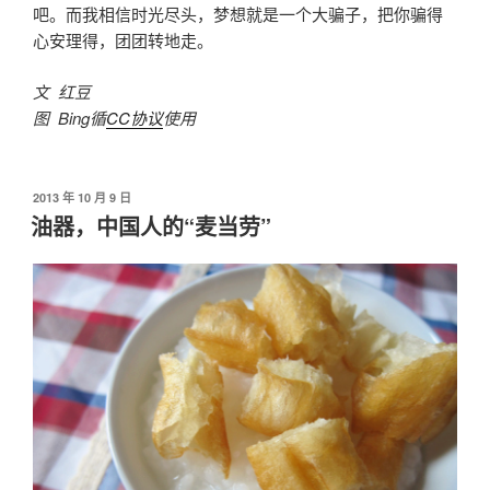
吧。而我相信时光尽头，梦想就是一个大骗子，把你骗得
心安理得，团团转地走。
文 红豆
图 Bing循
CC协议
使用
发
2013 年 10 月 9 日
布
油器，中国人的“麦当劳”
于