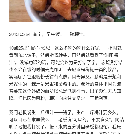
2013.05.24 普宁，早午饭。 一碗粿汁。
10点25出门的时候想，这么多吃的吃什么好呢。一抬眼就
看到东北饺子，然后撇嘴转头，再然后就看到了“洪阳粿
汁”。没做功课的话，可能会以为是打错了字，或者没打错
也不会在饿的时候去光顾听上去应该是稀糊一类的饮品。
实际呢？它跟肠粉长得有点像，同母异父。肠粉是米浆和
米浆生的，粿汁是米浆和薯粉生的。粿汁的身体里因为流
着薯粉这个外族的血所以总是低调行事，出了潮汕无人知
晓。但也因为薯粉，粿汁向来独立坚定、干脆利落。
我问老板说生一斤粿汁——错了，生产一斤粿汁要多久，
可以自己在家里做么……老板说“可以的，不要多久”，简洁
明了地把我打发了。接下来的五分钟里老板都很忙。我原
本以为煮一碗粿汁和煮一碗米粉应该差不多，不就是在水