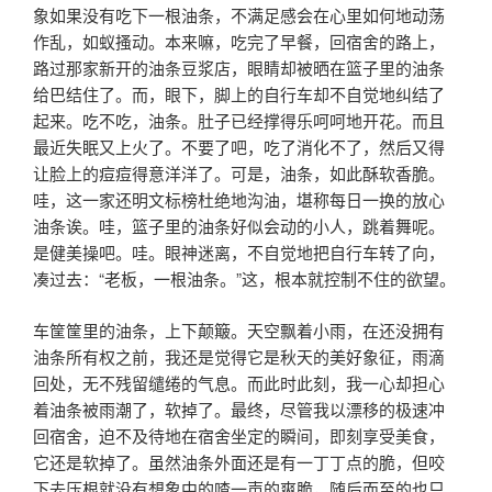
象如果没有吃下一根油条，不满足感会在心里如何地动荡
作乱，如蚁搔动。本来嘛，吃完了早餐，回宿舍的路上，
路过那家新开的油条豆浆店，眼睛却被晒在篮子里的油条
给巴结住了。而，眼下，脚上的自行车却不自觉地纠结了
起来。吃不吃，油条。肚子已经撑得乐呵呵地开花。而且
最近失眠又上火了。不要了吧，吃了消化不了，然后又得
让脸上的痘痘得意洋洋了。可是，油条，如此酥软香脆。
哇，这一家还明文标榜杜绝地沟油，堪称每日一换的放心
油条诶。哇，篮子里的油条好似会动的小人，跳着舞呢。
是健美操吧。哇。眼神迷离，不自觉地把自行车转了向，
凑过去：“老板，一根油条。”这，根本就控制不住的欲望。
车筐筐里的油条，上下颠簸。天空飘着小雨，在还没拥有
油条所有权之前，我还是觉得它是秋天的美好象征，雨滴
回处，无不残留缱绻的气息。而此时此刻，我一心却担心
着油条被雨潮了，软掉了。最终，尽管我以漂移的极速冲
回宿舍，迫不及待地在宿舍坐定的瞬间，即刻享受美食，
它还是软掉了。虽然油条外面还是有一丁丁点的脆，但咬
下去压根就没有想象中的喳一声的爽脆，随后而至的也只