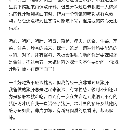
里烫下捞起来再调点作料，但五分钟过后老板把一大碗满
满的粿汁端到我面前时，作为一个饥饿的吃货我有点激
动，尽管还没吃到且觉得可能吃不完，但是我的内心无比
满足。
猪心、猪肝、猪肚、猪肾、粉肠、瘦肉、肉浆、生菜、芹
菜、油条、炒香的蒜末、粿汁，这是一碗粿汁所要配备的
材料。对了，还有酱料，老板会很贴心地问你是要辣椒还
是酱油。不过看着一大碗材料的粿汁忍不住要说问一句:粿
汁呢？被埋在最下面了！
一个好吃货不应该挑食，但我曾经一度非常讨厌猪肝——
我爸做的猪肝总是吃起来很涩、有颗粒感，彼时不知还以
为是猪肝本就难吃，直到有一次在龙岩吃到嫩滑到不行的
猪肝汤才明白我一直错怪了猪肝。粿汁里的猪肝及其他内
脏亦是如此，薄片脆嫩，有新鲜肉质的原香味，却无腥
味。