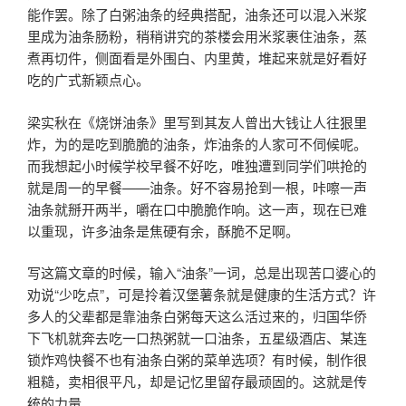
能作罢。除了白粥油条的经典搭配，油条还可以混入米浆
里成为油条肠粉，稍稍讲究的茶楼会用米浆裹住油条，蒸
煮再切件，侧面看是外围白、内里黄，堆起来就是好看好
吃的广式新颖点心。
梁实秋在《烧饼油条》里写到其友人曾出大钱让人往狠里
炸，为的是吃到脆脆的油条，炸油条的人家可不伺候呢。
而我想起小时候学校早餐不好吃，唯独遭到同学们哄抢的
就是周一的早餐——油条。好不容易抢到一根，咔嚓一声
油条就掰开两半，嚼在口中脆脆作响。这一声，现在已难
以重现，许多油条是焦硬有余，酥脆不足啊。
写这篇文章的时候，输入“油条”一词，总是出现苦口婆心的
劝说“少吃点”，可是拎着汉堡薯条就是健康的生活方式？许
多人的父辈都是靠油条白粥每天这么活过来的，归国华侨
下飞机就奔去吃一口热粥就一口油条，五星级酒店、某连
锁炸鸡快餐不也有油条白粥的菜单选项？有时候，制作很
粗糙，卖相很平凡，却是记忆里留存最顽固的。这就是传
统的力量。