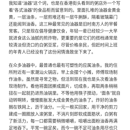
我知道“油器”这个词，也是在香港街头看到的粥店外一个写
着“各式油器”的食品柜而留意到的。里面扎堆的油器金黄金
黄，一层油条，一层煎堆还有一层牛脷酥，隔着玻璃幕门
还能闻到油香。这三种最常见的油器是旧时南方人的早餐
常客。只是现在倡导健康饮食，年轻一辈已经较少一大早
就进食这么油腻的煎炸物，更重要的是它们的搭档通常是
较清淡但烫口的白粥豆浆，尽管价格亲民，但赶时间上班
的年青人已经没有了这份闲情逸致坐下来了。
在众多油器中，最普通也最有可塑性的应属油条。我的住
所附近有一家潮汕火锅店，早上会摆个小摊，师傅现场制
作油条。虽然是寻常之物，但活到现在我也是头次看油条
现场制作。看他将面团搟成面片，切成条，再取两条稍稍
扭在一起就扔进热油锅里。不等他用筷子搅动，“面条”就自
动转啊转，慢慢膨胀发大成金黄色的油条了。炸好的油条
搁在铁网上，沥干油分。一元一根买回家，用干净的剪刀
建成一圈圈放入滚粥里，不消片刻即软成面筋状，白粥有
了新活力，每一口都需要稍微嚼嚼，咀嚼出面粉油香再满
足地吞下。平常一碗足矣，而今一碗不足可油条用尽也只