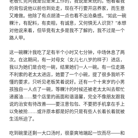
老板忙完问我是否是来工作的，我说是来玩的。他看着我
的背包说他以前也到处走，现在不行要开店养家，而生意
又难做。他除了有点胡渣一点也看不出沧桑感。“如此一碗
粿汁，有配料，有卖相，有诚意，又何惧无人识货？”本想
对他说来着，但毕竟有太多是我不了解的，我不过是一个
路人甲。
这一碗粿汁我吃了足有半个小时又七分钟，中场休息了两
次。在这期间，有一对母女（女儿七八岁的样子）进店，
我以为她们是合吃一碗，结果她们一人一碗。有一位走路
不利索的老太太进店，她要了一个小碗，提了很多我听不
懂的要求，只听见老板笑着说好。还有一个十来岁的小男
孩独自一人点了一碗，等粿汁的时候还被老太太叫去帮忙
递酱油……整个店里的画面和谐温馨，完全不像朋友跟我
说的治安有待改善——要注意包包、不要把手机拿在手上
以免被抢……或许原本都是好的只是有些人长着长着就被
生活所迫了。
吃到碗里还剩一大口汤时，很豪爽地端起一饮而尽——和